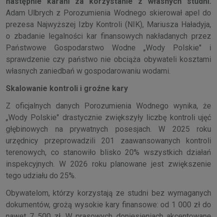
następnie karani za korzystanie z własnych studni.
Adam Ulbrych z Porozumienia Wodnego skierował apel do
prezesa Najwyższej Izby Kontroli (NIK), Mariusza Haładyja,
o zbadanie legalności kar finansowych nakładanych przez
Państwowe Gospodarstwo Wodne „Wody Polskie" i
sprawdzenie czy państwo nie obciąża obywateli kosztami
własnych zaniedbań w gospodarowaniu wodami.
Skalowanie kontroli i groźne kary
Z oficjalnych danych Porozumienia Wodnego wynika, że
„Wody Polskie" drastycznie zwiększyły liczbę kontroli ujęć
głębinowych na prywatnych posesjach. W 2025 roku
urzędnicy przeprowadzili 201 zaawansowanych kontroli
terenowych, co stanowiło blisko 20% wszystkich działań
inspekcyjnych. W 2026 roku planowane jest zwiększenie
tego udziału do 25%.
Obywatelom, którzy korzystają ze studni bez wymaganych
dokumentów, grożą wysokie kary finansowe: od 1 000 zł do
nawet 7 500 zł. W prasowych doniesieniach akcentowane