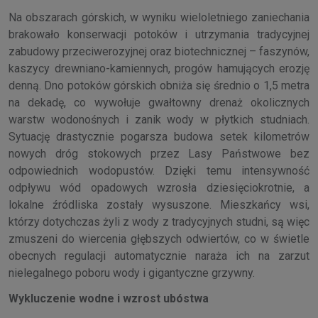
Na obszarach górskich, w wyniku wieloletniego zaniechania
brakowało konserwacji potoków i utrzymania tradycyjnej
zabudowy przeciwerozyjnej oraz biotechnicznej – faszynów,
kaszycy drewniano-kamiennych, progów hamujących erozję
denną. Dno potoków górskich obniża się średnio o 1,5 metra
na dekadę, co wywołuje gwałtowny drenaż okolicznych
warstw wodonośnych i zanik wody w płytkich studniach.
Sytuację drastycznie pogarsza budowa setek kilometrów
nowych dróg stokowych przez Lasy Państwowe bez
odpowiednich wodopustów. Dzięki temu intensywność
odpływu wód opadowych wzrosła dziesięciokrotnie, a
lokalne źródliska zostały wysuszone. Mieszkańcy wsi,
którzy dotychczas żyli z wody z tradycyjnych studni, są więc
zmuszeni do wiercenia głębszych odwiertów, co w świetle
obecnych regulacji automatycznie naraża ich na zarzut
nielegalnego poboru wody i gigantyczne grzywny.
Wykluczenie wodne i wzrost ubóstwa