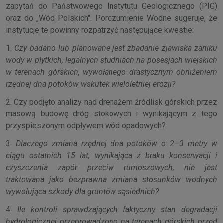
zapytań do Państwowego Instytutu Geologicznego (PIG)
oraz do „Wód Polskich". Porozumienie Wodne sugeruje, że
instytucje te powinny rozpatrzyć następujące kwestie:
1.
Czy badano lub planowane jest zbadanie zjawiska zaniku
wody w płytkich, legalnych studniach na posesjach wiejskich
w terenach górskich, wywołanego drastycznym obniżeniem
rzędnej dna potoków wskutek wieloletniej erozji?
2. Czy podjęto analizy nad drenażem źródlisk górskich przez
masową budowę dróg stokowych i wynikającym z tego
przyspieszonym odpływem wód opadowych?
3.
Dlaczego zmiana rzędnej dna potoków o 2–3 metry w
ciągu ostatnich 15 lat, wynikająca z braku konserwacji i
czyszczenia zapór przeciw rumoszowych, nie jest
traktowana jako bezprawna zmiana stosunków wodnych
wywołująca szkody dla gruntów sąsiednich?
4.
Ile kontroli sprawdzających faktyczny stan degradacji
hydrologicznej przeprowadzono na terenach górskich przed