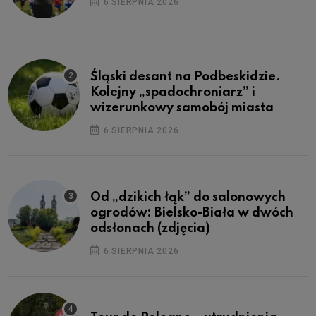
6 SIERPNIA 2026
Śląski desant na Podbeskidzie.
Kolejny „spadochroniarz” i
wizerunkowy samobój miasta
6 SIERPNIA 2026
Od „dzikich łąk” do salonowych
ogrodów: Bielsko-Biała w dwóch
odsłonach (zdjęcia)
6 SIERPNIA 2026