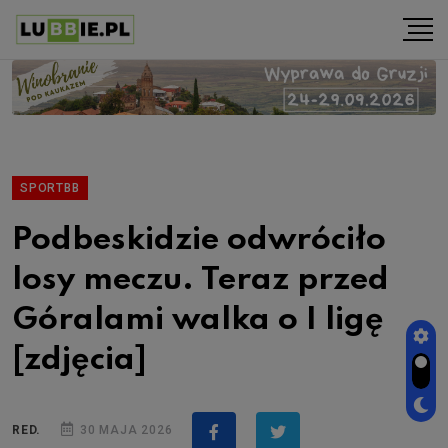
SPORTBB
Podbeskidzie odwróciło
losy meczu. Teraz przed
Góralami walka o I ligę
[zdjęcia]
RED.
30 MAJA 2026