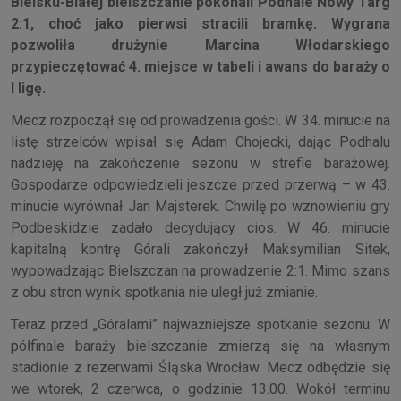
Bielsku-Białej bielszczanie pokonali Podhale Nowy Targ
2:1, choć jako pierwsi stracili bramkę. Wygrana
pozwoliła drużynie Marcina Włodarskiego
przypieczętować 4. miejsce w tabeli i awans do baraży o
I ligę.
Mecz rozpoczął się od prowadzenia gości. W 34. minucie na
listę strzelców wpisał się Adam Chojecki, dając Podhalu
nadzieję na zakończenie sezonu w strefie barażowej.
Gospodarze odpowiedzieli jeszcze przed przerwą – w 43.
minucie wyrównał Jan Majsterek. Chwilę po wznowieniu gry
Podbeskidzie zadało decydujący cios. W 46. minucie
kapitalną kontrę Górali zakończył Maksymilian Sitek,
wypowadzając Bielszczan na prowadzenie 2:1. Mimo szans
z obu stron wynik spotkania nie uległ już zmianie.
Teraz przed „Góralami” najważniejsze spotkanie sezonu. W
półfinale baraży bielszczanie zmierzą się na własnym
stadionie z rezerwami Śląska Wrocław. Mecz odbędzie się
we wtorek, 2 czerwca, o godzinie 13.00. Wokół terminu