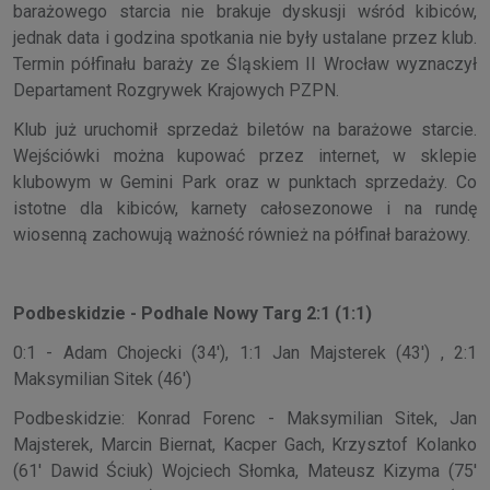
barażowego starcia nie brakuje dyskusji wśród kibiców,
jednak data i godzina spotkania nie były ustalane przez klub.
Termin półfinału baraży ze Śląskiem II Wrocław wyznaczył
Departament Rozgrywek Krajowych PZPN.
Klub już uruchomił sprzedaż biletów na barażowe starcie.
Wejściówki można kupować przez internet, w sklepie
klubowym w Gemini Park oraz w punktach sprzedaży. Co
istotne dla kibiców, karnety całosezonowe i na rundę
wiosenną zachowują ważność również na półfinał barażowy.
Podbeskidzie - Podhale Nowy Targ 2:1 (1:1)
0:1 - Adam Chojecki (34'), 1:1 Jan Majsterek (43') , 2:1
Maksymilian Sitek (46')
Podbeskidzie: Konrad Forenc - Maksymilian Sitek, Jan
Majsterek, Marcin Biernat, Kacper Gach, Krzysztof Kolanko
(61' Dawid Ściuk) Wojciech Słomka, Mateusz Kizyma (75'