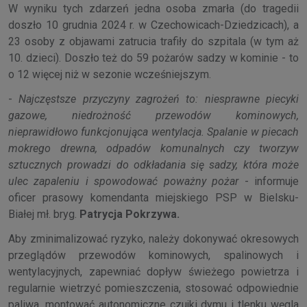
W wyniku tych zdarzeń jedna osoba zmarła (do tragedii
doszło 10 grudnia 2024 r. w Czechowicach-Dziedzicach), a
23 osoby z objawami zatrucia trafiły do szpitala (w tym aż
10. dzieci). Doszło też do 59 pożarów sadzy w kominie - to
o 12 więcej niż w sezonie wcześniejszym.
-
Najczęstsze przyczyny zagrożeń to: niesprawne piecyki
gazowe, niedrożność przewodów kominowych,
nieprawidłowo funkcjonująca wentylacja. Spalanie w piecach
mokrego drewna, odpadów komunalnych czy tworzyw
sztucznych prowadzi do odkładania się sadzy, która może
ulec zapaleniu i spowodować poważny pożar
- informuje
oficer prasowy komendanta miejskiego PSP w Bielsku-
Białej mł. bryg.
Patrycja Pokrzywa.
Aby zminimalizować ryzyko, należy dokonywać okresowych
przeglądów przewodów kominowych, spalinowych i
wentylacyjnych, zapewniać dopływ świeżego powietrza i
regularnie wietrzyć pomieszczenia, stosować odpowiednie
paliwa, montować autonomiczne czujki dymu i tlenku węgla