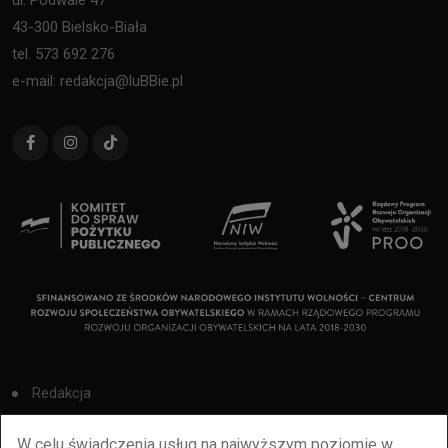
43-300 Bielsko-Biała
tel. 573 692 276
e-mail: redakcja@luBBie.pl
Redakcja
Cookies
W celu świadczenia usług na najwyższym poziomie w