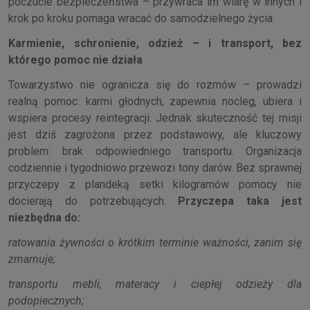
poczucie bezpieczeństwa – przywraca im wiarę w innych i
krok po kroku pomaga wracać do samodzielnego życia.
Karmienie, schronienie, odzież – i transport, bez
którego pomoc nie działa
Towarzystwo nie ogranicza się do rozmów – prowadzi
realną pomoc: karmi głodnych, zapewnia nocleg, ubiera i
wspiera procesy reintegracji. Jednak skuteczność tej misji
jest dziś zagrożona przez podstawowy, ale kluczowy
problem: brak odpowiedniego transportu. Organizacja
codziennie i tygodniowo przewozi tony darów. Bez sprawnej
przyczepy z plandeką setki kilogramów pomocy nie
docierają do potrzebujących.
Przyczepa taka jest
niezbędna do:
ratowania żywności o krótkim terminie ważności, zanim się
zmarnuje;
transportu mebli, materacy i ciepłej odzieży dla
podopiecznych;