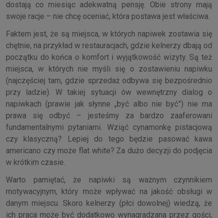
dostają co miesiąc adekwatną pensję. Obie strony mają
swoje racje – nie chcę oceniać, która postawa jest właściwa.
Faktem jest, że są miejsca, w których napiwek zostawia się
chętnie, na przykład w restauracjach, gdzie kelnerzy dbają od
początku do końca o komfort i wyjątkowość wizyty. Są też
miejsca, w których nie myśli się o zostawieniu napiwku
(najczęściej tam, gdzie sprzedaż odbywa się bezpośrednio
przy ladzie). W takiej sytuacji ów wewnętrzny dialog o
napiwkach (prawie jak słynne „być albo nie być”) nie ma
prawa się odbyć – jesteśmy za bardzo zaaferowani
fundamentalnymi pytaniami. Wziąć cynamonkę pistacjową
czy klasyczną? Lepiej do tego będzie pasować kawa
americano czy może flat white? Za dużo decyzji do podjęcia
w krótkim czasie.
Warto pamiętać, że napiwki są ważnym czynnikiem
motywacyjnym, który może wpływać na jakość obsługi w
danym miejscu. Skoro kelnerzy (płci dowolnej) wiedzą, że
ich praca może być dodatkowo wynagradzana przez gości,