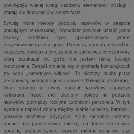
poświęcają więcej uwagi każdemu elementowi obsługi i
starają się doskonalić w swoim fachu.
Bywają różne metody podziału napiwków w zespole
pracującym w restauracji. Menedżer powinien ustalić jasne
zasady rozdziału tych spontanicznych premii
przyznawanych przez gości. Pierwszy sposób, najbardziej
klasyczny, polega na tym, że kelner zachowuje całość kwoty,
którą przekazał mu gość. Nie jestem fanką takiego
rozwiązania. Zespół zmienia się w gromadę konkurujących
ze sobą „samotnych wilków”. To niszczy ducha pracy
zespołowej, niezbędnego w sprawnie działającej restauracji.
Drugi sposób to równy podział napiwków pomiędzy
kelnerami. Trzeci, mój ulubiony, polega na podziale
napiwków pomiędzy różnymi członkami personelu. W tym
systemie napiwki dzielą między siebie kelnerzy, barmani i
personel kuchenny. Gdybyście zjedli niedobre jedzenie
podane na poplamionym talerzu, na które czekaliście
godzinę, zostawilibyście napiwek miłemu kelnerowi czy