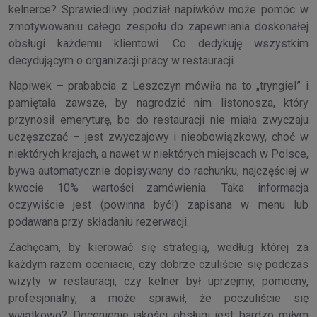
kelnerce? Sprawiedliwy podział napiwków może pomóc w
zmotywowaniu całego zespołu do zapewniania doskonałej
obsługi każdemu klientowi. Co dedykuję wszystkim
decydującym o organizacji pracy w restauracji.
Napiwek – prababcia z Leszczyn mówiła na to „tryngiel” i
pamiętała zawsze, by nagrodzić nim listonosza, który
przynosił emeryturę, bo do restauracji nie miała zwyczaju
uczęszczać – jest zwyczajowy i nieobowiązkowy, choć w
niektórych krajach, a nawet w niektórych miejscach w Polsce,
bywa automatycznie dopisywany do rachunku, najczęściej w
kwocie 10% wartości zamówienia. Taka informacja
oczywiście jest (powinna być!) zapisana w menu lub
podawana przy składaniu rezerwacji.
Zachęcam, by kierować się strategią, według której za
każdym razem oceniacie, czy dobrze czuliście się podczas
wizyty w restauracji, czy kelner był uprzejmy, pomocny,
profesjonalny, a może sprawił, że poczuliście się
wyjątkowo? Docenienie jakości obsługi jest bardzo miłym