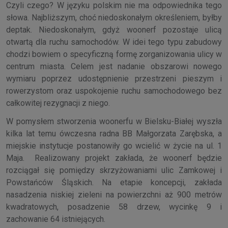
Czyli czego? W języku polskim nie ma odpowiednika tego
słowa. Najbliższym, choć niedoskonałym określeniem, byłby
deptak. Niedoskonałym, gdyż woonerf pozostaje ulicą
otwartą dla ruchu samochodów. W idei tego typu zabudowy
chodzi bowiem o specyficzną formę zorganizowania ulicy w
centrum miasta. Celem jest nadanie obszarowi nowego
wymiaru poprzez udostępnienie przestrzeni pieszym i
rowerzystom oraz uspokojenie ruchu samochodowego bez
całkowitej rezygnacji z niego.
W pomysłem stworzenia woonerfu w Bielsku-Białej wyszła
kilka lat temu ówczesna radna BB Małgorzata Zarębska, a
miejskie instytucje postanowiły go wcielić w życie na ul. 1
Maja. Realizowany projekt zakłada, że woonerf będzie
rozciągał się pomiędzy skrzyżowaniami ulic Zamkowej i
Powstańców Śląskich. Na etapie koncepcji, zakłada
nasadzenia niskiej zieleni na powierzchni aż 900 metrów
kwadratowych, posadzenie 58 drzew, wycinkę 9 i
zachowanie 64 istniejących.