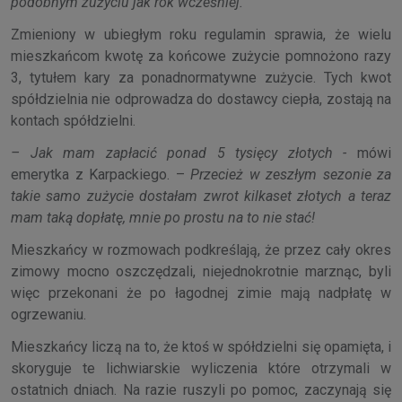
podobnym zużyciu jak rok wcześniej.
Zmieniony w ubiegłym roku regulamin sprawia, że wielu
mieszkańcom kwotę za końcowe zużycie pomnożono razy
3, tytułem kary za ponadnormatywne zużycie. Tych kwot
spółdzielnia nie odprowadza do dostawcy ciepła, zostają na
kontach spółdzielni.
– Jak mam zapłacić ponad 5 tysięcy złotych -
mówi
emerytka z Karpackiego. –
Przecież w zeszłym sezonie za
takie samo zużycie dostałam zwrot kilkaset złotych a teraz
mam taką dopłatę, mnie po prostu na to nie stać!
Mieszkańcy w rozmowach podkreślają, że przez cały okres
zimowy mocno oszczędzali, niejednokrotnie marznąc, byli
więc przekonani że po łagodnej zimie mają nadpłatę w
ogrzewaniu.
Mieszkańcy liczą na to, że ktoś w spółdzielni się opamięta, i
skoryguje te lichwiarskie wyliczenia które otrzymali w
ostatnich dniach. Na razie ruszyli po pomoc, zaczynają się