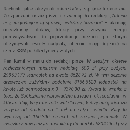
Rachunki jakie otrzymali mieszkańcy są iście kosmiczne.
Zrozpaczeni ludzie piszą i dzwonią do redakcji.
„Zróbcie
coś, nagłośnijcie tą sprawę, jesteśmy bezradni”
– alarmują
mieszkańcy bloków, którzy przy zużyciu energii
porównywalnym do poprzedniego sezonu, po którym
otrzymywali zwroty nadpłaty, obecnie mają dopłacić na
rzecz KSM po kilka tysięcy złotych.
Pan Kamil w mailu do redakcji pisze:
W zeszłym okresie
rozliczeniowym mieliśmy nadpłatę 500 zł przy zużyciu
2995,7177 jednostek na kwotę 3528,72 zł. W tym sezonie
grzewczym zużyliśmy podobnie 3166,6620 jednostek na
kwotę już pomnożoną x 3 - 9370,30 zł. Kwota ta wynika z
tego, że Spółdzielnia wprowadziła na jeden rok regulamin, w
którym "dają kary mnożnikowe" dla tych, którzy mają większe
2
zużycie niż średnia na 1 m
na całym osiedlu. Kary te
wynoszą od 150-300 procent od zużycia jednostek. W
związku z powyższym dostaliśmy do dopłaty 5334.25 zł przy