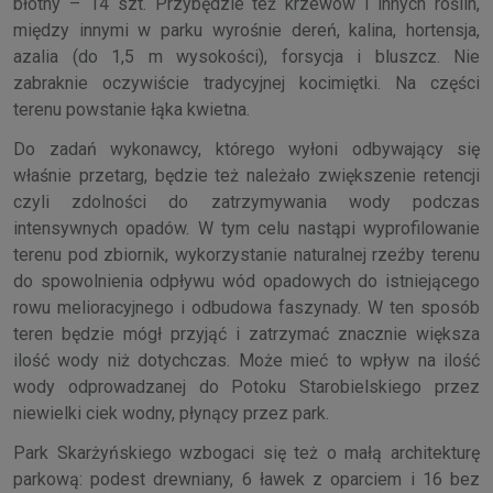
błotny – 14 szt. Przybędzie też krzewów i innych roślin,
między innymi w parku wyrośnie dereń, kalina, hortensja,
azalia (do 1,5 m wysokości), forsycja i bluszcz. Nie
zabraknie oczywiście tradycyjnej kocimiętki. Na części
terenu powstanie łąka kwietna.
Do zadań wykonawcy, którego wyłoni odbywający się
właśnie przetarg, będzie też należało zwiększenie retencji
czyli zdolności do zatrzymywania wody podczas
intensywnych opadów. W tym celu nastąpi wyprofilowanie
terenu pod zbiornik, wykorzystanie naturalnej rzeźby terenu
do spowolnienia odpływu wód opadowych do istniejącego
rowu melioracyjnego i odbudowa faszynady. W ten sposób
teren będzie mógł przyjąć i zatrzymać znacznie większa
ilość wody niż dotychczas. Może mieć to wpływ na ilość
wody odprowadzanej do Potoku Starobielskiego przez
niewielki ciek wodny, płynący przez park.
Park Skarżyńskiego wzbogaci się też o małą architekturę
parkową: podest drewniany, 6 ławek z oparciem i 16 bez