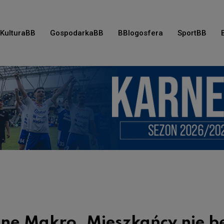
KulturaBB
GospodarkaBB
BBlogosfera
SportBB
ronę Makro. Mieszkańcy nie 