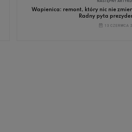
NASTĘPNY ARTYK
Wapienica: remont, który nic nie zmien
Radny pyta prezyde
13 CZERWCA 