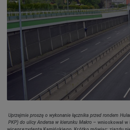
Uprzejmie proszę o wykonanie łącznika przed rondem Hulan
PKP) do ulicy Andersa w kierunku Makro
– wnioskował w 
wiceprezydenta Kamińskiego. Krótko mówiąc: zjazdu nie