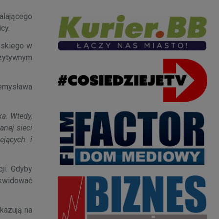
alającego
cy.
eskiego w
ozytywnym
zemysława
a. Wtedy,
anej sieci
ejących i
ji. Gdyby
ikwidować
skazują na