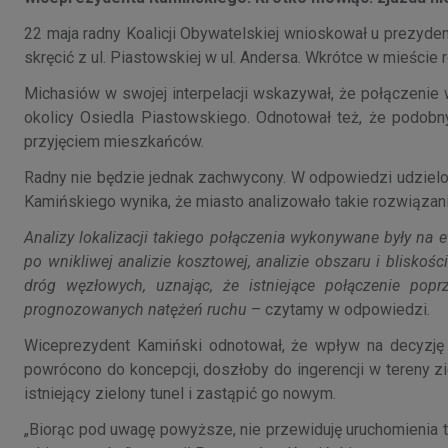
22 maja radny Koalicji Obywatelskiej wnioskował u prezyd
skręcić z ul. Piastowskiej w ul. Andersa. Wkrótce w mieście 
Michasiów w swojej interpelacji wskazywał, że połączenie
okolicy Osiedla Piastowskiego. Odnotował też, że podobn
przyjęciem mieszkańców.
Radny nie będzie jednak zachwycony. W odpowiedzi udziel
Kamińskiego wynika, że miasto analizowało takie rozwiązani
Analizy lokalizacji takiego połączenia wykonywane były na
po wnikliwej analizie kosztowej, analizie obszaru i blisko
dróg węzłowych, uznając, że istniejące połączenie popr
prognozowanych natężeń ruchu
– czytamy w odpowiedzi.
Wiceprezydent Kamiński odnotował, że wpływ na decyzję mi
powrócono do koncepcji, doszłoby do ingerencji w tereny z
istniejący zielony tunel i zastąpić go nowym.
„Biorąc pod uwagę powyższe, nie przewiduję uruchomienia tak