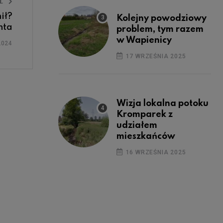
UŁ
ił?
Kolejny powodziowy
nta
problem, tym razem
w Wapienicy
2024
17 WRZEŚNIA 2025
Wizja lokalna potoku
Kromparek z
udziałem
mieszkańców
16 WRZEŚNIA 2025