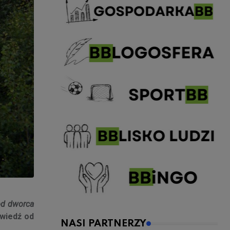
od dworca
owiedź od
NASI PARTNERZY