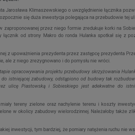
enta Jarosława Klimaszewskiego o uwzględnienie łącznika pozw
rozpocznie się duża inwestycja polegająca na przebudowie tej uli
 w zaproponowanej przez niego formie zredukuje korki na Sobi
y łącznik od strony Makro do ronda Hulanka spotkał się z p
onej z upoważnienia prezydenta przez zastępcę prezydenta Pr
e, ale z niego zrezygnowano i do pomysłu nie wróci.
 etapie opracowywania projektu przebudowy skrzyżowania Hulank
ści do istniejącej zabudowy, odstąpiono od budowy tak rozbudow
zez ulicę Piastowską i Sobieskiego jest adekwatne do istni
ały tereny zielone oraz nachylenie terenu i koszty inwestyc
ielone w okolicy zabudowy wielorodzinnej. Należałoby także zl
iej inwestycji, tym bardziej, że pomiary natężenia ruchu nie w