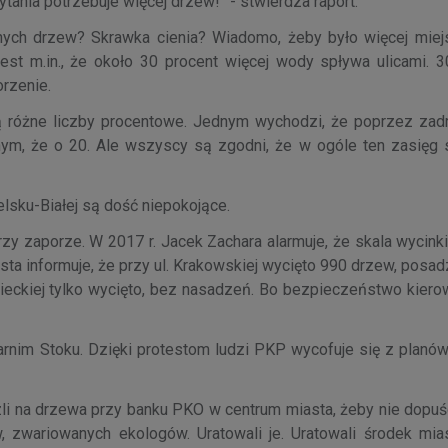
tania potrzebuje więcej drzew!” - stwierdza raport.
nych drzew? Skrawka cienia? Wiadomo, żeby było więcej miej
est m.in., że około 30 procent więcej wody spływa ulicami. 3
orzenie.
ają różne liczby procentowe. Jednym wychodzi, że poprzez zad
ym, że o 20. Ale wszyscy są zgodni, że w ogóle ten zasięg 
elsku-Białej są dość niepokojące.
zy zaporze. W 2017 r. Jacek Zachara alarmuje, że skala wycink
ta informuje, że przy ul. Krakowskiej wycięto 990 drzew, posa
eckiej tylko wycięto, bez nasadzeń. Bo bezpieczeństwo kiero
nim Stoku. Dzięki protestom ludzi PKP wycofuje się z planów
li na drzewa przy banku PKO w centrum miasta, żeby nie dopuśc
, zwariowanych ekologów. Uratowali je. Uratowali środek mia