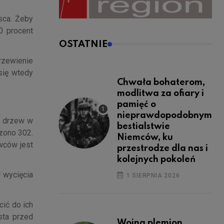
sca. Żeby
0 procent
OSTATNIE
rzewienie
się wtedy
Chwała bohaterom,
modlitwa za ofiary i
pamięć o
nieprawdopodobnym
i drzew w
bestialstwie
dzono 302.
Niemców, ku
wców jest
przestrodze dla nas i
kolejnych pokoleń
 wycięcia
1 SIERPNIA 2026
ić do ich
sta przed
Wojna plemion,