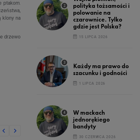
e ptakom.
polityka tożsamości i
zeństwa,
polowanie na
 klony na
czarownice. Tylko
gdzie jest Polska?
ne drzewo
15 LIPCA 2026
Każdy ma prawo do
szacunku i godności
1 LIPCA 2026
W mackach
jednorękiego
bandyty
30 CZERWCA 2026