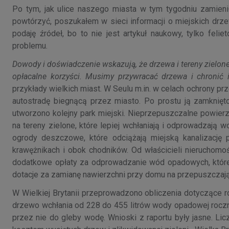
Po tym, jak ulice naszego miasta w tym tygodniu zamieni
powtórzyć, poszukałem w sieci informacji o miejskich drz
podaję źródeł, bo to nie jest artykuł naukowy, tylko feli
problemu.
Dowody i doświadczenie wskazują, że drzewa i tereny zielo
opłacalne korzyści. Musimy przywracać drzewa i chronić i
przykłady wielkich miast. W Seulu m.in. w celach ochrony 
autostradę biegnącą przez miasto. Po prostu ją zamknięto
utworzono kolejny park miejski. Nieprzepuszczalne powierzch
na tereny zielone, które lepiej wchłaniają i odprowadzaj
ogrody deszczowe, które odciążają miejską kanalizację 
krawężnikach i obok chodników. Od właścicieli nieruchomoś
dodatkowe opłaty za odprowadzanie wód opadowych, które z
dotacje za zamianę nawierzchni przy domu na przepuszczają
W Wielkiej Brytanii przeprowadzono obliczenia dotyczące 
drzewo wchłania od 228 do 455 litrów wody opadowej rocznie
przez nie do gleby wodę. Wnioski z raportu były jasne. Li