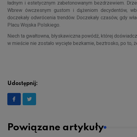
ładnym i estetycznym zabetonowanym bezdrzewiem. Drzewa 
Wbrew ówczesnym gustom i dążeniom decydentów, wbre
doczekały odwrócenia trendów. Doczekały czasów, gdy wład
Placu Wojska Polskiego.
Niech ta gwałtowna, błyskawiczna powódź, której doświadc
w mieście nie zostało wycięte bezkarnie, beztrosko, po to, ż
Udostępnij:
Powiązane artykuły