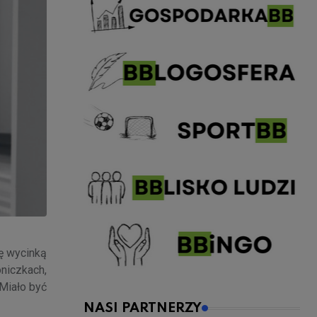
ię wycinką
niczkach,
 Miało być
NASI PARTNERZY