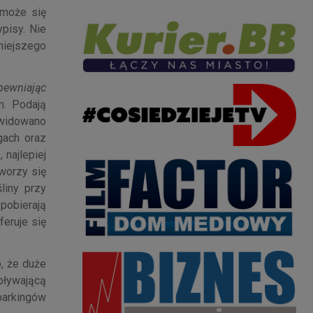
 może się
pisy. Nie
niejszego
apewniając
m. Podają
ikwidowano
gach oraz
 najlepiej
worzy się
liny przy
pobierają
eruje się
, że duże
epływającą
 parkingów