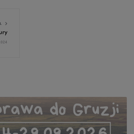
UŁ
ury
2024