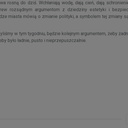
rosną do dziś. Wchłaniają wodę, dają cień, dają schronieni
w rozsądnym argumentom z dziedziny estetyki i bezpiec
ze miasta mówią o zmianie polityki, a symbolem tej zmiany są
zyliśmy w tym tygodniu, będzie kolejnym argumentem, żeby żad
eby było ładnie, pusto i nieprzepuszczalnie.