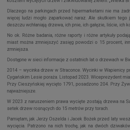
kosztem wyciętych drzew i zlikwidowanej zieleni. „Wielka Bry
Dlaczego na parkingach przed hipermarketami nie ma żad
więcej ludzi mogło zaparkować naraz. Ale skutkiem tego j
deszczu wchłaniają drzewa, ich pnie, ich gałęzie, liście, ich k
No ok. Różne badania, różne raporty i różne artykuły pod
miast można zmniejszyć zasięg powodzi o 15 procent, inn
zmniejsza.
Dostępne w sieci informacje z ostatnich lat o drzewach w Bi
2014 – wycinka drzew w Straconce. Wycinki w Wapienicy pr
Cygańskim Lesie poraża. Listopad 2023. Wiceprezydent mias
Przy Cieszyńskiej wycięto 1791, posadzono 204. Przy Żywi
najważniejsze.
W 2023 z naruszeniem prawa wycięte zostają drzewa na Sar
setek drzew rosnących do 15 metrów przy torach.
Pamiętam, jak Jerzy Oszelda i Jacek Bożek przed laty wesz
wycięcia. Patrzono na nich trochę, jak na dwóch dziwaków