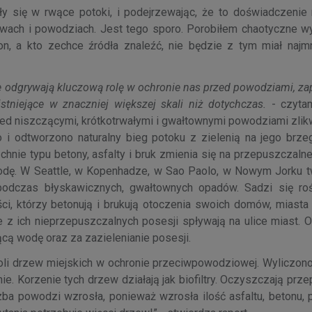
ły się w rwące potoki, i podejrzewając, że to doświadczenie
ewach i powodziach. Jest tego sporo. Porobiłem chaotyczne wy
eton, a kto zechce źródła znaleźć, nie będzie z tym miał najm
ne odgrywają kluczową rolę w ochronie nas przed powodziami, z
stniejące w znaczniej większej skali niż dotychczas.
- czyta
przed niszczącymi, krótkotrwałymi i gwałtownymi powodziami zl
 i odtworzono naturalny bieg potoku z zielenią na jego brze
nie typu betony, asfalty i bruk zmienia się na przepuszczalne,
ą wodę. W Seattle, w Kopenhadze, w Sao Paolo, w Nowym Jorku t
podczas błyskawicznych, gwałtownych opadów. Sadzi się roś
ci, którzy betonują i brukują otoczenia swoich domów, miasta 
 ich nieprzepuszczalnych posesji spływają na ulice miast. Of
cą wodę oraz za zazielenianie posesji.
roli drzew miejskich w ochronie przeciwpowodziowej. Wyliczono
. Korzenie tych drzew działają jak biofiltry. Oczyszczają prz
czba powodzi wzrosła, ponieważ wzrosła ilość asfaltu, betonu,