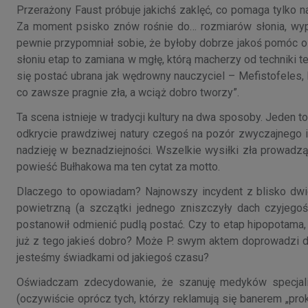
Przerażony Faust próbuje jakichś zaklęć, co pomaga tylko na
Za moment psisko znów rośnie do… rozmiarów słonia, wype
pewnie przypomniał sobie, że byłoby dobrze jakoś pomóc 
słoniu etap to zamiana w mgłę, którą macherzy od techniki te
się postać ubrana jak wędrowny nauczyciel – Mefistofeles, 
co zawsze pragnie zła, a wciąż dobro tworzy”.
Ta scena istnieje w tradycji kultury na dwa sposoby. Jeden 
odkrycie prawdziwej natury czegoś na pozór zwyczajnego i
nadzieję w beznadziejności. Wszelkie wysiłki zła prowadz
powieść Bułhakowa ma ten cytat za motto.
Dlaczego to opowiadam? Najnowszy incydent z blisko dwie
powietrzną (a szczątki jednego zniszczyły dach czyjegoś
postanowił odmienić pudlą postać. Czy to etap hipopotama, s
już z tego jakieś dobro? Może P. swym aktem doprowadzi 
jesteśmy świadkami od jakiegoś czasu?
Oświadczam zdecydowanie, że szanuję medyków specjaliz
(oczywiście oprócz tych, którzy reklamują się banerem „pro