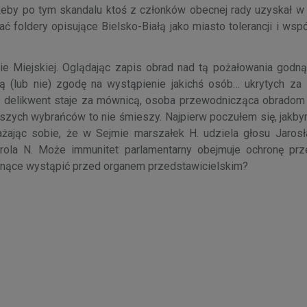
, żeby po tym skandalu ktoś z członków obecnej rady uzyskał w
foldery opisujące Bielsko-Białą jako miasto tolerancji i wspó
ie Miejskiej. Oglądając zapis obrad nad tą pożałowania godną
 (lub nie) zgodę na wystąpienie jakichś osób… ukrytych za in
 delikwent staje za mównicą, osoba przewodnicząca obradom 
aszych wybrańców to nie śmieszy. Najpierw poczułem się, jakby
ażając sobie, że w Sejmie marszałek H. udziela głosu Jarosł
rola N. Może immunitet parlamentarny obejmuje ochronę prz
agnące wystąpić przed organem przedstawicielskim?