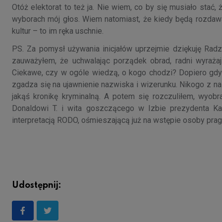
Otóż elektorat to też ja. Nie wiem, co by się musiało stać
wyborach mój głos. Wiem natomiast, że kiedy będą rozdawać 
kultur – to im ręka uschnie.
PS. Za pomysł używania inicjałów uprzejmie dziękuję Radz
zauważyłem, że uchwalając porządek obrad, radni wyrażają
Ciekawe, czy w ogóle wiedzą, o kogo chodzi? Dopiero gdy
zgadza się na ujawnienie nazwiska i wizerunku. Nikogo z n
jakąś kronikę kryminalną. A potem się rozczuliłem, wyobr
Donaldowi T. i wita goszczącego w Izbie prezydenta Ka
interpretacją RODO, ośmieszającą już na wstępie osoby pr
Udostępnij: