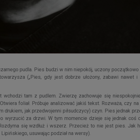
zarnego pudla. Pies budzi w nim niepokój, uczony początkowo
owarzysza („Pies, gdy jest dobrze ułożony, zabawi nawet i d
 wchodzi tam z pudlem. Zwierzę zachowuje się niespokojnie
Otwiera foliał. Próbuje analizować jakiś tekst. Rozważa, czy n
nym drukiem, jak przedwojenni piłsudczycy) czyn. Pies jednak p
 go wyrzucić za drzwi. W tym momencie dzieje się jednak coś 
 Rozdyma się wzdłuż i wszerz. Przecież to nie jest pies. Jak 
 Lipińskiego, usuwając podział na wersy).