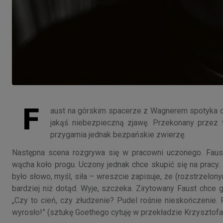
F
aust na górskim spacerze z Wagnerem spotyka c
jakąś niebezpieczną zjawę. Przekonany przez t
przygarnia jednak bezpańskie zwierzę.
Następna scena rozgrywa się w pracowni uczonego. Faust
wącha koło progu. Uczony jednak chce skupić się na pracy. 
było słowo, myśl, siła – wreszcie zapisuje, że (rozstrzelo
bardziej niż dotąd. Wyje, szczeka. Zirytowany Faust chce
„Czy to cień, czy złudzenie? Pudel rośnie nieskończenie.
wyrosło!” (sztukę Goethego cytuję w przekładzie Krzysztofa