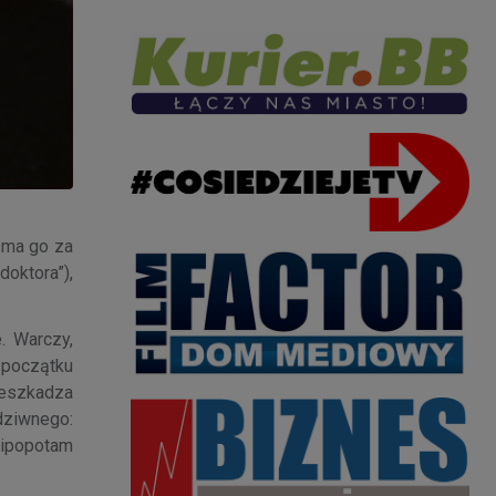
 ma go za
oktora”),
. Warczy,
a początku
rzeszkadza
dziwnego:
hipopotam