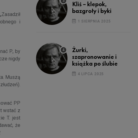
Kliś – klepok,
bazgroły i byki
 „Zasadził
dobnego i
1 SIERPNIA 2025
Żurki,
ać P., by
szapronowanie i
cze nigdy
książka po ślubie
4 LIPCA 2025
ata. Muszą
 złudzeń).
tosować PP
at wstać z
e T. jest
dawać, że
.