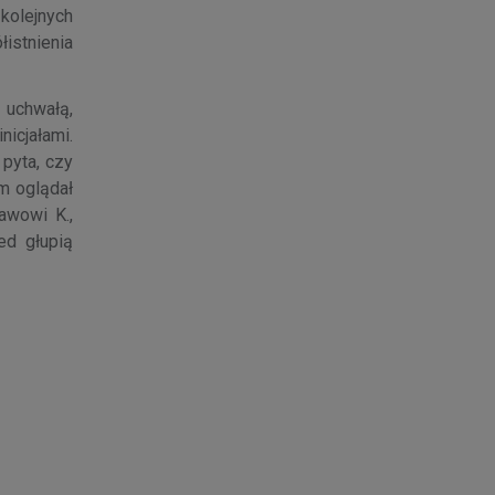
 kolejnych
łistnienia
 uchwałą,
icjałami.
pyta, czy
m oglądał
awowi K.,
ed głupią