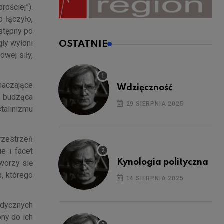
rościej”).
 łączyło,
stępny po
gły wyłoni
OSTATNIE
owej siły,
znaczające
Wdzięczność
, budząca
29 SIERPNIA 2025
talinizmu
rzestrzeń
e i facet
Kynologia polityczna
tworzy się
, którego
14 SIERPNIA 2025
edycznych
bny do ich