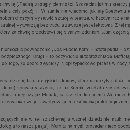
 chwilę („Padają zastępy ciemności. Szczecina już mu sterczy p
łnia cały pokój i… W sumie nie wiadomo, jak się Goethemu to
osobom chcącym wystawić sztukę w teatrze, w każdym razie na
atralnej wytwarzają bez trudu, a zawsze jest efektowna. Z tej m
który za chwilę przedstawi się słynnym zdaniem: „Jam częścią 
to niemieckie powiedzenie „Des Pudels Kern” – istota pudla – o
 bezpiecznego. Drugi – to oczywiście autoprezentacja Mefista
ą do tego, że dobro zwycięży. Nieprzypadkowo pisana w nocy s
ma dziesiątkami rosyjskich dronów, które naruszyły polską p
 domu) sprawia wrażenie, że na Kremlu znudziło się udawani
łonia, mgły czy już Mefista, na razie trudno ocenić. Ale może 
do zerwania owego zawstydzającego łańcucha proktologicznego
ujących się w tej szlachetnej a ważnej dziedzinie nauk m
ktologia to nasza pasja”). Mam tu na myśli proceder nieco podo