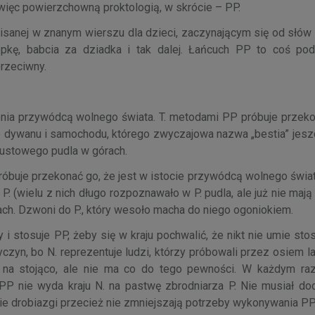
o więc powierzchowną proktologią, w skrócie – PP.
pisanej w znanym wierszu dla dzieci, zaczynającym się od słów
epkę, babcia za dziadka i tak dalej. Łańcuch PP to coś po
rzeciwny.
enia przywódcą wolnego świata. T. metodami PP próbuje przekon
 dywanu i samochodu, którego zwyczajowa nazwa „bestia” jesz
Faustowego pudla w górach.
próbuje przekonać go, że jest w istocie przywódcą wolnego świ
 P. (wielu z nich długo rozpoznawało w P. pudla, ale już nie mają
ach. Dzwoni do P., który wesoło macha do niego ogoniokiem.
y i stosuje PP, żeby się w kraju pochwalić, że nikt nie umie s
yczyn, bo N. reprezentuje ludzi, którzy próbowali przez osiem l
na stojąco, ale nie ma co do tego pewności. W każdym razi
PP nie wyda kraju N. na pastwę zbrodniarza P. Nie musiał do
 Takie drobiazgi przecież nie zmniejszają potrzeby wykonywania PP