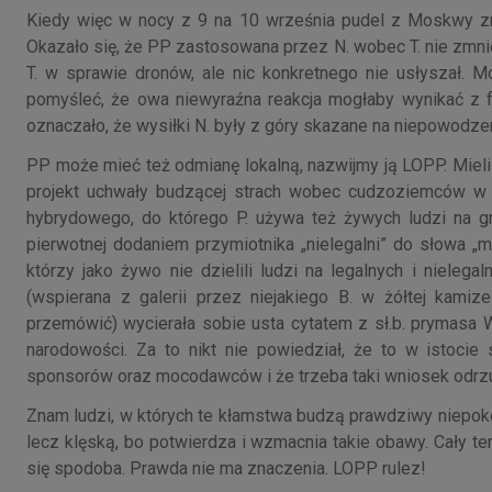
Kiedy więc w nocy z 9 na 10 września pudel z Moskwy znud
Okazało się, że PP zastosowana przez N. wobec T. nie zmniej
T. w sprawie dronów, ale nic konkretnego nie usłyszał. M
pomyśleć, że owa niewyraźna reakcja mogłaby wynikać z fa
oznaczało, że wysiłki N. były z góry skazane na niepowodze
PP może mieć też odmianę lokalną, nazwijmy ją LOPP. Mieliś
projekt uchwały budzącej strach wobec cudzoziemców w P
hybrydowego, do którego P. używa też żywych ludzi na gran
pierwotnej dodaniem przymiotnika „nielegalni” do słowa „mi
którzy jako żywo nie dzielili ludzi na legalnych i nieleg
(wspierana z galerii przez niejakiego B. w żółtej kami
przemówić) wycierała sobie usta cytatem z sł.b. prymasa W.
narodowości. Za to nikt nie powiedział, że to w istocie
sponsorów oraz mocodawców i że trzeba taki wniosek odrzu
Znam ludzi, w których te kłamstwa budzą prawdziwy niepokó
lecz klęską, bo potwierdza i wzmacnia takie obawy. Cały te
się spodoba. Prawda nie ma znaczenia. LOPP rulez!