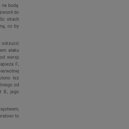
 na budę.
dzwonił do
Bo strach
ną, co by
t odrzucić
tem ataku
od wersji
apieża F.,
ierwotnej
olono też
iźniego od
 B., jego
cięstwem,
oratowi to