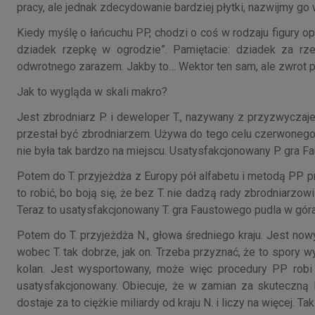
pracy, ale jednak zdecydowanie bardziej płytki, nazwijmy g
Kiedy myślę o łańcuchu PP, chodzi o coś w rodzaju figury o
dziadek rzepkę w ogrodzie”. Pamiętacie: dziadek za rz
odwrotnego zarazem. Jakby to… Wektor ten sam, ale zwrot p
Jak to wygląda w skali makro?
Jest zbrodniarz P. i deweloper T., nazywany z przyzwyczaj
przestał być zbrodniarzem. Używa do tego celu czerwonego
nie była tak bardzo na miejscu. Usatysfakcjonowany P. gra 
Potem do T. przyjeżdża z Europy pół alfabetu i metodą PP 
to robić, bo boją się, że bez T. nie dadzą rady zbrodniarzowi
Teraz to usatysfakcjonowany T. gra Faustowego pudla w gór
Potem do T. przyjeżdża N., głowa średniego kraju. Jest now
wobec T. tak dobrze, jak on. Trzeba przyznać, że to spory w
kolan. Jest wysportowany, może więc procedury PP robi 
usatysfakcjonowany. Obiecuje, że w zamian za skuteczną 
dostaje za to ciężkie miliardy od kraju N. i liczy na więcej.