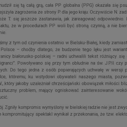
ził się tą całą grą, cała PP globalna (PPG) okazała się psu
szyła zagrożenia ze strony P. dla jego kraju. Oczywiście N. za
oże T. się jeszcze zastanawia, jak zareagować odpowiednio. 
ktu, że w procedurach PP woli być stroną czynną, a nie bier
nie.
my z tym od czynienia ostatnio w Bielsku-Białej, kiedy zamias
olsce – choćby dlatego, że budzenie tego lęku jest warian
icy białorusko-polskiej – radni uchwalili tekst różniący się 
granci”. Powoływano się przy tym obłudnie na św. J.P.II czy p
alnych. Do tego jedna z osób popierających uchwałę w wersji p
zelce, któremu, ku wstydowi obywateli naszego miasta, pozw
, który jakoby uzależniał chrześcijański obowiązek miłości bl
 sztuczny problem, mający ogniskować zainteresowanie wokół
cić.
j. Zgniły kompromis wymyślony w bielskiej radzie nie jest zwy
n kompromitujący spektakl wynikał z przekonania, że tzw. elekt