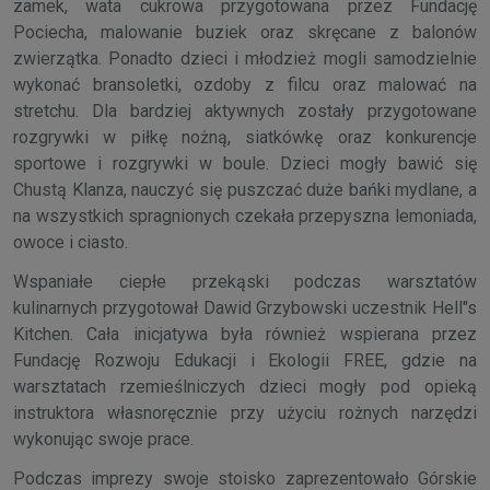
zamek, wata cukrowa przygotowana przez Fundację
Pociecha, malowanie buziek oraz skręcane z balonów
zwierzątka. Ponadto dzieci i młodzież mogli samodzielnie
wykonać bransoletki, ozdoby z filcu oraz malować na
stretchu. Dla bardziej aktywnych zostały przygotowane
rozgrywki w piłkę nożną, siatkówkę oraz konkurencje
sportowe i rozgrywki w boule. Dzieci mogły bawić się
Chustą Klanza, nauczyć się puszczać duże bańki mydlane, a
na wszystkich spragnionych czekała przepyszna lemoniada,
owoce i ciasto.
Wspaniałe ciepłe przekąski podczas warsztatów
kulinarnych przygotował Dawid Grzybowski uczestnik Hell"s
Kitchen. Cała inicjatywa była również wspierana przez
Fundację Rozwoju Edukacji i Ekologii FREE, gdzie na
warsztatach rzemieślniczych dzieci mogły pod opieką
instruktora własnoręcznie przy użyciu rożnych narzędzi
wykonując swoje prace.
Podczas imprezy swoje stoisko zaprezentowało Górskie