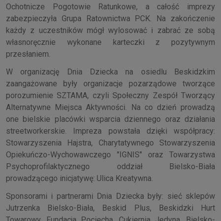
Ochotnicze Pogotowie Ratunkowe, a całość imprezy
zabezpieczyła Grupa Ratownictwa PCK. Na zakończenie
każdy z uczestników mógł wylosować i zabrać ze sobą
własnoręcznie wykonane karteczki z pozytywnym
przesłaniem.
W organizację Dnia Dziecka na osiedlu Beskidzkim
zaangażowane były organizacje pozarządowe tworzące
porozumienie SZTAMA, czyli Społeczny Zespół Tworzący
Alternatywne Miejsca Aktywności. Na co dzień prowadzą
one bielskie placówki wsparcia dziennego oraz działania
streetworkerskie. Impreza powstała dzięki współpracy:
Stowarzyszenia Hajstra, Charytatywnego Stowarzyszenia
Opiekuńczo-Wychowawczego "IGNIS" oraz Towarzystwa
Psychoprofilaktycznego oddział Bielsko-Biała
prowadzącego inicjatywę: Ulica Kreatywna.
Sponsorami i partnerami Dnia Dziecka były: sieć sklepów
Jutrzenka Bielsko-Biała, Beskid Plus, Beskidzki Hurt
Towarowy, Fundacja Pociecha, Cukiernia Jedyna, Bielsko-