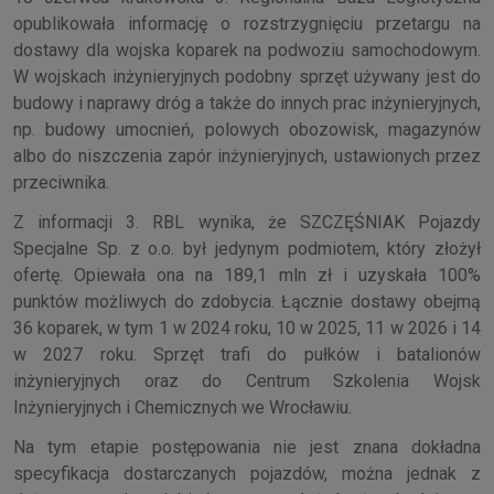
opublikowała informację o rozstrzygnięciu przetargu na
dostawy dla wojska koparek na podwoziu samochodowym.
W wojskach inżynieryjnych podobny sprzęt używany jest do
budowy i naprawy dróg a także do innych prac inżynieryjnych,
np. budowy umocnień, polowych obozowisk, magazynów
albo do niszczenia zapór inżynieryjnych, ustawionych przez
przeciwnika.
Z informacji 3. RBL wynika, że SZCZĘŚNIAK Pojazdy
Specjalne Sp. z o.o. był jedynym podmiotem, który złożył
ofertę. Opiewała ona na 189,1 mln zł i uzyskała 100%
punktów możliwych do zdobycia. Łącznie dostawy obejmą
36 koparek, w tym 1 w 2024 roku, 10 w 2025, 11 w 2026 i 14
w 2027 roku. Sprzęt trafi do pułków i batalionów
inżynieryjnych oraz do Centrum Szkolenia Wojsk
Inżynieryjnych i Chemicznych we Wrocławiu.
Na tym etapie postępowania nie jest znana dokładna
specyfikacja dostarczanych pojazdów, można jednak z