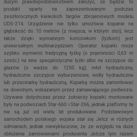
dużym prawdopodobieństwem założyć, że będzie to
produkt oparty na zaprezentowanym podczas
zeszłorocznych kieleckich targów zbrojeniowych modelu
UDS-214. Urządzenie nie tylko umożliwia kopanie na
głębokość do 10 metrów (z miejsca, w którym stoi), lecz
także dzięki wymiennym końcówkom (łyżkom) jest
uniwersalnym multinarzędziem. Operator koparki może
szybko wymienić tradycyjną łyżkę (o pojemności 0,63 m
sześc.) na inne specjalistyczne łyżki albo na szczypce do
głazów (o wadze do 1250 kg), młot hydrauliczny,
hydrauliczne szczypce wyburzeniowe, widły hydrauliczne
lub przecinarkę hydrauliczną. Koparkę można zamontować
na dowolnym, wskazanym przez zamawiającego podwoziu.
Używane dotychczas przez żołnierzy koparki montowane
były na podwoziach Star-660 i Star-266, jednak platformy te
nie są już od wielu lat produkowane. Podstawowym
samochodem polskiego wojska stał się Jelcz w różnych
odmianach, jednak niewykluczone, że ze względu na duże
obłożenie zamówieniami producenta Jelcza tym razem