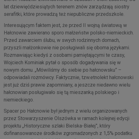
lat dziewięćdziesiątych terenem znów zarządzają siostry
serafitki, które prowadzą też niepubliczne przedszkole.
Interesującym faktem jest, że przed II wojną światową w
Hałcnowie zawierano sporo małżeństw polsko-niemieckich.
Przed zawarciem ślubu, w swych rodzinnych domach,
przyszli małżonkowie nie posługiwali się oboma językami.
Rozmawiając kiedyś z osobami pamiętającymi te czasy,
Wojciech Kominiak pytał o sposób dogadywania się w
nowym domu. „Mówiliśmy do siebie po hałcnowsku” –
odpowiadali rozmówcy. Faktycznie, tzw.etnolekt hałcnowski
jest już dziś prawie zapomniany, a jeszcze niedawno wielu
hałcnowian posługiwało się tą mieszanką polskiego i
niemieckiego.
Spacer po Hałcnowie był jednym z wielu organizowanych
przez Stowarzyszenie Olszówka w ramach kolejnej edycji
projektu „Historyczne szlaki Bielska-Białej”, który
dofinansowanoze środków zgromadzonych z 1,5% podatku