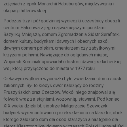
zdjęciach z epok Monarchii Habsburgów, międzywojnia i
okupacji hitlerowskiej.
Podczas trzy i pół godzinnej wycieczki uczestnicy obeszli
centrum Hałcnowa z jego najważniejszymi punktami:
Bazyliką Mniejszą, domem Zgromadzenia Sióstr Serafitek,
domem kultury, budynkami dawnych i obecnych szkół,
dawnym domem polskim, cmentarzem czy zabytkowymi
krzyżami polnymi. Nawiązując do oglądanych miejsc,
Wojciech Kominiak opowiadał o historii dawnej szlacheckiej
wsi, którą przyłączono do miasta w 1977 roku.
Ciekawym wątkiem wycieczki było zwiedzanie domu sióstr
zakonnych. Był to kiedyś dwór należący do rodziny
Pruszyńskich oraz Czeczów. Wokół niego znajdował się
folwark wraz ze stajniami, wozownią, stawami. Pod koniec
XIX wieku dzięki bł. siostrze Małgorzacie Szewczyk
budynek wyremontowano i przekształcono na klasztor, obok
którego założono dom dla osób starszych a następnie dla
sierot. Klasztor zlikwidowano w czasach Polski Ludowej. Od