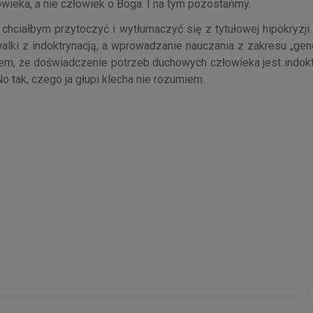
wieka, a nie człowiek o Boga. I na tym pozostańmy.
y chciałbym przytoczyć i wytłumaczyć się z tytułowej hipokryzji
walki z indoktrynacją, a wprowadzanie nauczania z zakresu „ge
em, że doświadczenie potrzeb duchowych człowieka jest indoktr
 tak, czego ja głupi klecha nie rozumiem.