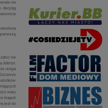
 wcale nie
m decyzję
ianowicie
katecheza
a pierwszą
 zabić nie
ię dobrze.
że religia
. Szczerze
atolików.
 mających
czyć wiary
 w krajach
na jest do