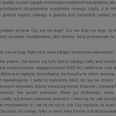
o opadły, niczym zapędy rewolucyjne niektórych kandydatów, ale
erturbacjach otrzymaliśmy wizytówkę nowego rządu, a w ni
 granica między odwagą a głupotą jest niezwykle cienka), m
ywałem pytania: Czy się nie boję? Czy nie boję się tego, że 
odzin zostanie zredukowana, albo terminy lekcji przesunięte n
le się nie boję. Mam na to dwie biblijno-społeczne odpowiedzi.
zdanie: „Nie bójcie się tych, którzy zabijają ciało, lecz duszy
ma swoje korzenie sięgające ponad 2000 lat i nadal trwa i ma s
Biblia jest najlepiej sprzedającą się książką na całym świecie, 
 najważniejsze. I nadal to będziemy robić, nic się nie zmieni
ych obywateli, którzy wieszczą koniec Kościoła i zaoranie k
edzieć: Nie jesteś pierwszy. Wielu już próbowało, wielu
 udało, a ja śmiem odważnie twierdzić: I wam się nie uda znisz
t młodzianków to i tak na nic się to zda. Czy myślicie, że wiara
 Owszem, że istnieje, tylko w nieco innej formie, a ta dostosowa