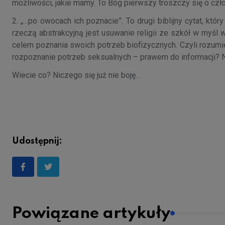
możliwości, jakie mamy. To Bóg pierwszy troszczy się o czło
2. „…po owocach ich poznacie”. To drugi biblijny cytat, któr
rzeczą abstrakcyjną jest usuwanie religii ze szkół w myśl 
celem poznania swoich potrzeb biofizycznych. Czyli rozumi
rozpoznanie potrzeb seksualnych – prawem do informacji? No
Wiecie co? Niczego się już nie boję…
Udostępnij:
Powiązane artykuły