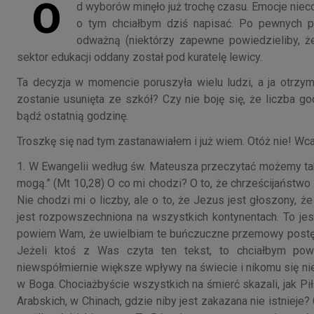
O
d wyborów minęło już trochę czasu. Emocje niec
o tym chciałbym dziś napisać. Po pewnych p
odważną (niektórzy zapewne powiedzieliby, że
sektor edukacji oddany został pod kuratelę lewicy.
Ta decyzja w momencie poruszyła wielu ludzi, a ja otrzym
zostanie usunięta ze szkół? Czy nie boję się, że liczba g
bądź ostatnią godzinę.
Troszkę się nad tym zastanawiałem i już wiem. Otóż nie! Wca
1. W Ewangelii według św. Mateusza przeczytać możemy takie 
mogą.” (Mt 10,28) O co mi chodzi? O to, że chrześcijaństwo 
Nie chodzi mi o liczby, ale o to, że Jezus jest głoszony, że 
jest rozpowszechniona na wszystkich kontynentach. To jest
powiem Wam, że uwielbiam te buńczuczne przemowy postępow
Jeżeli ktoś z Was czyta ten tekst, to chciałbym powi
niewspółmiernie większe wpływy na świecie i nikomu się nie
w Boga. Chociażbyście wszystkich na śmierć skazali, jak Piła
Arabskich, w Chinach, gdzie niby jest zakazana nie istnieje?