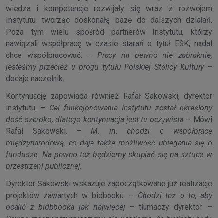
wiedza i kompetencje rozwijały się wraz z rozwojem
Instytutu, tworząc doskonałą bazę do dalszych działań.
Poza tym wielu spośród partnerów Instytutu, którzy
nawiązali współpracę w czasie starań o tytuł ESK, nadal
chce współpracować. –
Pracy na pewno nie zabraknie,
jesteśmy przecież u progu tytułu Polskiej Stolicy Kultury
–
dodaje naczelnik.
Kontynuację zapowiada również Rafał Sakowski, dyrektor
instytutu. –
Cel funkcjonowania Instytutu został określony
dość szeroko, dlatego kontynuacja jest tu oczywista
– Mówi
Rafał Sakowski. –
M. in. chodzi o współpracę
międzynarodową, co daje także możliwość ubiegania się o
fundusze. Na pewno też będziemy skupiać się na sztuce w
przestrzeni publicznej.
Dyrektor Sakowski wskazuje zapoczątkowane już realizacje
projektów zawartych w bidbooku. –
Chodzi też o to, aby
ocalić z bidbbooka jak najwięcej
– tłumaczy dyrektor. –