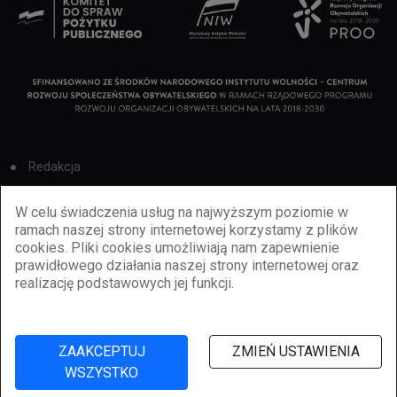
Redakcja
Cookies
W celu świadczenia usług na najwyższym poziomie w
ramach naszej strony internetowej korzystamy z plików
Reklama
cookies. Pliki cookies umożliwiają nam zapewnienie
prawidłowego działania naszej strony internetowej oraz
BBiletomania
realizację podstawowych jej funkcji.
Polityka prywatności
ZAAKCEPTUJ
ZMIEŃ USTAWIENIA
WSZYSTKO