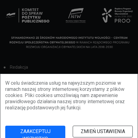
Redakcja
Cookies
W celu świadczenia usług na najwyższym poziomie w
ramach naszej strony internetowej korzystamy z plików
Reklama
cookies. Pliki cookies umożliwiają nam zapewnienie
prawidłowego działania naszej strony internetowej oraz
BBiletomania
realizację podstawowych jej funkcji.
Polityka prywatności
ZAAKCEPTUJ
ZMIEŃ USTAWIENIA