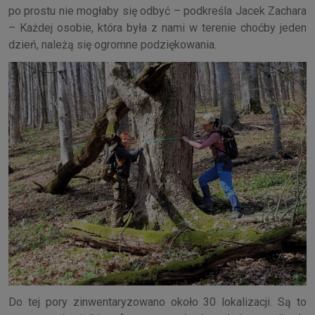
po prostu nie mogłaby się odbyć – podkreśla Jacek Zachara
– Każdej osobie, która była z nami w terenie choćby jeden
dzień, należą się ogromne podziękowania.
Do tej pory zinwentaryzowano około 30 lokalizacji. Są to