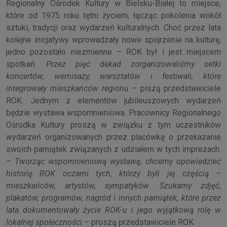
Regionalny Ośrodek Kultury w Bielsku-Białej to miejsce,
które od 1975 roku tętni życiem, łącząc pokolenia wokół
sztuki, tradycji oraz wydarzeń kulturalnych. Choć przez lata
kolejne inicjatywy wprowadzały nowe spojrzenie na kulturę,
jedno pozostało niezmienne – ROK był i jest miejscem
spotkań.
Przez pięć dekad zorganizowaliśmy setki
koncertów, wernisaży, warsztatów i festiwali, które
integrowały mieszkańców regionu –
piszą przedstawiciele
ROK. Jednym z elementów jubileuszowych wydarzeń
będzie wystawa wspomnieniowa. Pracownicy Regionalnego
Ośrodka Kultury proszą w związku z tym uczestników
wydarzeń organizowanych przez placówkę o przekazanie
swoich pamiątek związanych z udziałem w tych imprezach.
– Tworząc wspomnieniową wystawę, chcemy opowiedzieć
historię ROK oczami tych, którzy byli jej częścią –
mieszkańców, artystów, sympatyków. Szukamy zdjęć,
plakatów, programów, nagród i innych pamiątek, które przez
lata dokumentowały życie ROK-u i jego wyjątkową rolę w
lokalnej społeczności
– proszą przedstawiciele ROK.