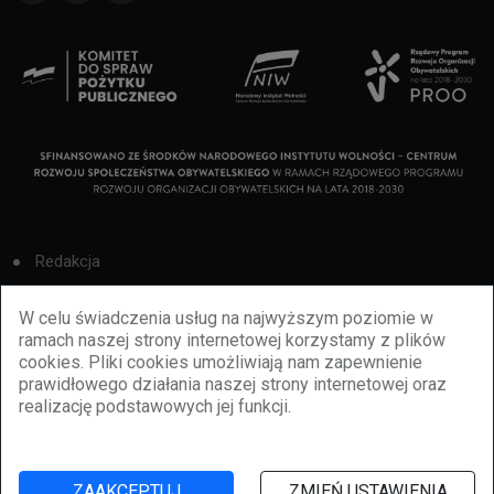
Redakcja
Cookies
W celu świadczenia usług na najwyższym poziomie w
ramach naszej strony internetowej korzystamy z plików
Reklama
cookies. Pliki cookies umożliwiają nam zapewnienie
prawidłowego działania naszej strony internetowej oraz
BBiletomania
realizację podstawowych jej funkcji.
Polityka prywatności
ZAAKCEPTUJ
ZMIEŃ USTAWIENIA