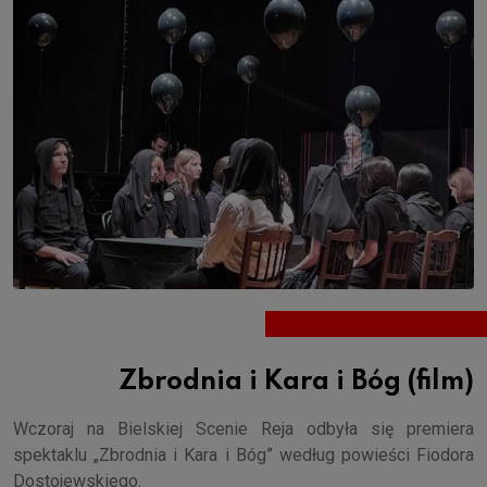
Zbrodnia i Kara i Bóg (film)
Wczoraj na Bielskiej Scenie Reja odbyła się premiera
spektaklu „Zbrodnia i Kara i Bóg” według powieści Fiodora
Dostojewskiego.