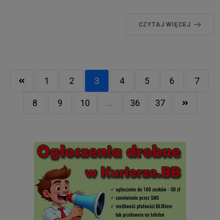
CZYTAJ WIĘCEJ
1
2
3
4
5
6
7
8
9
10
...
36
37