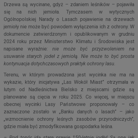
Drzewa są wycinane, gdyż – zdaniem leśników – pojawiła
się na nich jemioła. Tymczasem w wytycznych
Ogólnopolskiej Narady o Lasach pojawienie na drzewach
jemioły nie może być powodem wyłączenia ich z ochrony. W
dokumencie zatwierdzonym i opublikowanym w grudniu
2024 roku przez Ministerstwo Klimatu i Środowiska jest
napisane wyraźnie:
nie może być przyzwoleniem na
usuwanie starych jodeł z jemiołą. Nie może to być prosta
kontynuacja dotychczasowych praktyk ochrony lasu.
Terenu, w którym prowadzona jest wycinka nie ma na
wykazie, który inicjatywa „Las Wokół Miast” otrzymała w
lutym od Nadleśnictwa Bielsko z miejscami gdzie są
planowane są cięcia w roku 2025. Co więcej, w miejscu
obecnej wycinki Lasy Państwowe proponowały – co
zaznaczone zostało w „Banku danych o lasach” – jako
„wzmocnienie ochrony leśnych zasobów przyrodniczych”,
gdzie miała być zmodyfikowana gospodarka leśna.
– Pod topór idą stare prawie 150-letnie jodły! Są one jak