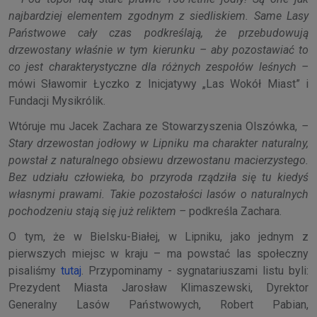
najbardziej elementem zgodnym z siedliskiem. Same Lasy
Państwowe cały czas podkreślają, że przebudowują
drzewostany właśnie w tym kierunku – aby pozostawiać to
co jest charakterystyczne dla różnych zespołów leśnych –
mówi Sławomir Łyczko z Inicjatywy „Las Wokół Miast” i
Fundacji Mysikrólik.
Wtóruje mu Jacek Zachara ze Stowarzyszenia Olszówka,
–
Stary drzewostan jodłowy w Lipniku ma charakter naturalny,
powstał z naturalnego obsiewu drzewostanu macierzystego.
Bez udziału człowieka, bo przyroda rządziła się tu kiedyś
własnymi prawami. Takie pozostałości lasów o naturalnych
pochodzeniu stają się już reliktem –
podkreśla Zachara.
O tym, że w Bielsku-Białej, w Lipniku, jako jednym z
pierwszych miejsc w kraju – ma powstać las społeczny
pisaliśmy
tutaj
. Przypominamy - sygnatariuszami listu byli:
Prezydent Miasta Jarosław Klimaszewski, Dyrektor
Generalny Lasów Państwowych, Robert Pabian,