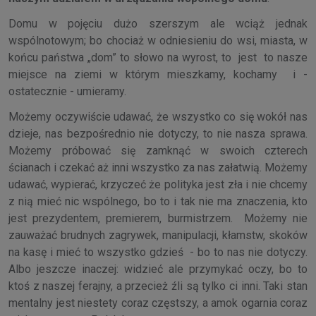
Domu w pojęciu dużo szerszym ale wciąż jednak
wspólnotowym; bo chociaż w odniesieniu do wsi, miasta, w
końcu państwa „dom” to słowo na wyrost, to jest to nasze
miejsce na ziemi w którym mieszkamy, kochamy i -
ostatecznie - umieramy.
Możemy oczywiście udawać, że wszystko co się wokół nas
dzieje, nas bezpośrednio nie dotyczy, to nie nasza sprawa.
Możemy próbować się zamknąć w swoich czterech
ścianach i czekać aż inni wszystko za nas załatwią. Możemy
udawać, wypierać, krzyczeć że polityka jest zła i nie chcemy
z nią mieć nic wspólnego, bo to i tak nie ma znaczenia, kto
jest prezydentem, premierem, burmistrzem. Możemy nie
zauważać brudnych zagrywek, manipulacji, kłamstw, skoków
na kasę i mieć to wszystko gdzieś - bo to nas nie dotyczy.
Albo jeszcze inaczej: widzieć ale przymykać oczy, bo to
ktoś z naszej ferajny, a przecież źli są tylko ci inni. Taki stan
mentalny jest niestety coraz częstszy, a amok ogarnia coraz