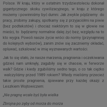
Polsce. W kraju, który w ostatnim trzydziestoleciu dokonał
gigantycznego skoku cywilizacyjnego, w kraju z którego
możemy i powinniśmy być dumni. Jak zwykle pójdziemy do
pracy, zrobimy zakupy, spotkamy się z przyjaciółmi na piwie
(bez podtekstów) i chociaż niektórym to się w głowie nie
mieści, to będziemy normalnie dalej żyć bez, względu na to
kto wygra. Powoli nasze życie wróci do normy (przynajmniej
do kolejnych wyborów), zanim znów się zaczniemy okładać,
opluwać, szkalować w imię wyznawanych wartości.
Jak to się stało, że nasze marzenia, pragnienia i oczekiwania
gdzieś nam umknęły, zagubiły się w chaosie, w ferworze
walk? Gdzie i kiedy zgubiliśmy sedno tego, o co tak ciężko
walczyliśmy przed 1989 rokiem? Wtedy mieliśmy przecież
takie proste pragnienia, śpiewane przy każdej okazji z
Leszkiem Wojtowiczem:
„
Nie pragnę wcale byś była wielka
Zbrojna po zęby od morza do morza