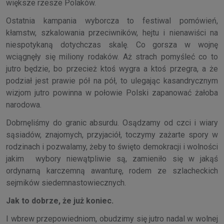
większe rzesze Polaków.
Ostatnia kampania wyborcza to festiwal pomówień,
kłamstw, szkalowania przeciwników, hejtu i nienawiści na
niespotykaną dotychczas skalę. Co gorsza w wojnę
wciągnęły się miliony rodaków. Aż strach pomyśleć co to
jutro będzie, bo przecież ktoś wygra a ktoś przegra, a że
podział jest prawie pół na pół, to ulegając kasandrycznym
wizjom jutro powinna w połowie Polski zapanować żałoba
narodowa.
Dobrnęliśmy do granic absurdu. Osądzamy od czci i wiary
sąsiadów, znajomych, przyjaciół, toczymy zażarte spory w
rodzinach i pozwalamy, żeby to święto demokracji i wolności
jakim wybory niewątpliwie są, zamieniło się w jakąś
ordynarną karczemną awanturę, rodem ze szlacheckich
sejmików siedemnastowiecznych.
Jak to dobrze, że już koniec.
I wbrew przepowiedniom, obudzimy się jutro nadal w wolnej