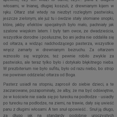
włosami, w lnianej, długiej koszuli, z drewnianym kijem w
ręku. Ołtarz stał wtedy na niezbyt rozległym pastwisku,
jeszcze zielonym, ale już tu i ówdzie stały słomiane snopki,
które, jakby efektów specjalnych było mało, pachniały jak
szalone wiejskim latem. I były tam owce, ze dwadzieścia,
wszystkie dorodne i posłuszne, bo ani jedna nie oddaliła się
od ołtarza, a widząc nadchodzącego pasterza, wszystkie
wręcz zamarły w drewnianym bezruchu. Za ołtarzem
wznosiło się wzgórze, też pewnie robiło zwykle za
pastwisko, ale teraz tylko było i dotykało błękitnego nieba.
W prezbiterium nie było sufitu, było od razu niebo, bo strop
nie powinien oddzielać ołtarza od Boga.
Pasterz usiadł na stopniu, zaprosił do siebie dzieci, a te
zaczarowane, pozapominały, że alby, że ma być odświętnie,
że w kościele nie siada się po turecku na podłodze - usiadły
po turecku na podłodze, na ziemi, na trawie, dały się uwieść
panu z długimi włosami. A ten snuł opowieść… Snuł ją długo,
za długo jak na standardy podobnie uroczystych