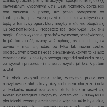
czarne, grzeszne plamy na uszytym specjalnie na tę okazję
bawełnianym, wypchanym watą, wężu rozmiarów dojrzałego
boa dusiciela, a potem, tuż przed podejściem do
konfesjonału, spalą węża przed kościołem i wpatrywać się
będą w ten żywy ogień, który mógłby właściwie obejść się
już bez konfesjonału. Proboszcz spali tego węża… Jak jakiś
magik… Samo wyznanie grzechów wyuczone, przećwiczone,
to już formalność, czarny wąż spłonął, reszta uda się na
pewno – musi się udać, bo tylko tak można zostać
obdarowanym przez księdza pierścieniem, którym to ksiądz
ceremonialnie i z należytą powagą nagrodzi maluszka za to,
że wyznał i przeprosił i ma serce czyste jak łza. A potem
uczta!
Tuż obok zakrystii mała salka, wszystko przez nas
naszykowane, stół nakryty białym obrusem, słodycze i soki
z Tymbarku, niemal identyczne jak te, którymi raczył się
tamten syn utracjusz. Chłopcy byli oczarowani! Z dumą nosili
pierścionki, zwane pierścieniami, a więc nie takie byle jakie,
nie na palcach, tylko na sercach i na umysłach, a potem przy