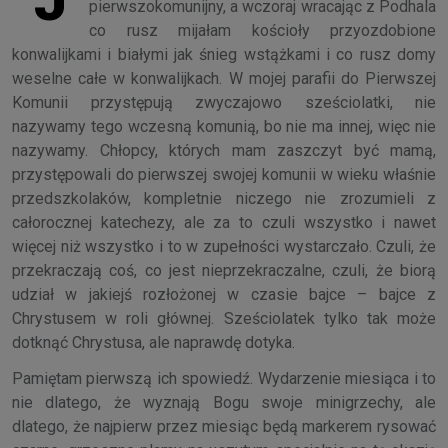
pierwszokomunijny, a wczoraj wracając z Podhala
co rusz mijałam kościoły przyozdobione
konwalijkami i białymi jak śnieg wstążkami i co rusz domy
weselne całe w konwalijkach. W mojej parafii do Pierwszej
Komunii przystępują zwyczajowo sześciolatki, nie
nazywamy tego wczesną komunią, bo nie ma innej, więc nie
nazywamy. Chłopcy, których mam zaszczyt być mamą,
przystępowali do pierwszej swojej komunii w wieku właśnie
przedszkolaków, kompletnie niczego nie zrozumieli z
całorocznej katechezy, ale za to czuli wszystko i nawet
więcej niż wszystko i to w zupełności wystarczało. Czuli, że
przekraczają coś, co jest nieprzekraczalne, czuli, że biorą
udział w jakiejś rozłożonej w czasie bajce – bajce z
Chrystusem w roli głównej. Sześciolatek tylko tak może
dotknąć Chrystusa, ale naprawdę dotyka.
Pamiętam pierwszą ich spowiedź. Wydarzenie miesiąca i to
nie dlatego, że wyznają Bogu swoje minigrzechy, ale
dlatego, że najpierw przez miesiąc będą markerem rysować