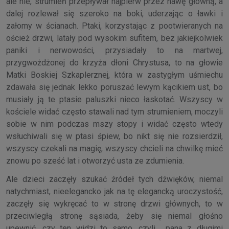
ale nie, strumień przepływał najpierw przez nawę główną, a
dalej rozlewał się szeroko na boki, uderzając o ławki i
załomy w ścianach. Ptaki, korzystając z pootwieranych na
oścież drzwi, latały pod wysokim sufitem, bez jakiejkolwiek
paniki i nerwowości, przysiadały to na martwej,
przygwożdżonej do krzyża dłoni Chrystusa, to na głowie
Matki Boskiej Szkaplerznej, która w zastygłym uśmiechu
zdawała się jednak lekko poruszać lewym kącikiem ust, bo
musiały ją te ptasie paluszki nieco łaskotać. Wszyscy w
kościele widać często stawali nad tym strumieniem, moczyli
sobie w nim podczas mszy stopy i widać często wtedy
wsłuchiwali się w ptasi śpiew, bo nikt się nie rozsierdził,
wszyscy czekali na magię, wszyscy chcieli na chwilkę mieć
znowu po sześć lat i otworzyć usta ze zdumienia.
Ale dzieci zaczęły szukać źródeł tych dźwięków, niemal
natychmiast, nieelegancko jak na tę elegancką uroczystość,
zaczęły się wykręcać to w stronę drzwi głównych, to w
przeciwległą stronę sąsiada, żeby się niemal głośno
upewnić, czy ten widzi to samo, czyli… pana z długimi