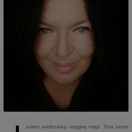
J
estem wielbicielką religijnej magii. Trwa sezon