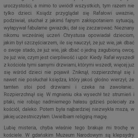
uroczystości, a mimo to uwiódł wszystkich, tym razem nie
tylko dzieci. Ksiądz przyglądał się Rafałowi uważnie,
podziwiał, słuchał z jakimś fajnym zakłopotaniem sytuacją,
wyłapywał fabularne gwiazdki, dał się zaczarować. Nieznany
nikomu wcześniej uczeń Chrystusa opowiadał dzieciom,
jakim był szczęściarzem, ile się nauczył, że już wie, jak dbać
o swoje stado, że już wie, jak dbać o jedną zagubioną owcę,
że już wie, czym jest cierpliwość i upór. Kiedy Rafał wyszedł
z kościoła tymi samymi drzwiami, którymi wszedł, więcej już
się wśród dzieci nie pojawił. Zniknął, rozpierzchnął się i
nawet nie posłuchał księdza, który jakoś głośno wierzył, że
tamten stoi pod drzwiami i czeka na zawołanie...
Rozpierzchnął się. W mgnieniu oka wysechł też strumień i
ptaki, nie robiąc nadmiernego hałasu gdzieś poleciały za
kościół, daleko. Potem była najbardziej niezwykła msza, w
jakiej uczestniczyłam. Uwielbiam religijną magię.
Lubię misteria, chyba właśnie tego brakuje mi trochę w
kościele. W gdańskim Muzeum Narodowym są klepsydry