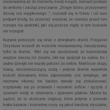
nieświadoma aż do momentu, kiedy ksiądz, zamiast podejść
do ambony i zacząć zwyczajnie: „Drogie dzieci, przeżywamy
dzisiaj coś wyjątkowego…”, rozsiadł się w fotelu i od razu
podparł brodę, bo przecież wiedział, że również przed nim
rozegra się spektakl, jaki się jeszcze nigdy w tym kościele
nie rozegrał.
Kazanie potoczyło się wraz z dźwiękami drumli. Przyjaciel
Chrystusa wszedł do kościoła niezauważony, nieusłyszany,
tylko ta drumla... Nikt się nie spodziewał, że kaznodzieja
wejdzie inaczej niż zwykle, nikt nie spojrzał za siebie, bo i
żadne dźwięki nie kazały patrzeć za siebie. Miał bose stopy,
lnianą, nieszeleszczącą szatę i jedynie drumla wypełniła
kościół dźwiękami, które zapowiadały coś świętego, ale
nieznane nikomu, nie bardzo dawały się zlokalizować,
rozpływały się po ścianach i wysokim suficie i łączyły z
szumem wody w strumieniu i śpiewem ptaków. Można by
sądzić, że to okoliczne odgłosy, które jedynie z powodu
braku kazania i kościelnej ciszy są jakoś bardziej słyszalne,