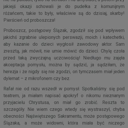
jakiejś okazji schowali je do pudełka z komunijnym
różańcem, takie to były, właściwie są do dzisiaj, skarby!
Pierścień od proboszcza!
Proboszcz, postępowy Ślązak, zgodził się pod wpływem
jakichś zgrabnie ulepionych perswazji, moich i katechetki,
aby kazanie do dzieci wygłosił zawodowy aktor. Sam
zresztą, jak mówił, nie umie mówić do dzieci. Chylę czoła
przed taką zwyczajną uczciwością! Niedługo mu zajęła
akceptacja pomysłu, można by sądzić, ja sądziłam, że
herezja i że nigdy się nie zgodzi, on tymczasem miał jeden
dylemat – z mikrofonem czy bez.
Rafał nie od razu wszedł w pomysł. Spotkaliśmy się pod
teatrem, ja miałam napisać apokryf o nikomu nieznanym
przyjacielu Chrystusa, on miał go zrobić. Reszta to
szczegóły. Nie wiem czego wtedy się wystraszył, chyba
obecności Najświętszego Sakramentu, może postępowego
Ślązaka, a może widowni, która miała być niczego