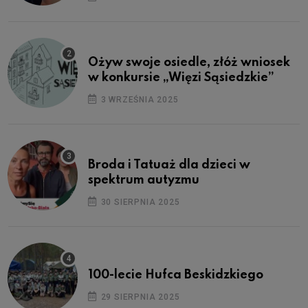
Ożyw swoje osiedle, złóż wniosek
w konkursie „Więzi Sąsiedzkie”
3 WRZEŚNIA 2025
Broda i Tatuaż dla dzieci w
spektrum autyzmu
30 SIERPNIA 2025
100-lecie Hufca Beskidzkiego
29 SIERPNIA 2025