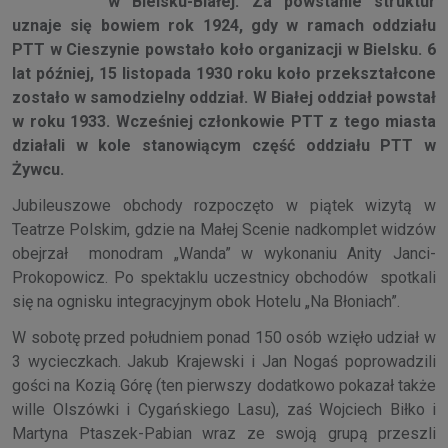
w Bielsku-Białej. Za powstanie struktur
uznaje się bowiem rok 1924, gdy w ramach oddziału
PTT w Cieszynie powstało koło organizacji w Bielsku. 6
lat później, 15 listopada 1930 roku koło przekształcone
zostało w samodzielny oddział. W Białej oddział powstał
w roku 1933. Wcześniej członkowie PTT z tego miasta
działali w kole stanowiącym część oddziału PTT w
Żywcu.
Jubileuszowe obchody rozpoczęto w piątek wizytą w
Teatrze Polskim, gdzie na Małej Scenie nadkomplet widzów
obejrzał monodram „Wanda” w wykonaniu Anity Janci-
Prokopowicz. Po spektaklu uczestnicy obchodów spotkali
się na ognisku integracyjnym obok Hotelu „Na Błoniach”.
W sobotę przed południem ponad 150 osób wzięło udział w
3 wycieczkach. Jakub Krajewski i Jan Nogaś poprowadzili
gości na Kozią Górę (ten pierwszy dodatkowo pokazał także
wille Olszówki i Cygańskiego Lasu), zaś Wojciech Biłko i
Martyna Ptaszek-Pabian wraz ze swoją grupą przeszli