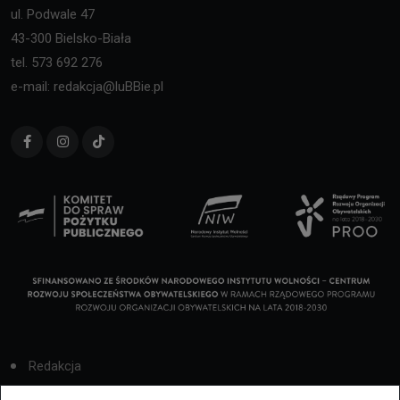
ul. Podwale 47
43-300 Bielsko-Biała
tel. 573 692 276
e-mail: redakcja@luBBie.pl
Redakcja