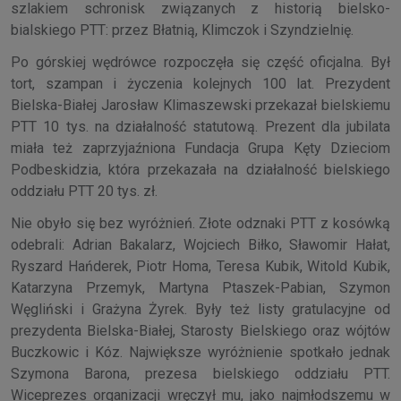
szlakiem schronisk związanych z historią bielsko-
bialskiego PTT: przez Błatnią, Klimczok i Szyndzielnię.
Po górskiej wędrówce rozpoczęła się część oficjalna. Był
tort, szampan i życzenia kolejnych 100 lat. Prezydent
Bielska-Białej Jarosław Klimaszewski przekazał bielskiemu
PTT 10 tys. na działalność statutową. Prezent dla jubilata
miała też zaprzyjaźniona Fundacja Grupa Kęty Dzieciom
Podbeskidzia, która przekazała na działalność bielskiego
oddziału PTT 20 tys. zł.
Nie obyło się bez wyróżnień. Złote odznaki PTT z kosówką
odebrali: Adrian Bakalarz, Wojciech Biłko, Sławomir Hałat,
Ryszard Hańderek, Piotr Homa, Teresa Kubik, Witold Kubik,
Katarzyna Przemyk, Martyna Ptaszek-Pabian, Szymon
Węgliński i Grażyna Żyrek. Były też listy gratulacyjne od
prezydenta Bielska-Białej, Starosty Bielskiego oraz wójtów
Buczkowic i Kóz. Największe wyróżnienie spotkało jednak
Szymona Barona, prezesa bielskiego oddziału PTT.
Wiceprezes organizacji wręczył mu, jako najmłodszemu w