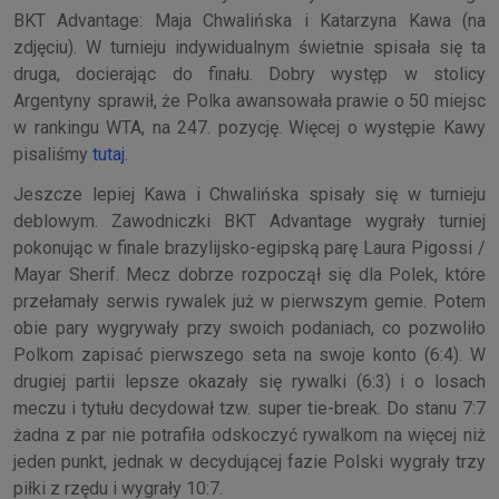
BKT Advantage: Maja Chwalińska i Katarzyna Kawa (na
zdjęciu). W turnieju indywidualnym świetnie spisała się ta
druga, docierając do finału. Dobry występ w stolicy
Argentyny sprawił, że Polka awansowała prawie o 50 miejsc
w rankingu WTA, na 247. pozycję. Więcej o występie Kawy
pisaliśmy
tutaj
.
Jeszcze lepiej Kawa i Chwalińska spisały się w turnieju
deblowym. Zawodniczki BKT Advantage wygrały turniej
pokonując w finale brazylijsko-egipską parę Laura Pigossi /
Mayar Sherif. Mecz dobrze rozpoczął się dla Polek, które
przełamały serwis rywalek już w pierwszym gemie. Potem
obie pary wygrywały przy swoich podaniach, co pozwoliło
Polkom zapisać pierwszego seta na swoje konto (6:4). W
drugiej partii lepsze okazały się rywalki (6:3) i o losach
meczu i tytułu decydował tzw. super tie-break. Do stanu 7:7
żadna z par nie potrafiła odskoczyć rywalkom na więcej niż
jeden punkt, jednak w decydującej fazie Polski wygrały trzy
piłki z rzędu i wygrały 10:7.