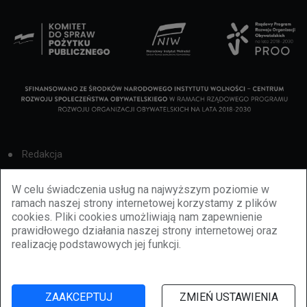
Redakcja
Cookies
W celu świadczenia usług na najwyższym poziomie w
ramach naszej strony internetowej korzystamy z plików
Reklama
cookies. Pliki cookies umożliwiają nam zapewnienie
prawidłowego działania naszej strony internetowej oraz
BBiletomania
realizację podstawowych jej funkcji.
Polityka prywatności
ZAAKCEPTUJ
ZMIEŃ USTAWIENIA