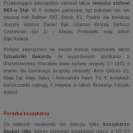
Przekonujące zwycięstwo odnieśli także
tenisiści stołowi
BKS-u Stal
. W 9. kolejce pierwszej ligi pokonali oni we
własnej hali Rubber SKT Sanok 8:2. Punkty dla bielskiej
drużyny zdobyli: Daniel Bąk, Szymon Kolasa, Bartosz
Czerwiński (po 2) i Maciej Podsiadło oraz debel
Bąk/Kolasa.
Kolejne zwycięstwo na swoim koncie zanotowały także
futsalistki Rekordu
. W wyjazdowym spotkaniu z
Wierzbowianką Wierzbno biało-zielone wygrały 5:1 (4:0), a
bramki dla bielskiego zespołu strzelały: Anna Chóras (2),
Maja Fal, Maja Rębiś i Aleksandra Kaim. Po 9. kolejkach
bielszczanki zajmują 2 miejsce w tabeli Ekstraligi Futsalu
Kobiet.
Porażka koszykarzy
Do udanych weekendu nie zaliczą tylko
koszykarze
Basket Hills
, którzy przegrali wyjazdowy mecz z KS 27