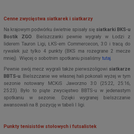
Cenne zwycięstwa siatkarek i siatkarzy
Na krajowym podwórku świetnie spisały się
siatkarki BKS-u
Bostik ZGO
. Bielszczanki pewnie wygrały w Łodzi z
liderem Tauron Ligi, ŁKS-em Commercecon, 3:0 i tracą do
rywalek już tylko 4 punkty (BKS ma rozegrane 2 mecze
mniej). Więcej o sobotnim spotkaniu pisaliśmy
tutaj
.
Pewnie swój mecz wygrali także pierwszoligowi
siatkarze
BBTS-u
. Bielszczanie we własnej hali pokonali wyżej w tym
sezonie notowany MCKiS Jaworzno 3:0 (25:22, 25:16,
25:23). Było to piąte zwycięstwo BBTS-u w jedenastym
spotkaniu w sezonie. Dzięki wygranej bielszczanie
awansowali na 8. pozycję w tabeli I ligi.
Punkty tenisistów stołowych i futsalistek