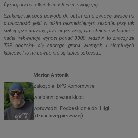
fryzurą niż na piłkarskich kibicach swoją grą.
Szukając jakiegoś powodu do optymizmu zwrócę uwagę na
publiczność: jeśli w takim beznadziejnym sezonie, przy tak
słabej grze drużyny, przy organizacyjnym chaosie w klubie –
nadal frekwencja wynosi ponad 3000 widzów, to znaczy że
TSP doczekał się sporego grona wiernych i cierpliwych
kibiców. I to na pewno nie są kibice sukcesu…
Marian Antonik
założyciel DKS Komorowice,
wieloletni prezes klubu,
wprowadził Podbeskidzie do II ligi
(dzisiejszej pierwszej)