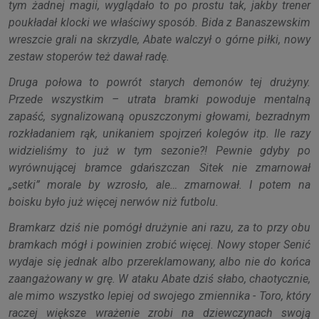
tym żadnej magii, wyglądało to po prostu tak, jakby trener
poukładał klocki we właściwy sposób. Bida z Banaszewskim
wreszcie grali na skrzydle, Abate walczył o górne piłki, nowy
zestaw stoperów też dawał radę.
Druga połowa to powrót starych demonów tej drużyny.
Przede wszystkim – utrata bramki powoduje mentalną
zapaść, sygnalizowaną opuszczonymi głowami, bezradnym
rozkładaniem rąk, unikaniem spojrzeń kolegów itp. Ile razy
widzieliśmy to już w tym sezonie?! Pewnie gdyby po
wyrównującej bramce gdańszczan Sitek nie zmarnował
„setki” morale by wzrosło, ale… zmarnował. I potem na
boisku było już więcej nerwów niż futbolu.
Bramkarz dziś nie pomógł drużynie ani razu, za to przy obu
bramkach mógł i powinien zrobić więcej. Nowy stoper Senić
wydaje się jednak albo przereklamowany, albo nie do końca
zaangażowany w grę. W ataku Abate dziś słabo, chaotycznie,
ale mimo wszystko lepiej od swojego zmiennika - Toro, który
raczej większe wrażenie zrobi na dziewczynach swoją