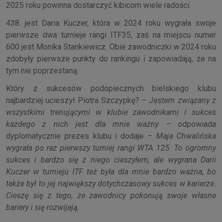
2025 roku powinna dostarczyć kibicom wiele radości.
438. jest Daria Kuczer, która w 2024 roku wygrała swoje
pierwsze dwa turnieje rangi ITF35, zaś na miejscu numer
600 jest Monika Stankiewicz. Obie zawodniczki w 2024 roku
zdobyły pierwsze punkty do rankingu i zapowiadają, że na
tym nie poprzestaną.
Który z sukcesów podopiecznych bielskiego klubu
najbardziej ucieszył Piotra Szczypkę?
– Jestem związany z
wszystkimi trenującymi w klubie zawodnikami i sukces
każdego z nich jest dla mnie ważny –
odpowiada
dyplomatycznie prezes klubu i dodaje
– Maja Chwalińska
wygrała po raz pierwszy turniej rangi WTA 125. To ogromny
sukces i bardzo się z niego cieszyłem, ale wygrana Darii
Kuczer w turnieju ITF też była dla mnie bardzo ważna, bo
także był to jej największy dotychczasowy sukces w karierze.
Cieszę się z tego, że zawodnicy pokonują swoje własne
bariery i się rozwijają.