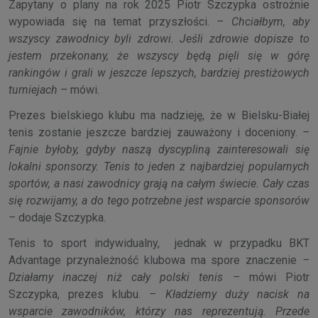
Zapytany o plany na rok 2025 Piotr Szczypka ostrożnie
wypowiada się na temat przyszłości.
– Chciałbym, aby
wszyscy zawodnicy byli zdrowi. Jeśli zdrowie dopisze to
jestem przekonany, że wszyscy będą pięli się w górę
rankingów i grali w jeszcze lepszych, bardziej prestiżowych
turniejach –
mówi.
Prezes bielskiego klubu ma nadzieję, że w Bielsku-Białej
tenis zostanie jeszcze bardziej zauważony i doceniony.
–
Fajnie byłoby, gdyby naszą dyscypliną zainteresowali się
lokalni sponsorzy. Tenis to jeden z najbardziej popularnych
sportów, a nasi zawodnicy grają na całym świecie. Cały czas
się rozwijamy, a do tego potrzebne jest wsparcie sponsorów
–
dodaje Szczypka.
Tenis to sport indywidualny, jednak w przypadku BKT
Advantage przynależność klubowa ma spore znaczenie
–
Działamy inaczej niż cały polski tenis –
mówi Piotr
Szczypka, prezes klubu.
– Kładziemy duży nacisk na
wsparcie zawodników, którzy nas reprezentują. Przede