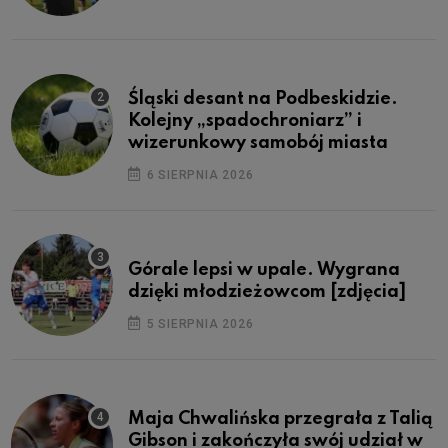
Śląski desant na Podbeskidzie.
Kolejny „spadochroniarz” i
wizerunkowy samobój miasta
6 SIERPNIA 2026
Górale lepsi w upale. Wygrana
dzięki młodzieżowcom [zdjęcia]
5 SIERPNIA 2026
Maja Chwalińska przegrała z Talią
Gibson i zakończyła swój udział w