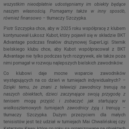
wszystkim nieodpłatnie udostępniamy im obiekty będące
naszym własnością. Pomagamy także w inny sposób,
również finansowo –
tłumaczy Szczypka.
Piotr Szczypka chce, aby w 2025 roku współpracę z klubem
kontynuował Łukosz Kubot, który pojawił się w składzie BKT
Advantage podczas finałów drużynowej SuperLigi. Sternik
bielskiego klubu chce, aby Kubot współpracował z BKT
Advantage nie tylko podczas tych rozgrywek, ale także poza
nimi pomagał w rozwoju najlepszych bielskich zawodników.
Co klubowi daje mocne wsparcie zawodników
występujących na co dzień w turniejach indywidualnych?
–
Dzięki temu, że znani z telewizji zawodnicy trenują na
naszych obiektach, dzieci zaczynające swoją przygodę z
tenisem mogą przyjść i zobaczyć jak startujący w
wielkoszlemowych turniejach zawodnicy żyją i trenują –
tłumaczy Szczypka. Dużym przeżyciem dla małych
tenisistów jest też udział w turniejach Mai Chwalińskiej czy
Katarzyny Kawy, które co roku są organizowane na obiektach