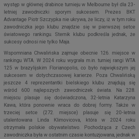
występ w głównej drabince turnieju w Melbourne był dla 23-
letniej zawodniczki sporym sukcesem. Prezes BKT
Advantage Piotr Szczypka nie ukrywa, że liczy, iż w tym roku
zawodniczka jego klubu znajdzie się w pierwszej setce
światowego rankingu. Sternik klubu podkreśla jednak, że
sukcesy odnosi nie tylko Maja.
Wspomniana Chwalińska zajmuje obecnie 126. miejsce w
rankingu WTA. W 2024 roku wygrała m.in. turniej rangi WTA
125 w brazylijskim Florianopolis, co było największym jej
sukcesem w dotychczasowej karierze. Poza Chwalińską
jeszcze 4 reprezentantki bielskiego klubu znajdują się
wśród 600 najlepszych zawodniczek świata. Na 228.
miejscu plasuje się doświadczona, 32-letnia Katarzyna
Kawa, która ponownie wraca do dobrej formy. Także w
trzeciej setce (272. miejsce) plasuje się 20-letnia
utalentowana Linda Klimovicova, która w 2024 roku
otrzymała polskie obywatelstwo. Pochodząca z Czech
zawodniczka była w ostatnim czasie kontuzjowana, jednak w