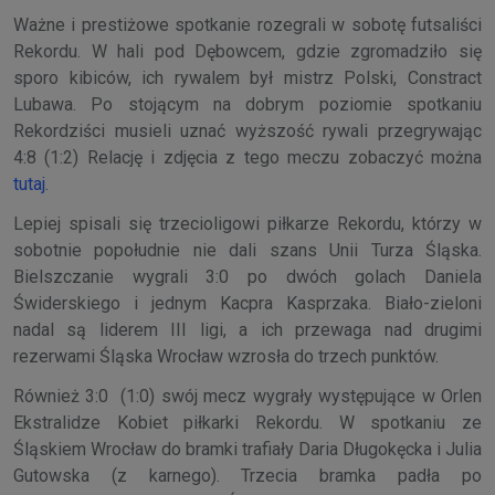
Ważne i prestiżowe spotkanie rozegrali w sobotę futsaliści
Rekordu. W hali pod Dębowcem, gdzie zgromadziło się
sporo kibiców, ich rywalem był mistrz Polski, Constract
Lubawa. Po stojącym na dobrym poziomie spotkaniu
Rekordziści musieli uznać wyższość rywali przegrywając
4:8 (1:2) Relację i zdjęcia z tego meczu zobaczyć można
tutaj
.
Lepiej spisali się trzecioligowi piłkarze Rekordu, którzy w
sobotnie popołudnie nie dali szans Unii Turza Śląska.
Bielszczanie wygrali 3:0 po dwóch golach Daniela
Świderskiego i jednym Kacpra Kasprzaka. Biało-zieloni
nadal są liderem III ligi, a ich przewaga nad drugimi
rezerwami Śląska Wrocław wzrosła do trzech punktów.
Również 3:0 (1:0) swój mecz wygrały występujące w Orlen
Ekstralidze Kobiet piłkarki Rekordu. W spotkaniu ze
Śląskiem Wrocław do bramki trafiały Daria Długokęcka i Julia
Gutowska (z karnego). Trzecia bramka padła po