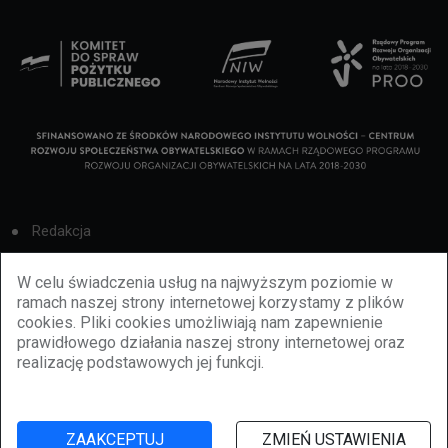
Redakcja
Cookies
W celu świadczenia usług na najwyższym poziomie w
ramach naszej strony internetowej korzystamy z plików
Reklama
cookies. Pliki cookies umożliwiają nam zapewnienie
prawidłowego działania naszej strony internetowej oraz
BBiletomania
realizację podstawowych jej funkcji.
Polityka prywatności
ZAAKCEPTUJ
ZMIEŃ USTAWIENIA