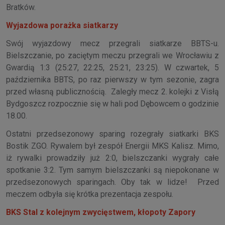
Bratków.
Wyjazdowa porażka siatkarzy
Swój wyjazdowy mecz przegrali siatkarze BBTS-u.
Bielszczanie, po zaciętym meczu przegrali we Wrocławiu z
Gwardią 1:3 (25:27, 22:25, 25:21, 23:25). W czwartek, 5
października BBTS, po raz pierwszy w tym sezonie, zagra
przed własną publicznością. Zaległy mecz 2. kolejki z Visłą
Bydgoszcz rozpocznie się w hali pod Dębowcem o godzinie
18.00.
Ostatni przedsezonowy sparing rozegrały siatkarki BKS
Bostik ZGO. Rywalem był zespół Energii MKS Kalisz. Mimo,
iż rywalki prowadziły już 2:0, bielszczanki wygrały całe
spotkanie 3:2. Tym samym bielszczanki są niepokonane w
przedsezonowych sparingach. Oby tak w lidze! Przed
meczem odbyła się krótka prezentacja zespołu.
BKS Stal z kolejnym zwycięstwem, kłopoty Zapory