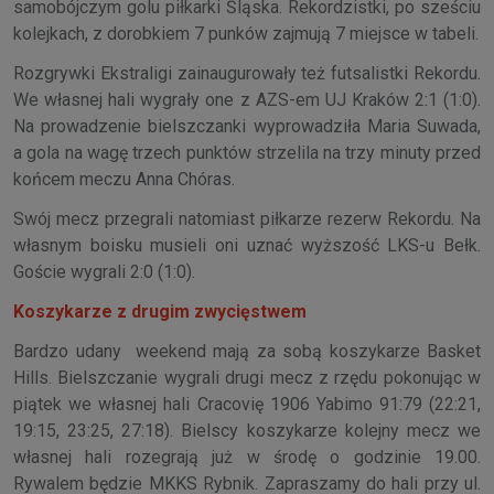
samobójczym golu piłkarki Śląska. Rekordzistki, po sześciu
kolejkach, z dorobkiem 7 punków zajmują 7 miejsce w tabeli.
Rozgrywki Ekstraligi zainaugurowały też futsalistki Rekordu.
We własnej hali wygrały one z AZS-em UJ Kraków 2:1 (1:0).
Na prowadzenie bielszczanki wyprowadziła Maria Suwada,
a gola na wagę trzech punktów strzelila na trzy minuty przed
końcem meczu Anna Chóras.
Swój mecz przegrali natomiast piłkarze rezerw Rekordu. Na
własnym boisku musieli oni uznać wyższość LKS-u Bełk.
Goście wygrali 2:0 (1:0).
Koszykarze z drugim zwycięstwem
Bardzo udany weekend mają za sobą koszykarze Basket
Hills. Bielszczanie wygrali drugi mecz z rzędu pokonując w
piątek we własnej hali Cracovię 1906 Yabimo 91:79 (22:21,
19:15, 23:25, 27:18). Bielscy koszykarze kolejny mecz we
własnej hali rozegrają już w środę o godzinie 19.00.
Rywalem będzie MKKS Rybnik. Zapraszamy do hali przy ul.