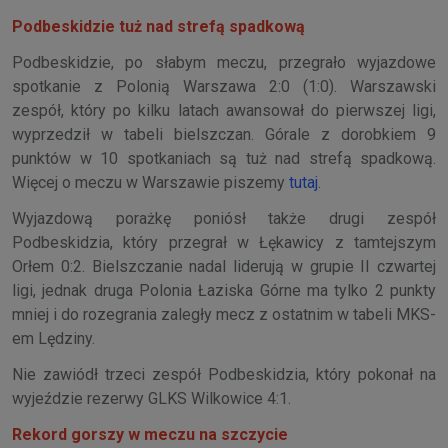
Podbeskidzie tuż nad strefą spadkową
Podbeskidzie, po słabym meczu, przegrało wyjazdowe
spotkanie z Polonią Warszawa 2:0 (1:0). Warszawski
zespół, który po kilku latach awansował do pierwszej ligi,
wyprzedził w tabeli bielszczan. Górale z dorobkiem 9
punktów w 10 spotkaniach są tuż nad strefą spadkową.
Więcej o meczu w Warszawie piszemy
tutaj
.
Wyjazdową porażkę poniósł także drugi zespół
Podbeskidzia, który przegrał w Łękawicy z tamtejszym
Orłem 0:2. Bielszczanie nadal liderują w grupie II czwartej
ligi, jednak druga Polonia Łaziska Górne ma tylko 2 punkty
mniej i do rozegrania zaległy mecz z ostatnim w tabeli MKS-
em Lędziny.
Nie zawiódł trzeci zespół Podbeskidzia, który pokonał na
wyjeździe rezerwy GLKS Wilkowice 4:1.
Rekord gorszy w meczu na szczycie