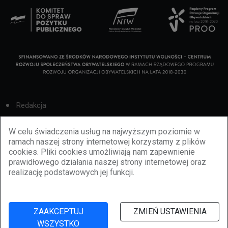
Redakcja
Cookies
W celu świadczenia usług na najwyższym poziomie w
ramach naszej strony internetowej korzystamy z plików
Reklama
cookies. Pliki cookies umożliwiają nam zapewnienie
prawidłowego działania naszej strony internetowej oraz
BBiletomania
realizację podstawowych jej funkcji.
Polityka prywatności
ZAAKCEPTUJ
ZMIEŃ USTAWIENIA
WSZYSTKO