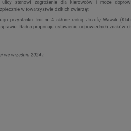
j ulicy stanowi zagrożenie dla kierowców i może doprow
ezpiecznie w towarzystwie dzikich zwierząt.
iego przystanku linii nr 4 skłonił radną Józefę Wawak (Klu
j sprawie. Radna proponuje ustawienie odpowiednich znaków d
ej we wrześniu 2024 r.