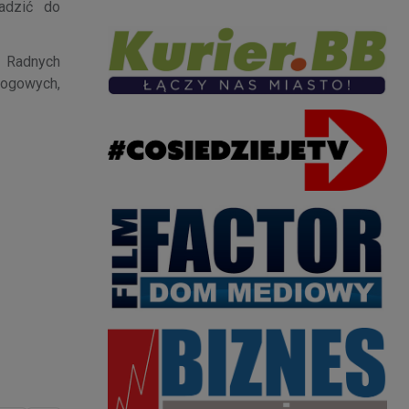
adzić do
b Radnych
rogowych,