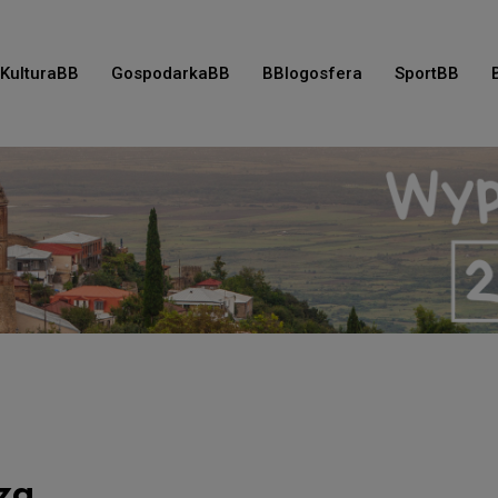
KulturaBB
GospodarkaBB
BBlogosfera
SportBB
za