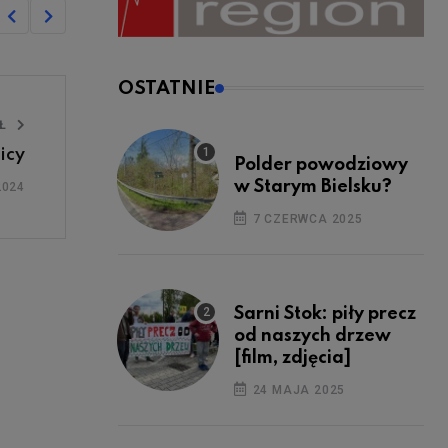
OSTATNIE
UŁ
icy
Polder powodziowy
w Starym Bielsku?
2024
7 CZERWCA 2025
Sarni Stok: piły precz
od naszych drzew
[film, zdjęcia]
24 MAJA 2025