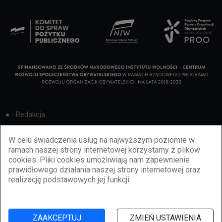
Redakcja
Cookies
W celu świadczenia usług na najwyższym poziomie w
ramach naszej strony internetowej korzystamy z plików
Reklama
cookies. Pliki cookies umożliwiają nam zapewnienie
prawidłowego działania naszej strony internetowej oraz
BBiletomania
realizację podstawowych jej funkcji.
Polityka prywatności
ZAAKCEPTUJ
ZMIEŃ USTAWIENIA