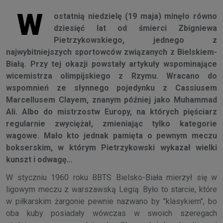
W
ostatnią niedzielę (19 maja) minęło równo
dziesięć lat od śmierci Zbigniewa
Pietrzykowskiego, jednego z
najwybitniejszych sportowców związanych z Bielskiem-
Białą. Przy tej okazji powstały artykuły wspominające
wicemistrza olimpijskiego z Rzymu. Wracano do
wspomnień ze słynnego pojedynku z Cassiusem
Marcellusem Clayem, znanym później jako Muhammad
Ali. Albo do mistrzostw Europy, na których pięściarz
regularnie zwyciężał, zmieniając tylko kategorie
wagowe. Mało kto jednak pamięta o pewnym meczu
bokserskim, w którym Pietrzykowski wykazał wielki
kunszt i odwagę…
W styczniu 1960 roku BBTS Bielsko-Biała mierzył się w
ligowym meczu z warszawską Legią. Było to starcie, które
w piłkarskim żargonie pewnie nazwano by "klasykiem", bo
oba kuby posiadały wówczas w swoich szeregach