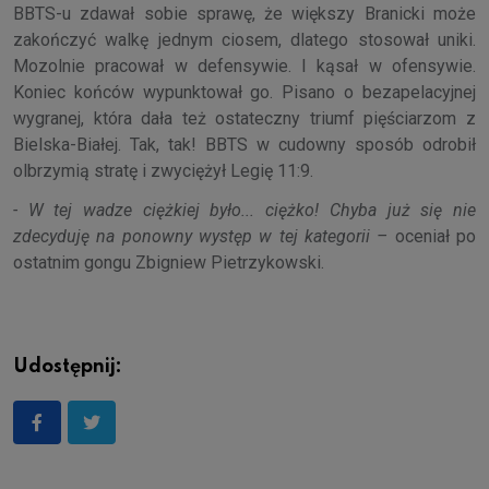
BBTS-u zdawał sobie sprawę, że większy Branicki może
zakończyć walkę jednym ciosem, dlatego stosował uniki.
Mozolnie pracował w defensywie. I kąsał w ofensywie.
Koniec końców wypunktował go. Pisano o bezapelacyjnej
wygranej, która dała też ostateczny triumf pięściarzom z
Bielska-Białej. Tak, tak! BBTS w cudowny sposób odrobił
olbrzymią stratę i zwyciężył Legię 11:9.
- W tej wadze ciężkiej było... ciężko! Chyba już się nie
zdecyduję na ponowny występ w tej kategorii –
oceniał po
ostatnim gongu Zbigniew Pietrzykowski.
Udostępnij: