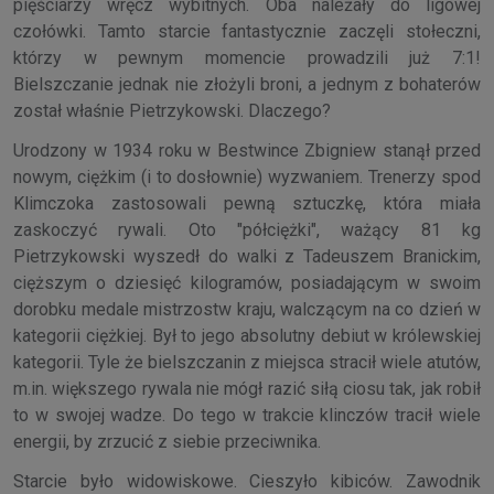
pięściarzy wręcz wybitnych. Oba należały do ligowej
czołówki. Tamto starcie fantastycznie zaczęli stołeczni,
którzy w pewnym momencie prowadzili już 7:1!
Bielszczanie jednak nie złożyli broni, a jednym z bohaterów
został właśnie Pietrzykowski. Dlaczego?
Urodzony w 1934 roku w Bestwince Zbigniew stanął przed
nowym, ciężkim (i to dosłownie) wyzwaniem. Trenerzy spod
Klimczoka zastosowali pewną sztuczkę, która miała
zaskoczyć rywali. Oto "półciężki", ważący 81 kg
Pietrzykowski wyszedł do walki z Tadeuszem Branickim,
cięższym o dziesięć kilogramów, posiadającym w swoim
dorobku medale mistrzostw kraju, walczącym na co dzień w
kategorii ciężkiej. Był to jego absolutny debiut w królewskiej
kategorii. Tyle że bielszczanin z miejsca stracił wiele atutów,
m.in. większego rywala nie mógł razić siłą ciosu tak, jak robił
to w swojej wadze. Do tego w trakcie klinczów tracił wiele
energii, by zrzucić z siebie przeciwnika.
Starcie było widowiskowe. Cieszyło kibiców. Zawodnik