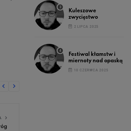
Kuleszowe
zwycięstwo
2 LIPCA 2025
Festiwal kłamstw i
miernoty nad opaską
10 CZERWCA 2025
UŁ
róg