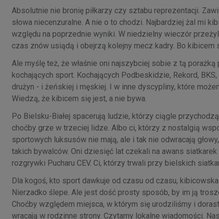
Absolutnie nie bronię piłkarzy czy sztabu reprezentacji. Zawi
słowa niecenzuralne. A nie o to chodzi. Najbardziej żal mi ki
względu na poprzednie wyniki. W niedzielny wieczór przeżyli
czas znów usiądą i obejrzą kolejny mecz kadry. Bo kibicem s
Ale myślę też, że właśnie oni najszybciej sobie z tą porażk
kochających sport. Kochających Podbeskidzie, Rekord, BKS, 
drużyn - i żeńskiej i męskiej. I w inne dyscypliny, które może
Wiedzą, że kibicem się jest, a nie bywa.
Po Bielsku-Białej spacerują ludzie, którzy ciągle przychodzą 
choćby grze w trzeciej lidze. Albo ci, którzy z nostalgią wsp
sportowych luksusów nie mają, ale i tak nie odwracają głowy
takich bywalców. Oni dziesięć lat czekali na awans siatkare
rozgrywki Pucharu CEV. Ci, którzy trwali przy bielskich siatkar
Dla kogoś, kto sport dawkuje od czasu od czasu, kibicowska
Nierzadko ślepe. Ale jest dość prosty sposób, by im ją tro
Choćby względem miejsca, w którym się urodziliśmy i dorasta
wracają w rodzinne strony. Czytamy lokalne wiadomości. Nas