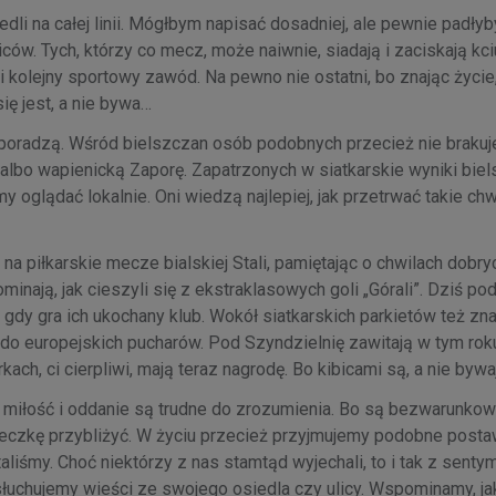
edli na całej linii. Mógłbym napisać dosadniej, ale pewnie padłyb
biców. Tych, którzy co mecz, może naiwnie, siadają i zaciskają kci
 kolejny sportowy zawód. Na pewno nie ostatni, bo znając życie,
ię jest, a nie bywa…
ą poradzą. Wśród bielszczan osób podobnych przecież nie brakuj
albo wapienicką Zaporę. Zapatrzonych w siatkarskie wyniki biel
my oglądać lokalnie. Oni wiedzą najlepiej, jak przetrwać takie chw
na piłkarskie mecze bialskiej Stali, pamiętając o chwilach dobry
ominają, jak cieszyli się z ekstraklasowych goli „Górali”. Dziś po
, gdy gra ich ukochany klub. Wokół siatkarskich parkietów też zn
k do europejskich pucharów. Pod Szyndzielnię zawitają w tym rok
kach, ci cierpliwi, mają teraz nagrodę. Bo kibicami są, a nie bywa
 miłość i oddanie są trudne do zrozumienia. Bo są bezwarunkow
szeczkę przybliżyć. W życiu przecież przyjmujemy podobne posta
liśmy. Choć niektórzy z nas stamtąd wyjechali, to i tak z sent
łuchujemy wieści ze swojego osiedla czy ulicy. Wspominamy, jak