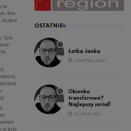
y tu
uki. Bez
 za jakiś
OSTATNIE
e. Tych
skich
Łatka Janka
ile.
2 SIERPNIA 2025
ch,
dobnych,
ajdziemy
u
Okienko
ją.
transferowe?
Najlepszy serial!
e.
23 LIPCA 2025
wy.
ymentem
 to było