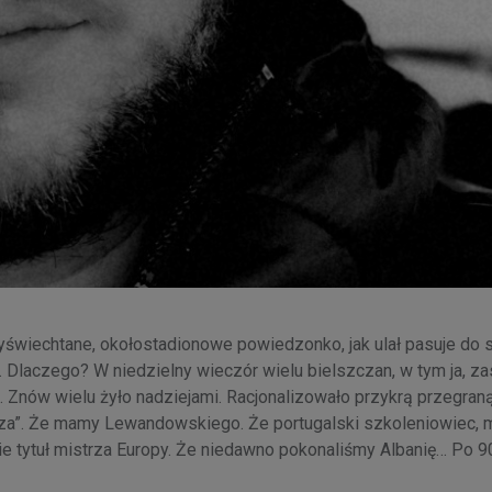
 wyświechtane, okołostadionowe powiedzonko, jak ulał pasuje do s
i. Dlaczego? W niedzielny wieczór wielu bielszczan, w tym ja, za
 Znów wielu żyło nadziejami. Racjonalizowało przykrą przegran
darza”. Że mamy Lewandowskiego. Że portugalski szkoleniowiec,
ie tytuł mistrza Europy. Że niedawno pokonaliśmy Albanię… Po 9