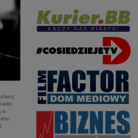
ytuacji
siadło
ą w
 mimo
0