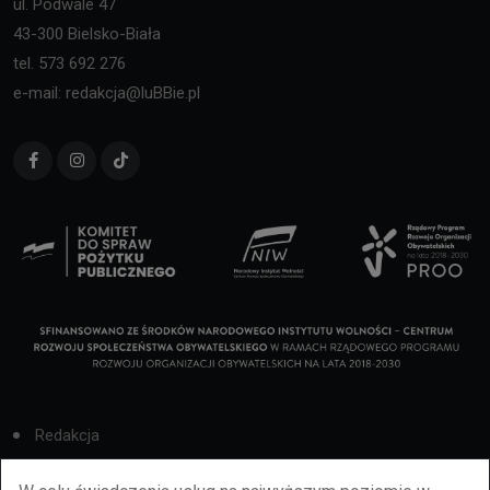
ul. Podwale 47
43-300 Bielsko-Biała
tel. 573 692 276
e-mail: redakcja@luBBie.pl
Redakcja
Cookies