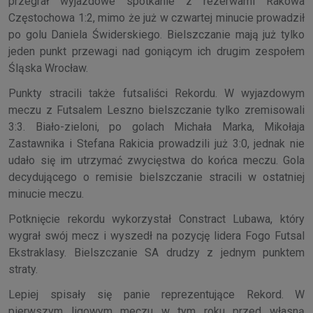
przegrał wyjazdowe spotkanie z rezerwami Rakowa
Częstochowa 1:2, mimo że już w czwartej minucie prowadził
po golu Daniela Świderskiego. Bielszczanie mają już tylko
jeden punkt przewagi nad goniącym ich drugim zespołem
Śląska Wrocław.
Punkty stracili także futsaliści Rekordu. W wyjazdowym
meczu z Futsalem Leszno bielszczanie tylko zremisowali
3:3. Biało-zieloni, po golach Michała Marka, Mikołaja
Zastawnika i Stefana Rakicia prowadzili już 3:0, jednak nie
udało się im utrzymać zwycięstwa do końca meczu. Gola
decydującego o remisie bielszczanie stracili w ostatniej
minucie meczu.
Potknięcie rekordu wykorzystał Constract Lubawa, który
wygrał swój mecz i wyszedł na pozycję lidera Fogo Futsal
Ekstraklasy. Bielszczanie SA drudzy z jednym punktem
straty.
Lepiej spisały się panie reprezentujące Rekord. W
pierwszym ligowym meczu w tym roku przed własną