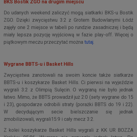
BKS Bostik ZGO na drugim miejscu
Do udanych weekend zaliczyć mogą siatkarki BKS-u Bostik
ZGO. Dzięki zwycięstwu 3:2 z Grotem Budowlanymi Łódź
zajęły one 2 miejsce w tabeli po rundzie zasadniczej i będą
miały lepsza pozycję wyjściową w fazie play-off. Więcej o
piątkowym meczu przeczytać można
tutaj
.
Wygrane BBTS-u i Basket Hills
Zwycięstwa zanotowali na swoim koncie także siatkarze
BBTS-u i koszykarze Basket Hills. Ci pierwsi na wyjeździe
wygrali 3:2 z Olimpią Sulęcin. O wygraną nie było jednak
łatwo. Mimo, że BBTS prowadził już 2:0 (sety wygrane do 15
i 23), gospodarze odrobili straty (porażki BBTS do 19 i 22).
W decydującym secie bielszczanie się jednak
zmobilizowali, wygrali15:9 i cały mecz 3:2.
Z kolei koszykarze Basket Hills wygrali z KK UR BOZZA