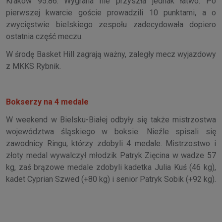
Kraków 95:86. Wygrana nie przyszła jednak łatwo. Po
pierwszej kwarcie goście prowadzili 10 punktami, a o
zwycięstwie bielskiego zespołu zadecydowała dopiero
ostatnia część meczu.
W środę Basket Hill zagrają ważny, zaległy mecz wyjazdowy
z MKKS Rybnik.
Bokserzy na 4 medale
W weekend w Bielsku-Białej odbyły się także mistrzostwa
województwa śląskiego w boksie. Nieźle spisali się
zawodnicy Ringu, którzy zdobyli 4 medale. Mistrzostwo i
złoty medal wywalczył młodzik Patryk Zięcina w wadze 57
kg, zaś brązowe medale zdobyli kadetka Julia Kuś (46 kg),
kadet Cyprian Szwed (+80 kg) i senior Patryk Sobik (+92 kg).