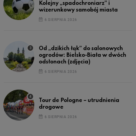
Kolejny „spadochroniarz” i
wizerunkowy samobój miasta
6 SIERPNIA 2026
Od „dzikich łąk” do salonowych
ogrodów: Bielsko-Biała w dwóch
odsłonach (zdjęcia)
6 SIERPNIA 2026
Tour de Pologne – utrudnienia
drogowe
6 SIERPNIA 2026