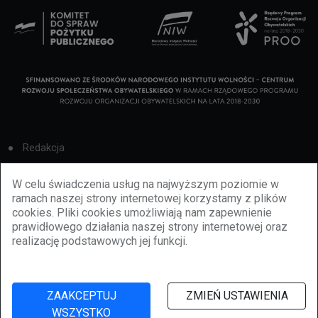
Redakcja
Cookies
W celu świadczenia usług na najwyższym poziomie w
ramach naszej strony internetowej korzystamy z plików
Reklama
cookies. Pliki cookies umożliwiają nam zapewnienie
prawidłowego działania naszej strony internetowej oraz
BBiletomania
realizację podstawowych jej funkcji.
Polityka prywatności
ZAAKCEPTUJ
ZMIEŃ USTAWIENIA
WSZYSTKO