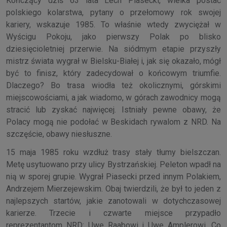
Kończący dziś 63 lata Lech Piasecki, wielka postać
polskiego kolarstwa, pytany o przełomowy rok swojej
kariery, wskazuje 1985. To właśnie wtedy zwyciężał w
Wyścigu Pokoju, jako pierwszy Polak po blisko
dziesięcioletniej przerwie. Na siódmym etapie przyszły
mistrz świata wygrał w Bielsku-Białej i, jak się okazało, mógł
być to finisz, który zadecydował o końcowym triumfie.
Dlaczego? Bo trasa wiodła też okolicznymi, górskimi
miejscowościami, a jak wiadomo, w górach zawodnicy mogą
stracić lub zyskać najwięcej. Istniały pewne obawy, że
Polacy mogą nie podołać w Beskidach rywalom z NRD. Na
szczęście, obawy niesłuszne.
15 maja 1985 roku wzdłuż trasy stały tłumy bielszczan.
Metę usytuowano przy ulicy Bystrzańskiej. Peleton wpadł na
nią w sporej grupie. Wygrał Piasecki przed innym Polakiem,
Andrzejem Mierzejewskim. Obaj twierdzili, że był to jeden z
najlepszych startów, jakie zanotowali w dotychczasowej
karierze. Trzecie i czwarte miejsce przypadło
reprezentantom NRD: Uwe Raabowi i Uwe Amplerowi. Co