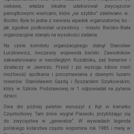
ciekawe, władze lokalne udekorował zwycięzców
pamiątkowymi wieńcami, które „na szybko” załatwiano w…
Bochni. Była to jedna z niewielu wpadek organizatorów, bo -
jak zgodnie podkreślali uczestnicy - miasto Bielsko-Biała
organizacyjnie stanęło na wysokości zadania.
Na czele komitetu organizacyjnego stanął Stanisław
Łuczkiewicz, ówczesny wojewoda bielski. Zawodników
zakwaterowano w nieodległym Kozubniku, zaś trenerów i
działaczy w Jaworzu. Przed i po wyścigu kibice mieli
możliwość spotkania i porozmawiania z dawnymi tuzami
rowerów: Stanisławem Gazdą i Ryszardem Szurkowskim,
który w Szkole Podstawowej nr 1 odpowiadał na pytania
dzieci.
Dwa dni później peleton wyruszył z Kęt w kierunku
Częstochowy. Tam znów wygrał Piasecki, przybliżając się
do zwycięstwa w „generalce”. W wywiadach legenda
polskiego kolarstwa często wspomina rok 1985 i metę w