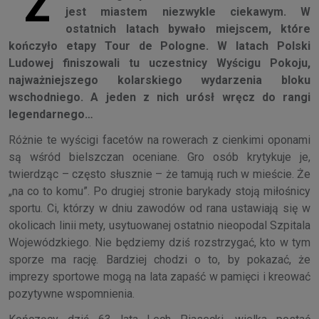
Z
jest miastem niezwykle ciekawym. W
ostatnich latach bywało miejscem, które
kończyło etapy Tour de Pologne. W latach Polski
Ludowej finiszowali tu uczestnicy Wyścigu Pokoju,
najważniejszego kolarskiego wydarzenia bloku
wschodniego. A jeden z nich urósł wręcz do rangi
legendarnego…
Różnie te wyścigi facetów na rowerach z cienkimi oponami
są wśród bielszczan oceniane. Gro osób krytykuje je,
twierdząc – często słusznie – że tamują ruch w mieście. Że
„na co to komu”. Po drugiej stronie barykady stoją miłośnicy
sportu. Ci, którzy w dniu zawodów od rana ustawiają się w
okolicach linii mety, usytuowanej ostatnio nieopodal Szpitala
Wojewódzkiego. Nie będziemy dziś rozstrzygać, kto w tym
sporze ma rację. Bardziej chodzi o to, by pokazać, że
imprezy sportowe mogą na lata zapaść w pamięci i kreować
pozytywne wspomnienia.