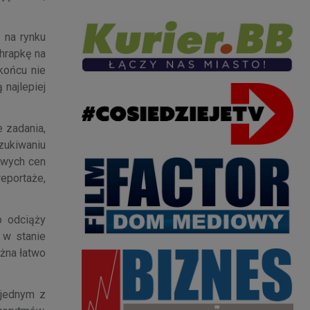
 na rynku
hrapkę na
końcu nie
 najlepiej
e zadania,
zukiwaniu
iowych cen
eportaże,
o odciąży
 w stanie
żna łatwo
 jednym z