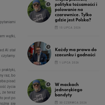
polityka tożsamości i
polowanie na
czarownice. Tylko
gdzie jest Polska?
pytaniami
15 LIPCA 2026
łem wątki,
Każdy ma prawo do
ed AI stał
szacunku i godności
m czytamy.
1 LIPCA 2026
 praktyki,
ny raz, bo
zeba pisać
W mackach
łość życia
jednorękiego
, że teraz
bandyty
to jest po
30 CZERWCA 2026
można się