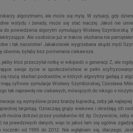
nikarzy algorytmami, ale może się mylę. W sytuacji, gdy dzien
dnie wstydu i żenady, może się stać inaczej. Jakoś nie umi
ma do powiedzenia algorytm symulujący Wisławę Szymborską. W
ektryzujące. Ale osobiście już w trakcie słuchania nie pamiętał
adne i tak nieistotne! Jakakolwiek wygrzebana skądś myśl Szym
się obecnie, byłaby bez porównania ciekawsza.
akby ktoś przeczytał notkę w wikipedii o generacji Z, ale nigdy
ywające swoje życie w społeczeństwie w pełni scyfryzowany
 się rzucą słuchać podcastów, w których algorytmy gadają z alg
ie mają cyfrowe symulacje Wisławy Szymborskiej, Czesława Miło
zego tak naprawdę nie ciekawych, mówiących do nikogo o niczym
neracje są wymyślone przez branżę kupiecką, żeby jak najlepie
pieckiej targetują. Oznaczają grupy wiekowe i określają ich cech
tych można dotrzeć przez youtuberów itd. itp. Oczywiście, żeby 
ć na prawdziwych danych, więc to jakoś tam się ogólnie zgadza
o roczniki od 1995 do 2012. Nie wgłębiam się, dlaczego. Jes