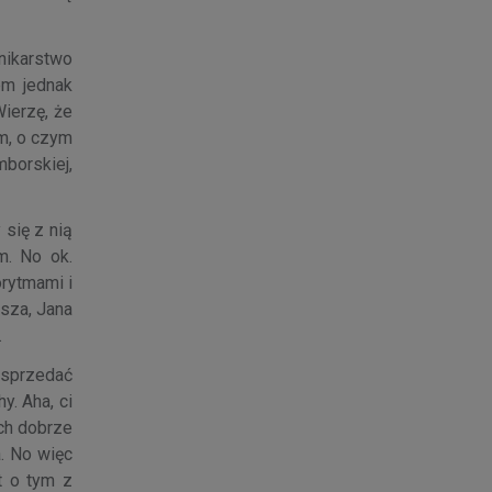
nikarstwo
em jednak
ierzę, że
em, o czym
borskiej,
 się z nią
m. No ok.
orytmami i
sza, Jana
.
j sprzedać
y. Aha, ci
ich dobrze
. No więc
t o tym z