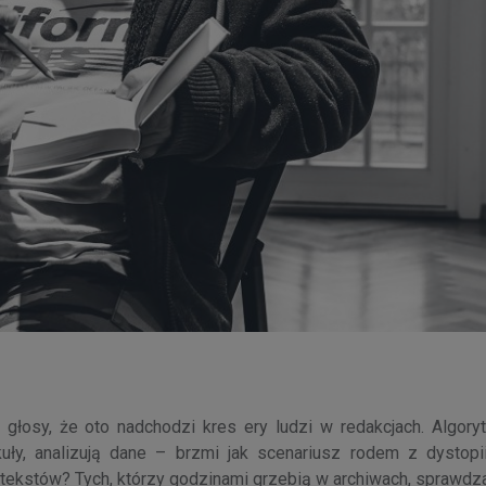
 głosy, że oto nadchodzi kres ery ludzi w redakcjach. Algoryt
ły, analizują dane – brzmi jak scenariusz rodem z dystopi
e tekstów? Tych, którzy godzinami grzebią w archiwach, sprawdza