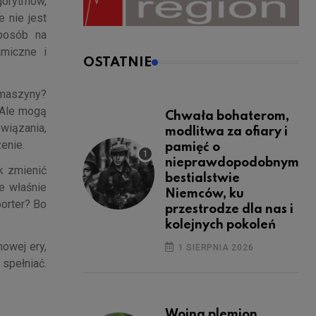
gorytmów,
 nie jest
sposób na
amiczne i
OSTATNIE
z maszyny?
 Ale mogą
Chwała bohaterom,
wiązania,
modlitwa za ofiary i
enie.
pamięć o
nieprawdopodobnym
k zmienić
bestialstwie
e właśnie
Niemców, ku
porter? Bo
przestrodze dla nas i
kolejnych pokoleń
owej ery,
1 SIERPNIA 2026
 spełniać.
Wojna plemion,