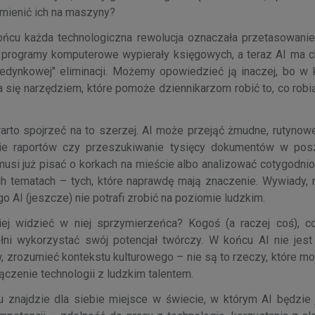
mienić ich na maszyny?
ńcu każda technologiczna rewolucja oznaczała przetasowanie
h, programy komputerowe wypierały księgowych, a teraz AI ma c
-jedynkowej" eliminacji. Możemy opowiedzieć ją inaczej, bo w 
ła się narzędziem, które pomoże dziennikarzom robić to, co robią
warto spojrzeć na to szerzej. AI może przejąć żmudne, rutynow
anie raportów czy przeszukiwanie tysięcy dokumentów w pos
e musi już pisać o korkach na mieście albo analizować cotygodn
h tematach – tych, które naprawdę mają znaczenie. Wywiady, r
o AI (jeszcze) nie potrafi zrobić na poziomie ludzkim.
ej widzieć w niej sprzymierzeńca? Kogoś (a raczej coś), c
ni wykorzystać swój potencjał twórczy. W końcu AI nie jest
zrozumieć kontekstu kulturowego – nie są to rzeczy, które mo
czenie technologii z ludzkim talentem.
 znajdzie dla siebie miejsce w świecie, w którym AI będzie