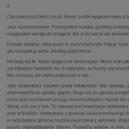
2.
Cały powyższy tekst, co do słowa, został wygenerowany prze
Jest wymodelowany. Poświęciłem kolejną godzinę kolejnego
osiągnąłem wersję do przyjęcia. Ale w tej wersji nie zmieniłe
Dostała zadanie, żeby pisać w stylu felietonów Pałygi. Szu
ale rozwijała je sama. Według algorytmów.
Nie boję się AI. Może czegoś nie dostrzegam. Może mam jakie
się klikalnym tematem, bo to naturalne, że boimy się nowyc
Nie wszyscy, ale chyba większość z nas.
Jako dziennikarz traciłem pracę kilkakrotnie. Raz dlatego, 
doprowadziła do upadku gazety. Drugi raz, bo gazetę przejęli 
nowy szef postanowił przyjąć swoich kolegów i musiał dla ni
dłużej, a to nie o tym. To zawsze jest miażdżące doświadcz
oraz w bliskich. Utrata pracy z powodu wejścia technologii A
w radiu będzie głównie muzyka puszczana z automatu. Współ
prostu nieprzedłużenie umowy. Pociechą jedynie w tym, 