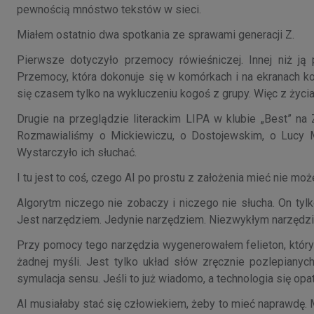
pewnością mnóstwo tekstów w sieci.
Miałem ostatnio dwa spotkania ze sprawami generacji Z.
Pierwsze dotyczyło przemocy rówieśniczej. Innej niż ją
Przemocy, która dokonuje się w komórkach i na ekranach k
się czasem tylko na wykluczeniu kogoś z grupy. Więc z życia
Drugie na przeglądzie literackim LIPA w klubie „Best” na
Rozmawialiśmy o Mickiewiczu, o Dostojewskim, o Lucy Ma
Wystarczyło ich słuchać.
I tu jest to coś, czego AI po prostu z założenia mieć nie moż
Algorytm niczego nie zobaczy i niczego nie słucha. On ty
Jest narzędziem. Jedynie narzędziem. Niezwykłym narzędziem
Przy pomocy tego narzędzia wygenerowałem felieton, który 
żadnej myśli. Jest tylko układ słów zręcznie pozlepiany
symulacja sensu. Jeśli to już wiadomo, a technologia się o
AI musiałaby stać się człowiekiem, żeby to mieć naprawdę. Moż