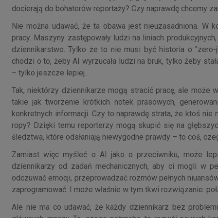
docierają do bohaterów reportaży? Czy naprawdę chcemy za
Nie można udawać, że ta obawa jest nieuzasadniona. W ko
pracy. Maszyny zastępowały ludzi na liniach produkcyjnyc
dziennikarstwo. Tylko że to nie musi być historia o "zero
chodzi o to, żeby AI wyrzucała ludzi na bruk, tylko żeby sta
– tylko jeszcze lepiej.
Tak, niektórzy dziennikarze mogą stracić pracę, ale może 
takie jak tworzenie krótkich notek prasowych, generow
konkretnych informacji. Czy to naprawdę strata, że ktoś ni
ropy? Dzięki temu reporterzy mogą skupić się na głębszyc
śledztwa, które odsłaniają niewygodne prawdy – to coś, czeg
Zamiast więc myśleć o AI jako o przeciwniku, może lepi
dziennikarzy od zadań mechanicznych, aby ci mogli w peł
odczuwać emocji, przeprowadzać rozmów pełnych niuansów, 
zaprogramować. I może właśnie w tym tkwi rozwiązanie: połą
Ale nie ma co udawać, że każdy dziennikarz bez problemu