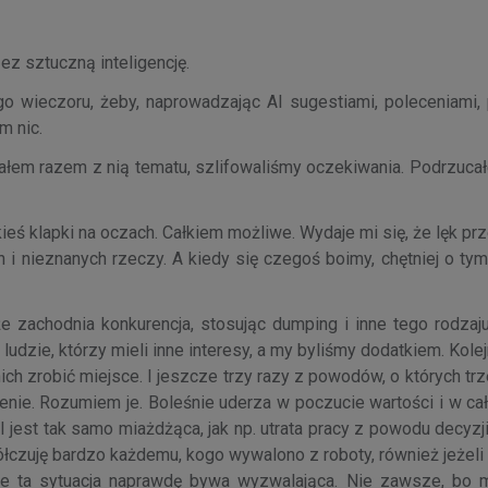
z sztuczną inteligencję.
 wieczoru, żeby, naprowadzając AI sugestiami, poleceniami, 
m nic.
kałem razem z nią tematu, szlifowaliśmy oczekiwania. Podrzuca
ś klapki na oczach. Całkiem możliwe. Wydaje mi się, że lęk prz
h i nieznanych rzeczy. A kiedy się czegoś boimy, chętniej o ty
że zachodnia konkurencja, stosując dumping i inne tego rodzaju
ludzie, którzy mieli inne interesy, a my byliśmy dodatkiem. Kolej
ch zrobić miejsce. I jeszcze trzy razy z powodów, o których tr
enie. Rozumiem je. Boleśnie uderza w poczucie wartości i w ca
I jest tak samo miażdżąca, jak np. utrata pracy z powodu decyzji
czuję bardzo każdemu, kogo wywalono z roboty, również jeżeli 
że ta sytuacja naprawdę bywa wyzwalająca. Nie zawsze, bo 