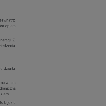
zewnątrz.
ra opiera
eracji Z.
iedzenia.
 dziurki.
e ma w nim
chaniczna
dziem.
 to będzie