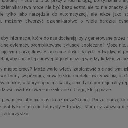
mpetencji – zdolność do pracy z technologią, korzystania z al
dziennikarstwa może nie być bezpieczna, ale to nie znaczy, że
ie tylko jako narzędzie do automatyzacji, ale także jako 
ii, możemy stworzyć dziennikarstwo o wiele bardziej dyn
 aby informacje, które do nas docierają, były generowane prze
ralne dylematy, skomplikowane sytuacje społeczne? Może nie.
gającymi porządkować ogromne ilości danych, odnajdywać po
bni, aby nadać tej surowej, algorytmicznej wiedzy ludzkie znacz
zby miejsc pracy? Może warto wtedy zastanowić się nad tym, ja
owe formy współpracy, nowatorskie modele finansowania, moż
watelskie, w którym głos ma każdy, a nie tylko profesjonalny re
dziwa i wartościowa – niezależnie od tego, kto ją pisze.
 pewnością. Ale nie musi to oznaczać końca. Raczej początek n
 jest tylko marzenie futurysty – to wizja, która już zaczyna się
nich korzystać.