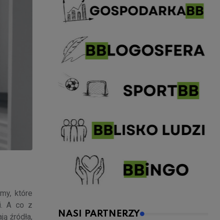
my, które
i. A co z
NASI PARTNERZY
ją źródła,