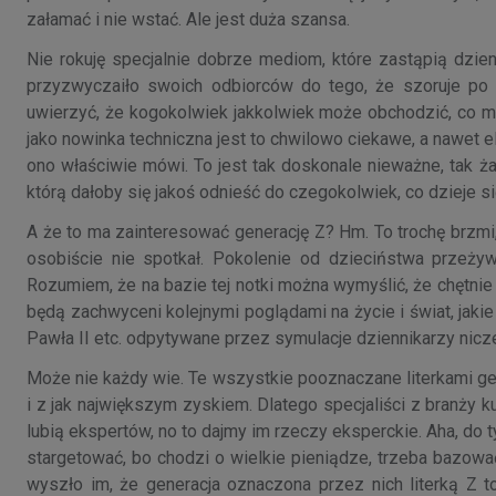
załamać i nie wstać. Ale jest duża szansa.
Nie rokuję specjalnie dobrze mediom, które zastąpią dzien
przyzwyczaiło swoich odbiorców do tego, że szoruje po 
uwierzyć, że kogokolwiek jakkolwiek może obchodzić, co 
jako nowinka techniczna jest to chwilowo ciekawe, a nawet el
ono właściwie mówi. To jest tak doskonale nieważne, tak ż
którą dałoby się jakoś odnieść do czegokolwiek, co dzieje 
A że to ma zainteresować generację Z? Hm. To trochę brzmi, j
osobiście nie spotkał. Pokolenie od dzieciństwa przeż
Rozumiem, że na bazie tej notki można wymyślić, że chętnie
będą zachwyceni kolejnymi poglądami na życie i świat, jak
Pawła II etc. odpytywane przez symulacje dziennikarzy nic
Może nie każdy wie. Te wszystkie pooznaczane literkami ge
i z jak największym zyskiem. Dlatego specjaliści z branży ku
lubią ekspertów, no to dajmy im rzeczy eksperckie. Aha, do 
stargetować, bo chodzi o wielkie pieniądze, trzeba bazowa
wyszło im, że generacja oznaczona przez nich literką Z t