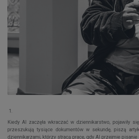
1.
Kiedy AI zaczęła wkraczać w dziennikarstwo, pojawiły się
przeszukują tysiące dokumentów w sekundę, piszą artyku
dziennikarzami, którzy stracą pracę, gdy AI przejmie pisani