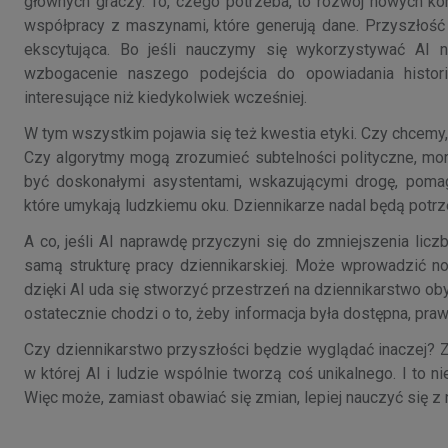
głównych graczy. To, czego potrzeba, to rozwój nowych ko
współpracy z maszynami, które generują dane. Przyszłość 
ekscytująca. Bo jeśli nauczymy się wykorzystywać AI n
wzbogacenie naszego podejścia do opowiadania histor
interesujące niż kiedykolwiek wcześniej.
W tym wszystkim pojawia się też kwestia etyki. Czy chcemy,
Czy algorytmy mogą zrozumieć subtelności polityczne, mo
być doskonałymi asystentami, wskazującymi drogę, poma
które umykają ludzkiemu oku. Dziennikarze nadal będą potrze
A co, jeśli AI naprawdę przyczyni się do zmniejszenia lic
samą strukturę pracy dziennikarskiej. Może wprowadzić n
dzięki AI uda się stworzyć przestrzeń na dziennikarstwo oby
ostatecznie chodzi o to, żeby informacja była dostępna, praw
Czy dziennikarstwo przyszłości będzie wyglądać inaczej? Z
w której AI i ludzie wspólnie tworzą coś unikalnego. I to nie
Więc może, zamiast obawiać się zmian, lepiej nauczyć się z 