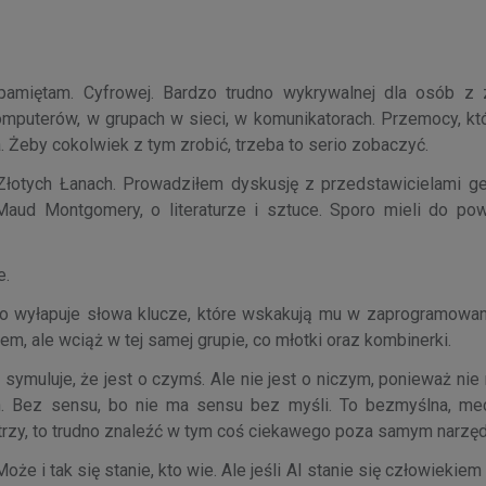
 pamiętam. Cyfrowej. Bardzo trudno wykrywalnej dla osób z 
omputerów, w grupach w sieci, w komunikatorach. Przemocy, któ
. Żeby cokolwiek z tym zrobić, trzeba to serio zobaczyć.
 Złotych Łanach. Prowadziłem dyskusję z przedstawicielami gen
ud Montgomery, o literaturze i sztuce. Sporo mieli do pow
e.
lko wyłapuje słowa klucze, które wskakują mu w zaprogramowane
, ale wciąż w tej samej grupie, co młotki oraz kombinerki.
symuluje, że jest o czymś. Ale nie jest o niczym, ponieważ ni
ch. Bez sensu, bo nie ma sensu bez myśli. To bezmyślna, me
patrzy, to trudno znaleźć w tym coś ciekawego poza samym narzę
e i tak się stanie, kto wie. Ale jeśli AI stanie się człowiekiem