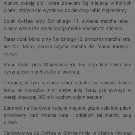
miałam okazję pić i które polecam. Są miejsca, w których
piłam i których nie wymienię, bo nie chcę robić złej reklamy…
South Coffee przy Barlickiego 11, świetna matcha latte i
piękne wzorki ze spienionego mleka, kocham to miejsce!
Zaraz obok Mono przy Barlickiego 13, smaczna matcha latte,
ale też dobrej jakości czysta matcha dla fanów tradycji i
klasyki.
Ebisu Sushi przy Stojałowskiego 8a, tego lata piłam tam
pyszną iced matcha latte z lawendą.
Cremino, w tym miejscu piłam matchę już dawno dawno
temu, na początku mieli chyba inną, teraz piję zawsze w
wersji większej 300 ml i kocham całym sercem!
Barometr na Starówce, kolejne miejsce, gdzie całe lato piłam
strawberry iced matcha latte i oddałam tej matchy całą
siebie…
Sieciówkowe So Coffee w Sferze miało w ofercie również