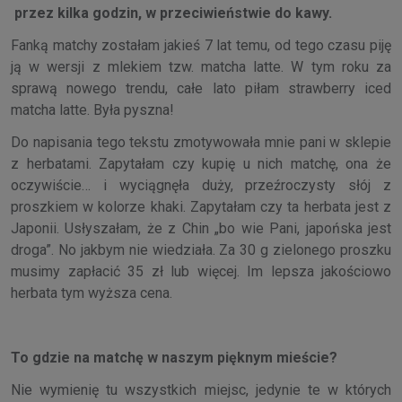
przez kilka godzin, w przeciwieństwie do kawy.
Fanką matchy zostałam jakieś 7 lat temu, od tego czasu piję
ją w wersji z mlekiem tzw. matcha latte. W tym roku za
sprawą nowego trendu, całe lato piłam strawberry iced
matcha latte. Była pyszna!
Do napisania tego tekstu zmotywowała mnie pani w sklepie
z herbatami. Zapytałam czy kupię u nich matchę, ona że
oczywiście… i wyciągnęła duży, przeźroczysty słój z
proszkiem w kolorze khaki. Zapytałam czy ta herbata jest z
Japonii. Usłyszałam, że z Chin „bo wie Pani, japońska jest
droga”. No jakbym nie wiedziała. Za 30 g zielonego proszku
musimy zapłacić 35 zł lub więcej. Im lepsza jakościowo
herbata tym wyższa cena.
To gdzie na matchę w naszym pięknym mieście?
Nie wymienię tu wszystkich miejsc, jedynie te w których