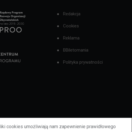
Redakcja
Cookies
Reklama
BBiletomania
Polityka prywatności
liki cookies umożliwiają nam zapewnienie prawidłowego