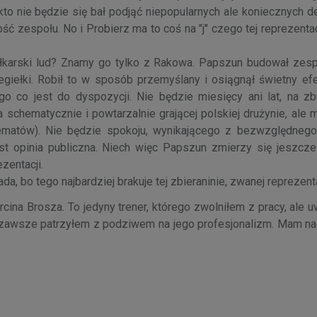
 nie będzie się bał podjąć niepopularnych ale koniecznych dec
ść zespołu. No i Probierz ma to coś na "j" czego tej reprezentac
iłkarski lud? Znamy go tylko z Rakowa. Papszun budował zespó
iełki. Robił to w sposób przemyślany i osiągnął świetny efe
go co jest do dyspozycji. Nie będzie miesięcy ani lat, na z
 schematycznie i powtarzalnie grającej polskiej drużynie, ale 
ematów). Nie będzie spokoju, wynikającego z bezwzględnego
st opinia publiczna. Niech więc Papszun zmierzy się jeszcze
zentacji.
a, bo tego najbardziej brakuje tej zbieraninie, zwanej reprezent
ina Brosza. To jedyny trener, którego zwolniłem z pracy, ale 
i zawsze patrzyłem z podziwem na jego profesjonalizm. Mam nad