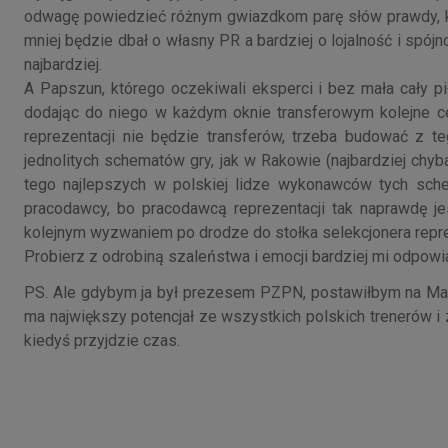
odwagę powiedzieć różnym gwiazdkom parę słów prawdy, kto
mniej będzie dbał o własny PR a bardziej o lojalność i spójno
najbardziej.
A Papszun, którego oczekiwali eksperci i bez mała cały p
dodając do niego w każdym oknie transferowym kolejne ceg
reprezentacji nie będzie transferów, trzeba budować z te
jednolitych schematów gry, jak w Rakowie (najbardziej chyba
tego najlepszych w polskiej lidze wykonawców tych sch
pracodawcy, bo pracodawcą reprezentacji tak naprawdę je
kolejnym wyzwaniem po drodze do stołka selekcjonera repre
Probierz z odrobiną szaleństwa i emocji bardziej mi odpowiad
PS. Ale gdybym ja był prezesem PZPN, postawiłbym na Marc
ma największy potencjał ze wszystkich polskich trenerów 
kiedyś przyjdzie czas.