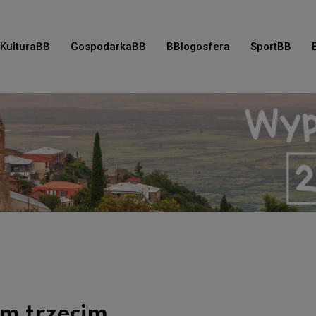
KulturaBB
GospodarkaBB
BBlogosfera
SportBB
ym trzecim