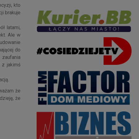
yzji, kto
ji brakuje
ł latami,
kt. Ale w
budowanie
mającej do
 zaufania
 z jakimś
acją.
uważam że
zieję, że