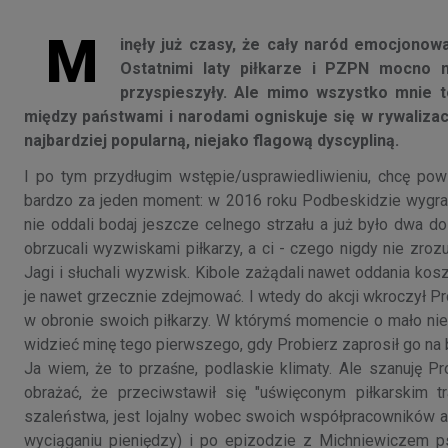
M
inęły już czasy, że cały naród emocjonowa
Ostatnimi laty piłkarze i PZPN mocno n
przyspieszyły. Ale mimo wszystko mnie to
między państwami i narodami ogniskuje się w rywalizacji
najbardziej popularną, niejako flagową dyscypliną.
I po tym przydługim wstępie/usprawiedliwieniu, chcę pow
bardzo za jeden moment: w 2016 roku Podbeskidzie wygrało
nie oddali bodaj jeszcze celnego strzału a już było dwa do 
obrzucali wyzwiskami piłkarzy, a ci - czego nigdy nie zroz
Jagi i słuchali wyzwisk. Kibole zażądali nawet oddania koszu
je nawet grzecznie zdejmować. I wtedy do akcji wkroczył Pro
w obronie swoich piłkarzy. W którymś momencie o mało nie 
widzieć minę tego pierwszego, gdy Probierz zaprosił go na b
Ja wiem, że to przaśne, podlaskie klimaty. Ale szanuję Pr
obrażać, że przeciwstawił się "uświęconym piłkarskim t
szaleństwa, jest lojalny wobec swoich współpracowników a 
wyciąganiu pieniędzy) i po epizodzie z Michniewiczem ps