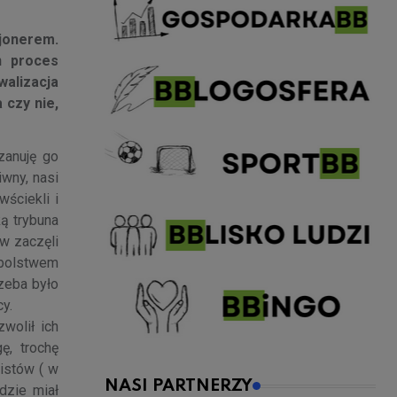
cjonerem.
n proces
walizacja
 czy nie,
zanuję go
wny, nasi
wściekli i
ką trybuna
ów zaczęli
kibolstwem
rzeba było
y.
wolił ich
ę, trochę
istów ( w
NASI PARTNERZY
dzie miał