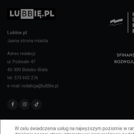
Lubbie.pl
Jasna strona miasta
Adres redakcji:
ul. Podwale 47
43-300 Bielsko-Biała
tel. 573 692 276
e-mail: redakcja@luBBie.pl
W celu świadczenia usług na najwyższym poziomie w ram