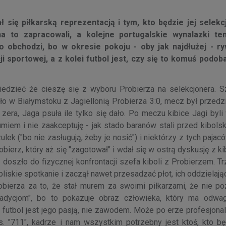
ł się piłkarską reprezentacją i tym, kto będzie jej selek
a to zapracowali, a kolejne portugalskie wynalazki te
 obchodzi, bo w okresie pokoju - oby jak najdłużej - ry
 sportowej, a z kolei futbol jest, czy się to komuś podoba
iedzieć że cieszę się z wyboru Probierza na selekcjonera. S
 w Białymstoku z Jagiellonią Probierza 3:0, mecz był przedzi
zera, Jaga psuła ile tylko się dało. Po meczu kibice Jagi byli 
umiem i nie zaakceptuję - jak stado baranów stali przed kibols
lek ("bo nie zasługują, żeby je nosić") i niektórzy z tych pajac
bierz, który aż się "zagotował" i wdał się w ostrą dyskusję z 
doszło do fizycznej konfrontacji szefa kiboli z Probierzem. T
liskie spotkanie i zaczął nawet przesadzać płot, ich oddzielając
obierza za to, że stał murem za swoimi piłkarzami, że nie poz
radycjom", bo to pokazuje obraz człowieka, który ma odwag
futbol jest jego pasją, nie zawodem. Może po erze profesjonal
. "711", kadrze i nam wszystkim potrzebny jest ktoś, kto bę