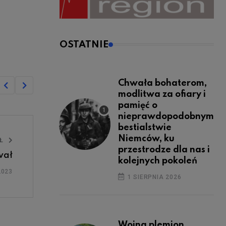
OSTATNIE
Chwała bohaterom,
modlitwa za ofiary i
pamięć o
nieprawdopodobnym
bestialstwie
Niemców, ku
UŁ
przestrodze dla nas i
wał
kolejnych pokoleń
2023
1 SIERPNIA 2026
Wojna plemion,