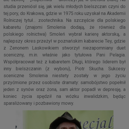
studia przeniósł się, jak wielu młodych bielszczan czyni do
tej pory, do Krakowa, gdzie w 1975 roku uzyskał na Akademii
Rolniczej tytuł… zootechnika. Na szczęście dla polskiego
kabaretu (znajomi Smolenia dodają, że również dla
polskiego rolnictwa) Smoleń wybrał karierę aktorską, a
najlepszy okres przeżył w poznańskim kabarecie Tey, gdzie
z Zenonem Laskowikiem stworzył niezapomniany duet
sceniczny, m.in. właśnie jako tytułowa Pani Pelagia.
Współpracował też z kabaretem Długi, którego liderem był
inny bielszczanin (z wyboru), Piotr Skucha. Sukcesy
sceniczne Smolenia niestety zostały w jego życiu
przyćmione przez osobiste dramaty: samobójstwo popełnił
jeden z synów oraz żona, sam aktor popadł w depresję, a
koniec życia spędził na wózku inwalidzkim, będąc
sparaliżowany i pozbawiony mowy.