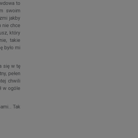
(wdowa to
mym swoim
rzmi jakby
h nie chce
sz, który
ie, takie
ę było mi
a się w tę
ny, pełen
ej chwili
ł w ogóle
sami… Tak