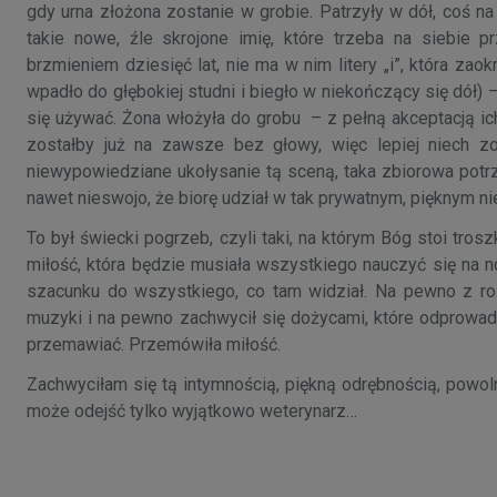
gdy urna złożona zostanie w grobie. Patrzyły w dół, coś
takie nowe, źle skrojone imię, które trzeba na siebie 
brzmieniem dziesięć lat, nie ma w nim litery „i”, która zaok
wpadło do głębokiej studni i biegło w niekończący się dół) 
się używać. Żona włożyła do grobu – z pełną akceptacją i
zostałby już na zawsze bez głowy, więc lepiej niech z
niewypowiedziane ukołysanie tą sceną, taka zbiorowa potrz
nawet nieswojo, że biorę udział w tak prywatnym, pięknym 
To był świecki pogrzeb, czyli taki, na którym Bóg stoi tros
miłość, która będzie musiała wszystkiego nauczyć się na 
szacunku do wszystkiego, co tam widział. Na pewno z rozrz
muzyki i na pewno zachwycił się dożycami, które odprowad
przemawiać. Przemówiła miłość.
Zachwyciłam się tą intymnością, piękną odrębnością, po
może odejść tylko wyjątkowo weterynarz…