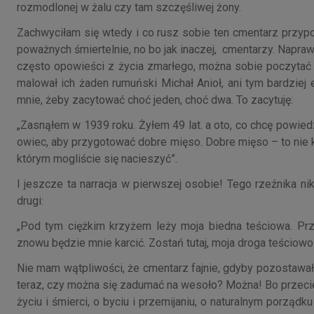
rozmodlonej w żalu czy tam szczęśliwej żony.
Zachwyciłam się wtedy i co rusz sobie ten cmentarz przyp
poważnych śmiertelnie, no bo jak inaczej, cmentarzy. Napra
często opowieści z życia zmarłego, można sobie poczytać 
malował ich żaden rumuński Michał Anioł, ani tym bardziej e
mnie, żeby zacytować choć jeden, choć dwa. To zacytuję:
„Zasnąłem w 1939 roku. Żyłem 49 lat. a oto, co chcę powie
owiec, aby przygotować dobre mięso. Dobre mięso – to nie 
którym mogliście się nacieszyć”.
I jeszcze ta narracja w pierwszej osobie! Tego rzeźnika n
drugi:
„Pod tym ciężkim krzyżem leży moja biedna teściowa. Przec
znowu będzie mnie karcić. Zostań tutaj, moja droga teściowo
Nie mam wątpliwości, że cmentarz fajnie, gdyby pozostawa
teraz, czy można się zadumać na wesoło? Można! Bo przecież
życiu i śmierci, o byciu i przemijaniu, o naturalnym porządk