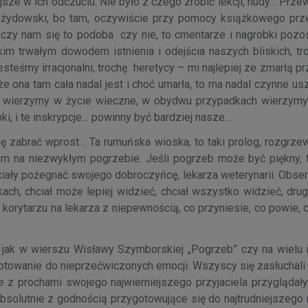
iejsze w ich odczuciu. Nie było z czego zrobić lekcji, nudy… Prz
z żydowski, bo tam, oczywiście przy pomocy książkowego prz
o czy nam się to podoba czy nie, to cmentarze i nagrobki pozos
im trwałym dowodem istnienia i odejścia naszych bliskich, tro
teśmy irracjonalni, trochę heretycy – mi najlepiej ze zmarłą pr
e ona tam cała nadal jest i choć umarła, to ma nadal czynne usz
nie wierzymy w życie wieczne, w obydwu przypadkach wierzymy
bki, i te inskrypcje… powinny być bardziej nasze…
ię zabrać wprost… Ta rumuńska wioska, to taki prolog, rozgrze
łam na niezwykłym pogrzebie. Jeśli pogrzeb może być piękny, t
chciały pożegnać swojego dobroczyńcę, lekarza weterynarii. Ob
kach, chciał może lepiej widzieć, chciał wszystko widzieć, drug
korytarzu na lekarza z niepewnością, co przyniesie, co powie, 
ie jak w wierszu Wisławy Szymborskiej „Pogrzeb” czy na wielu 
owanie do nieprzećwiczonych emocji. Wszyscy się zasłuchali 
nie z prochami swojego najwierniejszego przyjaciela przyglądał
 absolutnie z godnością przygotowujące się do najtrudniejszeg