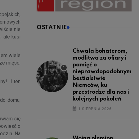
pejskich,
, domowych
OSTATNIE
iście nie
, ale kusi
Chwała bohaterom,
ałem wiele
modlitwa za ofiary i
sze mięso,
pamięć o
nieprawdopodobnym
bestialstwie
iny! I ten
Niemców, ku
przestrodze dla nas i
kolejnych pokoleń
i do domu,
1 SIERPNIA 2026
awiam się
opowieść o
rodzin. Na
Wojna plemion,