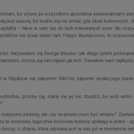
ominam, bo zrywa ze wszystkimi absolutnie konwenansami euro
wdę jest wesoły, bo trudno się nie śmiać, gdy obok kolorowych
epitafia – takie w sam raz do tych malowanych scen. No oczyw
pitafiów nie pisał żaden tam Filippo Buonaccorsi, to oczywiste
dzieć. Nazywałem się George Basului i jak długo żyłem poświęc
kłamstwo, można się nim najeść jak król. Dawałem wam najtłust
ikt w Săpâncie nie zapomni! Nikt nie zapomni smaku jego baran
hodniu, proszę cię, staraj się jej nie zbudzić, bo jeśli wróc
!”
ł miejscem zadumy, ale czy na pewno musi być smutny? Zastan
 te kolorowe, bajecznie kolorowe historie splatają w jedno - 
u rzeczy, o utracie, która wpisana jest w nas już w momencie na