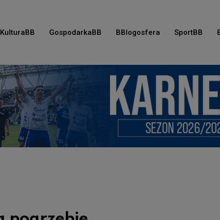
KulturaBB
GospodarkaBB
BBlogosfera
SportBB
a pogrzebie…