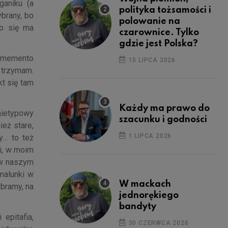
ganiku (a
polityka tożsamości i
ybrany, bo
polowanie na
co się ma
czarownice. Tylko
gdzie jest Polska?
e memento
15 LIPCA 2026
ę trzymam.
kt się tam
Każdy ma prawo do
 nietypowy
szacunku i godności
ież stare,
1 LIPCA 2026
y… to też
si, w moim
 w naszym
malunki w
W mackach
 bramy, na
jednorękiego
bandyty
epitafia,
30 CZERWCA 2026