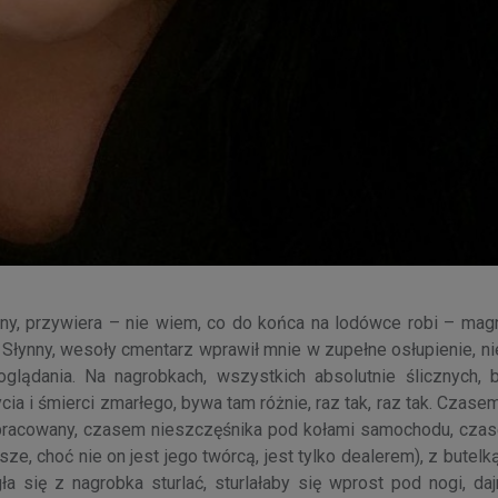
ejony, przywiera – nie wiem, co do końca na lodówce robi – mag
 Słynny, wesoły cmentarz wprawił mnie w zupełne osłupienie, n
lądania. Na nagrobkach, wszystkich absolutnie ślicznych, bł
ia i śmierci zmarłego, bywa tam różnie, raz tak, raz tak. Czas
 zapracowany, czasem nieszczęśnika pod kołami samochodu, czas
, choć nie on jest jego twórcą, jest tylko dealerem), z butelką
a się z nagrobka sturlać, sturlałaby się wprost pod nogi, daj