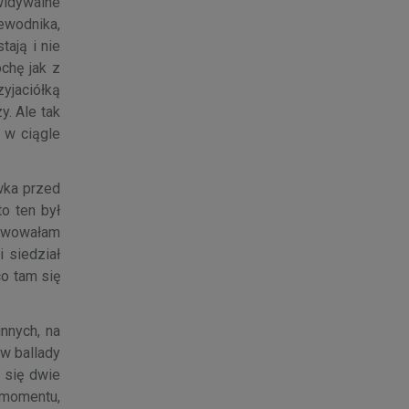
ewidywalne
ewodnika,
tają i nie
chę jak z
zyjaciółką
y. Ale tak
 w ciągle
wka przed
o ten był
serwowałam
i siedział
co tam się
innych, na
w ballady
y się dwie
o momentu,