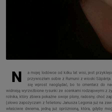
N
a mojej lodówce od kilku lat wisi, jest przykl
przywiozłam sobie z Rumunii z wioski Săpânţa.
się wprost naoglądać, bo to cmentarz do naog
widnieją wyrzeźbione rysunki ze scenkami rodzajowymi z życ
rolnika, który zbiera pokaźne swoje plony, radosny, choć
(słowo zapożyczam z felietonu Janusza Legonia już na zawsze
właściwie dwiema, jedną już opróżnioną, która, gdyby mogł