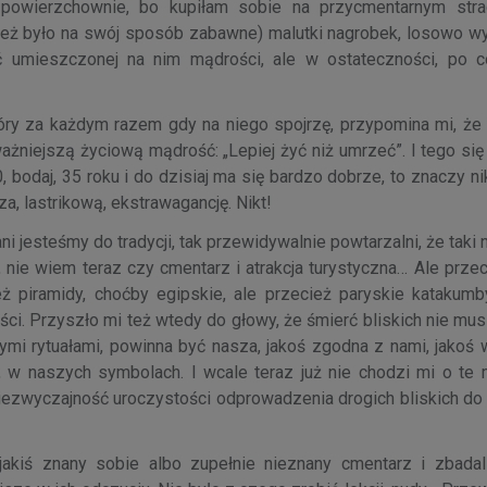
 powierzchownie, bo kupiłam sobie na przycmentarnym stra
o też było na swój sposób zabawne) malutki nagrobek, losowo w
yć umieszczonej na nim mądrości, ale w ostateczności, po 
óry za każdym razem gdy na niego spojrzę, przypomina mi, ż
ażniejszą życiową mądrość: „Lepiej żyć niż umrzeć”. I tego si
bodaj, 35 roku i do dzisiaj ma się bardzo dobrze, to znaczy ni
, lastrikową, ekstrawagancję. Nikt!
 jesteśmy do tradycji, tak przewidywalnie powtarzalni, że taki
, nie wiem teraz czy cmentarz i atrakcja turystyczna… Ale przec
ż piramidy, choćby egipskie, ale przecież paryskie katakumb
ości. Przyszło mi też wtedy do głowy, że śmierć bliskich nie mu
mi rytuałami, powinna być nasza, jakoś zgodna z nami, jakoś
w naszych symbolach. I wcale teraz już nie chodzi mi o te 
niezwyczajność uroczystości odprowadzenia drogich bliskich do
kiś znany sobie albo zupełnie nieznany cmentarz i zbadali 