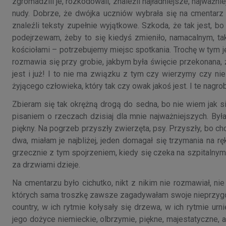
zgromadzili je, rozkodowali, znaleźli najładniejsze, najważn
nudy. Dobrze, że dwójka uczniów wybrała się na cmentar
znaleźli teksty zupełnie wyjątkowe. Szkoda, że tak jest, b
podejrzewam, żeby to się kiedyś zmieniło, namacalnym, tak
kościołami – potrzebujemy miejsc spotkania. Trochę w tym jes
rozmawia się przy grobie, jakbym była święcie przekonana, ż
jest i już! I to nie ma związku z tym czy wierzymy czy 
żyjącego człowieka, który tak czy owak jakoś jest. I te nagro
Zbieram się tak okrężną drogą do sedna, bo nie wiem jak s
pisaniem o rzeczach dzisiaj dla mnie najważniejszych. By
piękny. Na pogrzeb przyszły zwierzęta, psy. Przyszły, bo 
dwa, miałam je najbliżej, jeden domagał się trzymania na rę
grzecznie z tym spojrzeniem, kiedy się czeka na szpitalnym 
za drzwiami dzieje.
Na cmentarzu było cichutko, nikt z nikim nie rozmawiał, n
których sama troszkę zawsze zagadywałam swoje nieprzygot
country, w ich rytmie kołysały się drzewa, w ich rytmie ur
jego dożyce niemieckie, olbrzymie, piękne, majestatyczne,