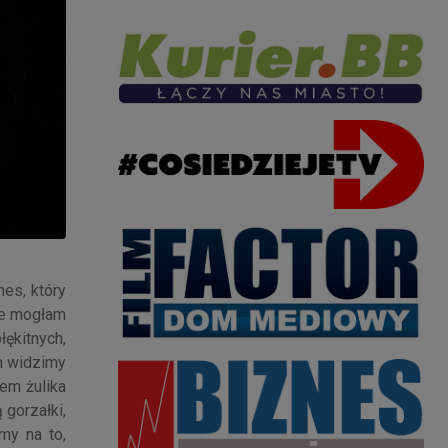
nes, który
ie mogłam
ękitnych,
em widzimy
em żulika
 gorzałki,
my na to,