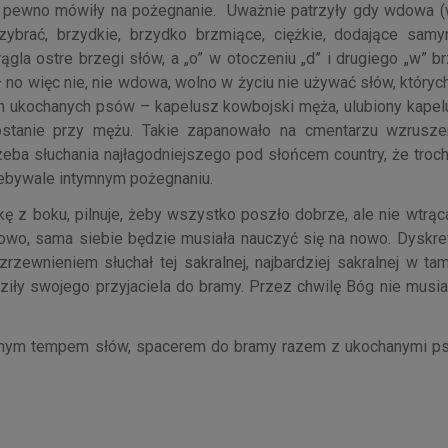
 na pewno mówiły na pożegnanie. Uważnie patrzyły gdy wdowa 
przybrać, brzydkie, brzydko brzmiące, ciężkie, dodające sa
rągla ostre brzegi słów, a „o” w otoczeniu „d” i drugiego „w” b
– no więc nie, nie wdowa, wolno w życiu nie używać słów, któryc
ch ukochanych psów – kapelusz kowbojski męża, ulubiony kapelu
ostanie przy mężu. Takie zapanowało na cmentarzu wzruszen
eba słuchania najłagodniejszego pod słońcem country, że troch
niebywale intymnym pożegnaniu.
zkę z boku, pilnuje, żeby wszystko poszło dobrze, ale nie wtrąc
nowo, sama siebie będzie musiała nauczyć się na nowo. Dyskret
ewnieniem słuchał tej sakralnej, najbardziej sakralnej w tamt
ziły swojego przyjaciela do bramy. Przez chwilę Bóg nie musia
wolnym tempem słów, spacerem do bramy razem z ukochanymi p