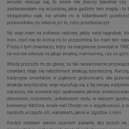
wesoło okazuje się, to wcale nie znaczy banalnie czy
zastanawiałam się wcześniej, jakie gadżety tam znajdę i t
straganiarka nijak nie umiała mi w kalamburach przełoż
przewodnika, no właśnie po to, żeby przetłumaczył.
No więc mam na lodówce radosny, jakby swój nagrobek, kt
mori, choć nie do końca mi to przypomina, bo mam tam najw
Piszę o tym cmentarzu, który na marginesie powstał w 1900, 
na wsi nie odważy na jakąś smętną, marmurową, czy co gorsza
Wtedy przyszło mi do głowy, że tak niesamowicie przywiązani
cmentarz staje się natychmiast atrakcją turystyczną. Kurczę
tradycyjne cmentarze w pięknymi grobowcami, ale przecie
atrakcje turystyczne, więc wycofuję się z tej swojej wątpliw
odczuciu, nie powinna być opakowana jakimiś zmatrycowany
domowym, rodzinnym, unikatowym stylu, w naszym języku, 
konwencji Nikifora, wcale nie! Chodzi mi o wyjątkowość, o 
naszych, a często ich, warunkach, jakoś w zgodzie z nimi.
Kiedyś zadałam swoim uczniom zadanie, aby poszli na ja