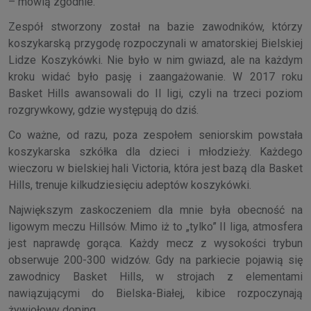
– mówią zgodnie.
Zespół stworzony został na bazie zawodników, którzy
koszykarską przygodę rozpoczynali w amatorskiej Bielskiej
Lidze Koszykówki. Nie było w nim gwiazd, ale na każdym
kroku widać było pasję i zaangażowanie. W 2017 roku
Basket Hills awansowali do II ligi, czyli na trzeci poziom
rozgrywkowy, gdzie występują do dziś.
Co ważne, od razu, poza zespołem seniorskim powstała
koszykarska szkółka dla dzieci i młodzieży. Każdego
wieczoru w bielskiej hali Victoria, która jest bazą dla Basket
Hills, trenuje kilkudziesięciu adeptów koszykówki.
Największym zaskoczeniem dla mnie była obecność na
ligowym meczu Hillsów. Mimo iż to „tylko” II liga, atmosfera
jest naprawdę gorąca. Każdy mecz z wysokości trybun
obserwuje 200-300 widzów. Gdy na parkiecie pojawią się
zawodnicy Basket Hills, w strojach z elementami
nawiązującymi do Bielska-Białej, kibice rozpoczynają
żywiołowy doping.