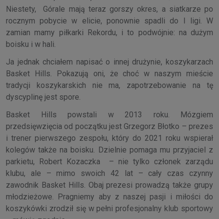
Niestety, Górale mają teraz gorszy okres, a siatkarze po
rocznym pobycie w elicie, ponownie spadli do I ligi. W
zamian mamy piłkarki Rekordu, i to podwójnie: na dużym
boisku i w hali.
Ja jednak chciałem napisać o innej drużynie, koszykarzach
Basket Hills. Pokazują oni, że choć w naszym mieście
tradycji koszykarskich nie ma, zapotrzebowanie na tę
dyscyplinę jest spore.
Basket Hills powstali w 2013 roku. Mózgiem
przedsięwzięcia od początku jest Grzegorz Błotko – prezes
i trener pierwszego zespołu, który do 2021 roku wspierał
kolegów także na boisku. Dzielnie pomaga mu przyjaciel z
parkietu, Robert Kozaczka – nie tylko członek zarządu
klubu, ale – mimo swoich 42 lat – cały czas czynny
zawodnik Basket Hills. Obaj prezesi prowadzą także grupy
młodzieżowe. Pragniemy aby z naszej pasji i miłości do
koszykówki zrodził się w pełni profesjonalny klub sportowy