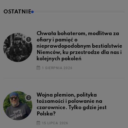
OSTATNIE
Chwała bohaterom, modlitwa za
ofiary i pamięć o
nieprawdopodobnym bestialstwie
Niemców, ku przestrodze dla nas i
kolejnych pokoleń
1 SIERPNIA 2026
Wojna plemion, polityka
tożsamości i polowanie na
czarownice. Tylko gdzie jest
Polska?
15 LIPCA 2026