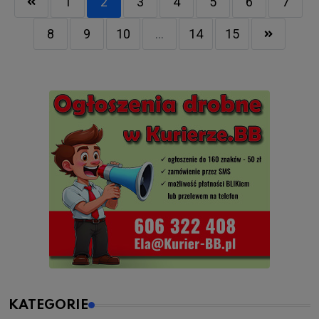
1
2
3
4
5
6
7
8
9
10
...
14
15
KATEGORIE