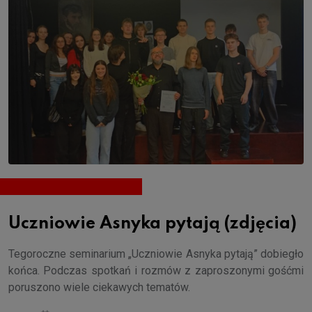
Uczniowie Asnyka pytają (zdjęcia)
Tegoroczne seminarium „Uczniowie Asnyka pytają” dobiegło
końca. Podczas spotkań i rozmów z zaproszonymi gośćmi
poruszono wiele ciekawych tematów.