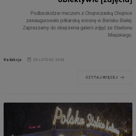
obiektywie [zdjęcia]
Podbeskidzie meczem z Chojniczanką Chojnice
zainaugurowało piłkarską wiosnę w Bielsku-Białej.
Zapraszamy do obejrzenia galerii zdjęć ze Stadionu
Miejskiego.
Redakcja
28 LUTEGO 2026
CZYTAJ WIĘCEJ