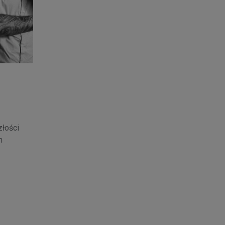
złości
n