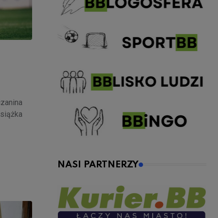
czanina
siążka
NASI PARTNERZY