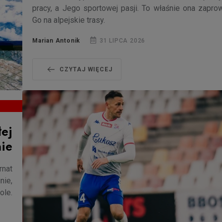
pracy, a Jego sportowej pasji. To właśnie ona zapro
Go na alpejskie trasy.
Marian Antonik
31 LIPCA 2026
CZYTAJ WIĘCEJ
łej
nie
rnat
nie,
ole.