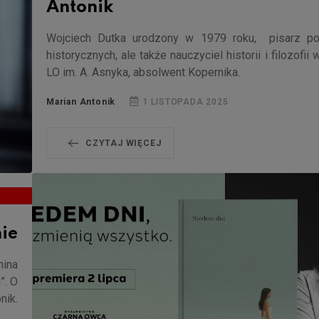
Antonik
Wojciech Dutka urodzony w 1979 roku, pisarz po
historycznych, ale także nauczyciel historii i filozofii 
LO im. A. Asnyka, absolwent Kopernika.
Marian Antonik
1 LISTOPADA 2025
CZYTAJ WIĘCEJ
ie
nina
”. O
nik.