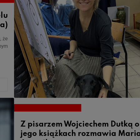
lu
ia)
, że
anym
Z pisarzem Wojciechem Dutką o
jego książkach rozmawia Mari