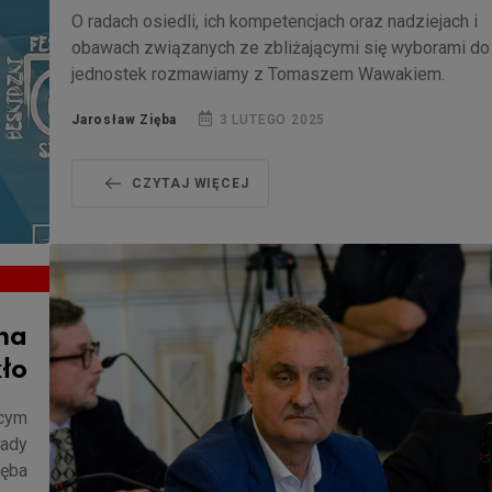
O radach osiedli, ich kompetencjach oraz nadziejach i
obawach związanych ze zbliżającymi się wyborami do
jednostek rozmawiamy z Tomaszem Wawakiem.
Jarosław Zięba
3 LUTEGO 2025
CZYTAJ WIĘCEJ
 na
ło
ącym
Rady
ięba