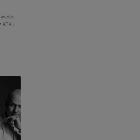
wieści
w KTK i