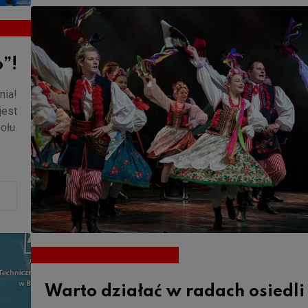
o”!
nia!
jest
ołu.
Warto działać w radach osiedli