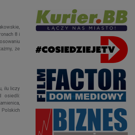
akowskie,
ronach 8 i
łosowaniu
każmy, że
 ilu liczy
 osiedli:
amienica,
 Polskich