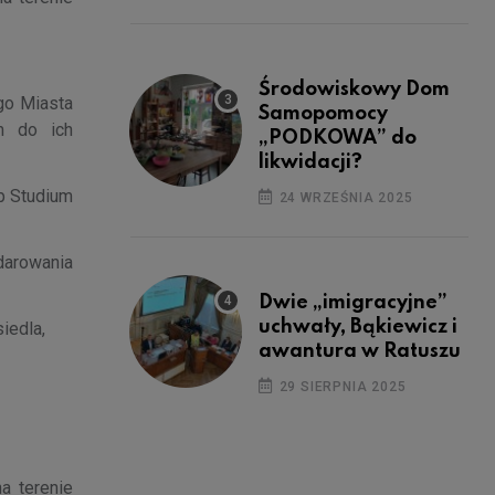
Środowiskowy Dom
go Miasta
Samopomocy
m do ich
„PODKOWA” do
likwidacji?
b Studium
24 WRZEŚNIA 2025
darowania
Dwie „imigracyjne”
uchwały, Bąkiewicz i
iedla,
awantura w Ratuszu
29 SIERPNIA 2025
na terenie