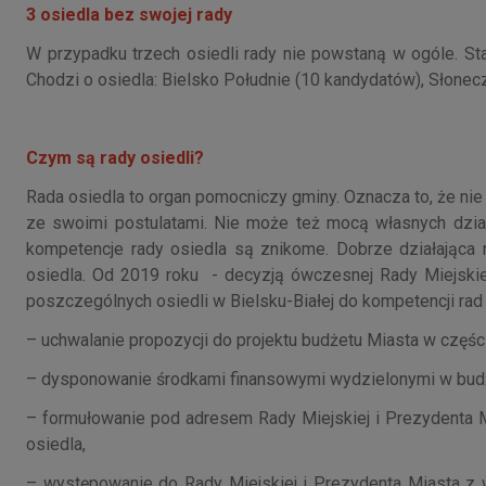
3 osiedla bez swojej rady
W przypadku trzech osiedli rady nie powstaną w ogóle. Stan
Chodzi o osiedla: Bielsko Południe (10 kandydatów), Słonecz
Czym są rady osiedli?
Rada osiedla to organ pomocniczy gminy. Oznacza to, że ni
ze swoimi postulatami. Nie może też mocą własnych dzia
kompetencje rady osiedla są znikome. Dobrze działając
osiedla. Od 2019 roku - decyzją ówczesnej Rady Miejskie
poszczególnych osiedli w Bielsku-Białej do kompetencji rad 
– uchwalanie propozycji do projektu budżetu Miasta w części
– dysponowanie środkami finansowymi wydzielonymi w budż
– formułowanie pod adresem Rady Miejskiej i Prezydenta M
osiedla,
– występowanie do Rady Miejskiej i Prezydenta Miasta z w