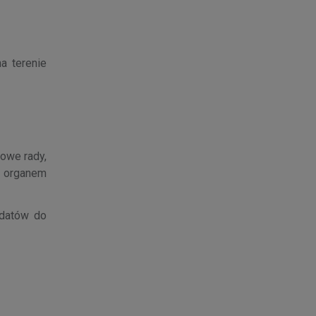
a terenie
bowe rady,
t organem
ydatów do