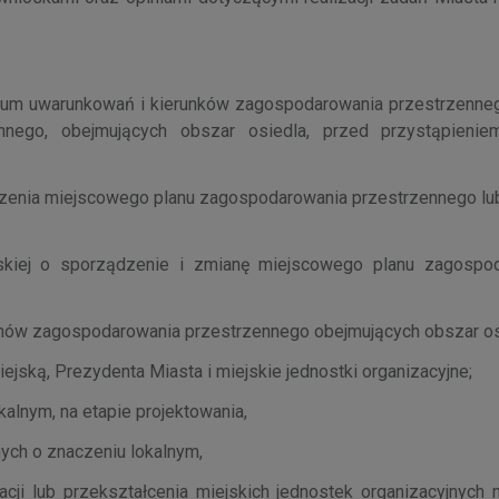
udium uwarunkowań i kierunków zagospodarowania przestrzenne
nego, obejmujących obszar osiedla, przed przystąpienie
dzenia miejscowego planu zagospodarowania przestrzennego lu
kiej o sporządzenie i zmianę miejscowego planu zagospo
nów zagospodarowania przestrzennego obejmujących obszar os
ską, Prezydenta Miasta i miejskie jednostki organizacyjne;
alnym, na etapie projektowania,
nych o znaczeniu lokalnym,
acji lub przekształcenia miejskich jednostek organizacyjnych 