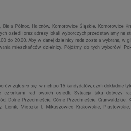
, Biała Północ, Hałcnów, Komorowice Śląskie, Komorowice Kr
tych osiedli oraz adresy lokali wyborczych przedstawiamy na st
0 do 20.00. Aby w danej dzielnicy rada została wybrana, w g
owania mieszkańców dzielnicy. Pójdźmy do tych wyborów! Po
ów zgłosiło się w nich po 15 kandydatów, czyli dokładnie tylu,
 członkami rad swoich osiedli. Sytuacja taka dotyczy rad
hód, Dolne Przedmieście, Górne Przedmieście, Grunwaldzkie, K
, Lipnik, Mieszka I, Mikuszowice Krakowskie, Piastowskie,