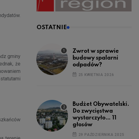
andydatów.
OSTATNIE
Zwrot w sprawie
adz gminy
budowy spalarni
ednak, że
odpadów?
onowaniem
25 KWIETNIA 2026
statutami
Budżet Obywatelski.
Do zwycięstwa
wystarczyło… 11
eszkańców
głosów
29 PAŹDZIERNIKA 2025
a terenie