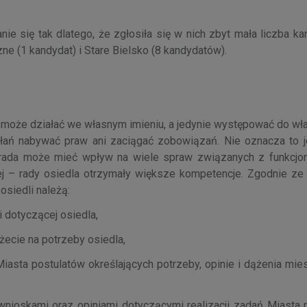
ie się tak dlatego, że zgłosiła się w nich zbyt mała liczba k
ne (1 kandydat) i Stare Bielsko (8 kandydatów).
e może działać we własnym imieniu, a jedynie występować do wł
łań nabywać praw ani zaciągać zobowiązań. Nie oznacza to j
a rada może mieć wpływ na wiele spraw związanych z funkcj
j – rady osiedla otrzymały większe kompetencje. Zgodnie ze 
osiedli należą:
 dotyczącej osiedla,
ecie na potrzeby osiedla,
iasta postulatów określających potrzeby, opinie i dążenia mi
nioskami oraz opiniami dotyczącymi realizacji zadań Miasta n