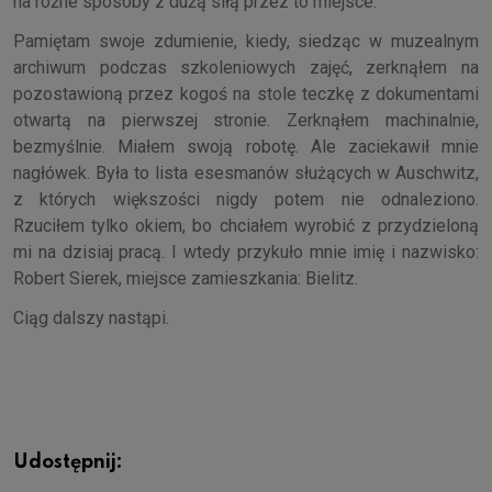
na różne sposoby z dużą siłą przez to miejsce.
Pamiętam swoje zdumienie, kiedy, siedząc w muzealnym
archiwum podczas szkoleniowych zajęć, zerknąłem na
pozostawioną przez kogoś na stole teczkę z dokumentami
otwartą na pierwszej stronie. Zerknąłem machinalnie,
bezmyślnie. Miałem swoją robotę. Ale zaciekawił mnie
nagłówek. Była to lista esesmanów służących w Auschwitz,
z których większości nigdy potem nie odnaleziono.
Rzuciłem tylko okiem, bo chciałem wyrobić z przydzieloną
mi na dzisiaj pracą. I wtedy przykuło mnie imię i nazwisko:
Robert Sierek, miejsce zamieszkania: Bielitz.
Ciąg dalszy nastąpi.
Udostępnij: