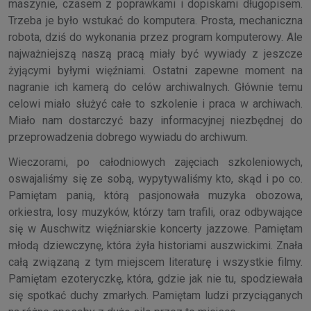
maszynie, czasem z poprawkami i dopiskami długopisem.
Trzeba je było wstukać do komputera. Prosta, mechaniczna
robota, dziś do wykonania przez program komputerowy. Ale
najważniejszą naszą pracą miały być wywiady z jeszcze
żyjącymi byłymi więźniami. Ostatni zapewne moment na
nagranie ich kamerą do celów archiwalnych. Głównie temu
celowi miało służyć całe to szkolenie i praca w archiwach.
Miało nam dostarczyć bazy informacyjnej niezbędnej do
przeprowadzenia dobrego wywiadu do archiwum.
Wieczorami, po całodniowych zajęciach szkoleniowych,
oswajaliśmy się ze sobą, wypytywaliśmy kto, skąd i po co.
Pamiętam panią, którą pasjonowała muzyka obozowa,
orkiestra, losy muzyków, którzy tam trafili, oraz odbywające
się w Auschwitz więźniarskie koncerty jazzowe. Pamiętam
młodą dziewczynę, która żyła historiami auszwickimi. Znała
całą związaną z tym miejscem literaturę i wszystkie filmy.
Pamiętam ezoteryczkę, która, gdzie jak nie tu, spodziewała
się spotkać duchy zmarłych. Pamiętam ludzi przyciąganych