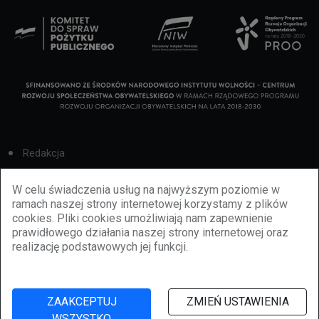
Redakcja
Cookies
W celu świadczenia usług na najwyższym poziomie w
ramach naszej strony internetowej korzystamy z plików
Reklama
cookies. Pliki cookies umożliwiają nam zapewnienie
prawidłowego działania naszej strony internetowej oraz
BBiletomania
realizację podstawowych jej funkcji.
Polityka prywatności
ZAAKCEPTUJ
ZMIEŃ USTAWIENIA
WSZYSTKO