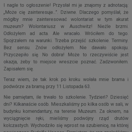
I nagle to ogłoszenie! Przysłał mi je znajomy z adnotacją:
„Może cię zainteresuje...”. Dziwne. Dlaczego pomyślał, że
mógłby mnie zainteresować wolontariat w tym akurat
muzeum? Wolontariusz w Auschwitz! Nieźle brzmi.
Odłożyłem ad acta. Ale wracało. Wróciłem do tego.
Spojrzałem na warunki. Trzeba przejść szkolenie. Terminy.
Bez sensu. Znów odłożyłem. Nie dawało spokoju.
Przyczepiło się. No dobra! Może to rzeczywiście jest
okazja, żeby to miejsce wreszcie poznać. Zadzwoniłem.
Zapisałem się.
Teraz wiem, że tak krok po kroku wołała mnie brama i
podwórze za bramą przy 11 Listopada 63.
Nie pamiętam, ile trwało to szkolenie. Tydzień? Dziesięć
dni? Kilkanaście osób. Mieszkaliśmy po kilka osób w sali, w
budynku komendantury, na terenie Muzeum. Za oknem, na
wyciągnięcie ręki, mieliśmy podwójny rząd drutów
kolczastych. Wychodziło się wprost na szubienicę, na której