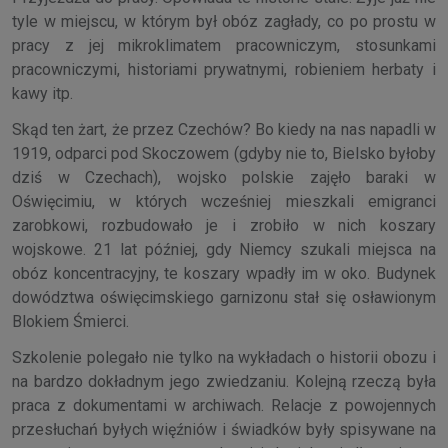
tyle w miejscu, w którym był obóz zagłady, co po prostu w
pracy z jej mikroklimatem pracowniczym, stosunkami
pracowniczymi, historiami prywatnymi, robieniem herbaty i
kawy itp.
Skąd ten żart, że przez Czechów? Bo kiedy na nas napadli w
1919, odparci pod Skoczowem (gdyby nie to, Bielsko byłoby
dziś w Czechach), wojsko polskie zajęło baraki w
Oświęcimiu, w których wcześniej mieszkali emigranci
zarobkowi, rozbudowało je i zrobiło w nich koszary
wojskowe. 21 lat później, gdy Niemcy szukali miejsca na
obóz koncentracyjny, te koszary wpadły im w oko. Budynek
dowództwa oświęcimskiego garnizonu stał się osławionym
Blokiem Śmierci.
Szkolenie polegało nie tylko na wykładach o historii obozu i
na bardzo dokładnym jego zwiedzaniu. Kolejną rzeczą była
praca z dokumentami w archiwach. Relacje z powojennych
przesłuchań byłych więźniów i świadków były spisywane na