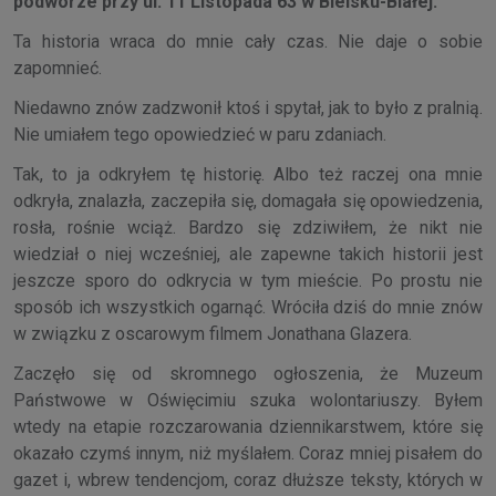
podwórze przy ul. 11 Listopada 63 w Bielsku-Białej.
Ta historia wraca do mnie cały czas. Nie daje o sobie
zapomnieć.
Niedawno znów zadzwonił ktoś i spytał, jak to było z pralnią.
Nie umiałem tego opowiedzieć w paru zdaniach.
Tak, to ja odkryłem tę historię. Albo też raczej ona mnie
odkryła, znalazła, zaczepiła się, domagała się opowiedzenia,
rosła, rośnie wciąż. Bardzo się zdziwiłem, że nikt nie
wiedział o niej wcześniej, ale zapewne takich historii jest
jeszcze sporo do odkrycia w tym mieście. Po prostu nie
sposób ich wszystkich ogarnąć. Wróciła dziś do mnie znów
w związku z oscarowym filmem Jonathana Glazera.
Zaczęło się od skromnego ogłoszenia, że Muzeum
Państwowe w Oświęcimiu szuka wolontariuszy. Byłem
wtedy na etapie rozczarowania dziennikarstwem, które się
okazało czymś innym, niż myślałem. Coraz mniej pisałem do
gazet i, wbrew tendencjom, coraz dłuższe teksty, których w