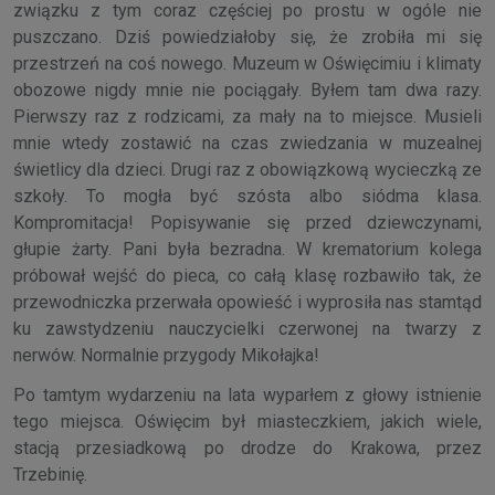
związku z tym coraz częściej po prostu w ogóle nie
puszczano. Dziś powiedziałoby się, że zrobiła mi się
przestrzeń na coś nowego. Muzeum w Oświęcimiu i klimaty
obozowe nigdy mnie nie pociągały. Byłem tam dwa razy.
Pierwszy raz z rodzicami, za mały na to miejsce. Musieli
mnie wtedy zostawić na czas zwiedzania w muzealnej
świetlicy dla dzieci. Drugi raz z obowiązkową wycieczką ze
szkoły. To mogła być szósta albo siódma klasa.
Kompromitacja! Popisywanie się przed dziewczynami,
głupie żarty. Pani była bezradna. W krematorium kolega
próbował wejść do pieca, co całą klasę rozbawiło tak, że
przewodniczka przerwała opowieść i wyprosiła nas stamtąd
ku zawstydzeniu nauczycielki czerwonej na twarzy z
nerwów. Normalnie przygody Mikołajka!
Po tamtym wydarzeniu na lata wyparłem z głowy istnienie
tego miejsca. Oświęcim był miasteczkiem, jakich wiele,
stacją przesiadkową po drodze do Krakowa, przez
Trzebinię.