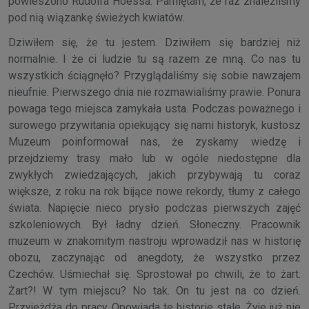
powieszono Rudolfa Hoessa. Pamiętam, że raz znaleźliśmy
pod nią wiązankę świeżych kwiatów.
Dziwiłem się, że tu jestem. Dziwiłem się bardziej niż
normalnie. I że ci ludzie tu są razem ze mną. Co nas tu
wszystkich ściągnęło? Przyglądaliśmy się sobie nawzajem
nieufnie. Pierwszego dnia nie rozmawialiśmy prawie. Ponura
powaga tego miejsca zamykała usta. Podczas poważnego i
surowego przywitania opiekujący się nami historyk, kustosz
Muzeum poinformował nas, że zyskamy wiedzę i
przejdziemy trasy mało lub w ogóle niedostępne dla
zwykłych zwiedzających, jakich przybywają tu coraz
większe, z roku na rok bijące nowe rekordy, tłumy z całego
świata. Napięcie nieco prysło podczas pierwszych zajęć
szkoleniowych. Był ładny dzień. Słoneczny. Pracownik
muzeum w znakomitym nastroju wprowadził nas w historię
obozu, zaczynając od anegdoty, że wszystko przez
Czechów. Uśmiechał się. Sprostował po chwili, że to żart.
Żart?! W tym miejscu? No tak. On tu jest na co dzień.
Przyjeżdża do pracy. Opowiada te historie stale. Żyje już nie