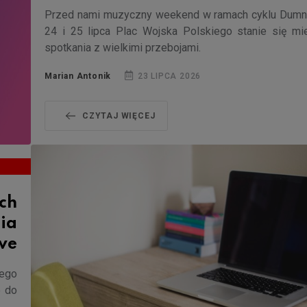
Przed nami muzyczny weekend w ramach cyklu Dumni
24 i 25 lipca Plac Wojska Polskiego stanie się mi
spotkania z wielkimi przebojami.
Marian Antonik
23 LIPCA 2026
CZYTAJ WIĘCEJ
ich
ia
we
iego
e do