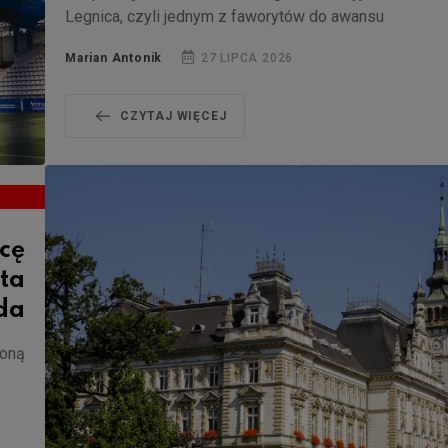
Legnica, czyli jednym z faworytów do awansu
Marian Antonik
27 LIPCA 2026
CZYTAJ WIĘCEJ
icę
ta
da
loną