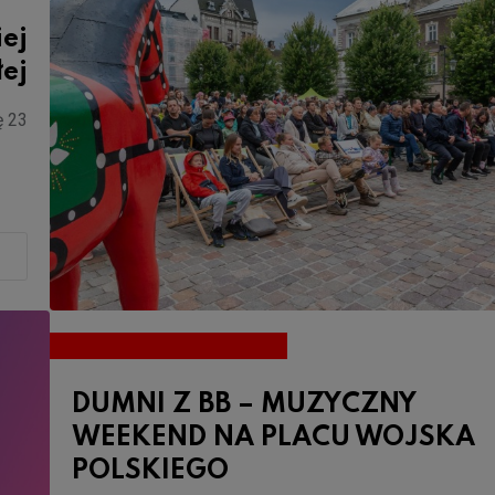
iej
łej
ę 23
DUMNI Z BB – MUZYCZNY
WEEKEND NA PLACU WOJSKA
POLSKIEGO