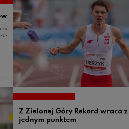
tów
toku
sko-
Z Zielonej Góry Rekord wraca z
jednym punktem