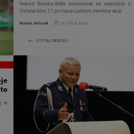
Rekord Bielsko-Biała zremisował na wyjeździe z 
Zielona Góra 1:1 po meczu pełnym zwrotów akcji.
Marian Antonik
26 LIPCA 2026
CZYTAJ WIĘCEJ
oje
to
ię w