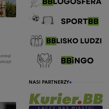
szową!
kończył
NASI PARTNERZY