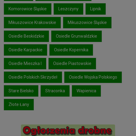
Komorowice Śląskie
Leszczyny
Lipnik
Mikuszowice Krakowskie
Mikuszowice Śląskie
Osiedle Beskidzkie
Osiedle Grunwaldzkie
Osiedle Karpackie
Osiedle Kopernika
Osiedle Mieszka I
Osiedle Piastowskie
Osiedle Polskich Skrzydeł
Osiedle Wojska Polskiego
Stare Bielsko
Straconka
Wapienica
Złote Łany