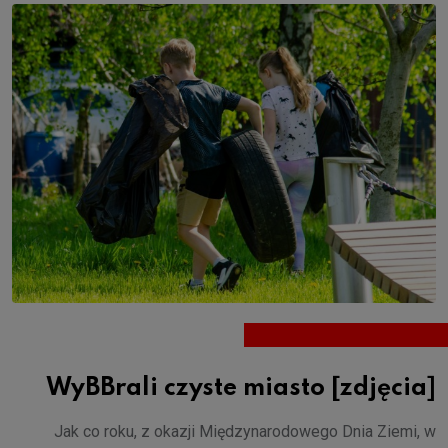
WyBBrali czyste miasto [zdjęcia]
Jak co roku, z okazji Międzynarodowego Dnia Ziemi, w