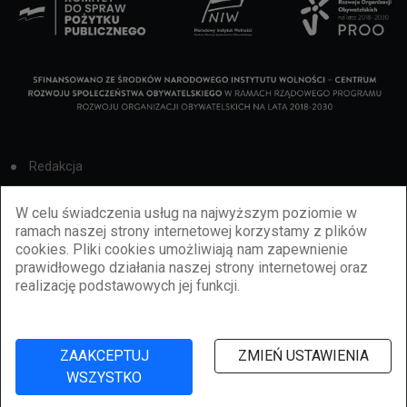
Redakcja
Cookies
W celu świadczenia usług na najwyższym poziomie w
ramach naszej strony internetowej korzystamy z plików
Reklama
cookies. Pliki cookies umożliwiają nam zapewnienie
prawidłowego działania naszej strony internetowej oraz
BBiletomania
realizację podstawowych jej funkcji.
Polityka prywatności
ZAAKCEPTUJ
ZMIEŃ USTAWIENIA
WSZYSTKO