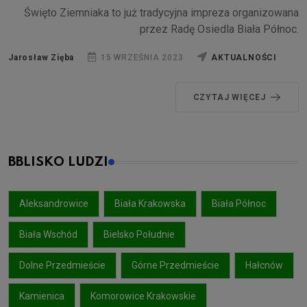
Święto Ziemniaka to już tradycyjna impreza organizowana
przez Radę Osiedla Biała Północ.
Jarosław Zięba
15 WRZEŚNIA 2023
AKTUALNOŚCI
CZYTAJ WIĘCEJ
BBLISKO LUDZI
Aleksandrowice
Biała Krakowska
Biała Północ
Biała Wschód
Bielsko Południe
Dolne Przedmieście
Górne Przedmieście
Hałcnów
Kamienica
Komorowice Krakowskie