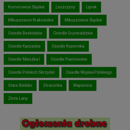
Komorowice Śląskie
Leszczyny
Lipnik
Mikuszowice Krakowskie
Mikuszowice Śląskie
Osiedle Beskidzkie
Osiedle Grunwaldzkie
Osiedle Karpackie
Osiedle Kopernika
Osiedle Mieszka I
Osiedle Piastowskie
Osiedle Polskich Skrzydeł
Osiedle Wojska Polskiego
Stare Bielsko
Straconka
Wapienica
Złote Łany