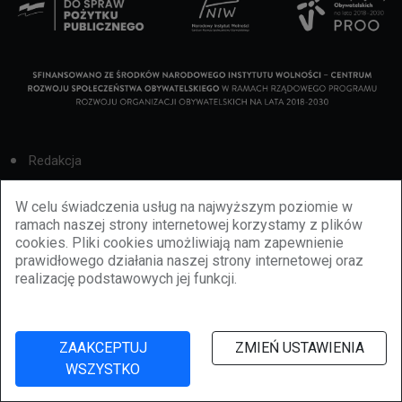
Redakcja
Cookies
W celu świadczenia usług na najwyższym poziomie w
ramach naszej strony internetowej korzystamy z plików
Reklama
cookies. Pliki cookies umożliwiają nam zapewnienie
prawidłowego działania naszej strony internetowej oraz
BBiletomania
realizację podstawowych jej funkcji.
Polityka prywatności
ZAAKCEPTUJ
ZMIEŃ USTAWIENIA
WSZYSTKO