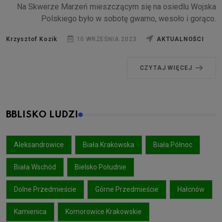
Na Skwerze Marzeń mieszczącym się na osiedlu Wojska
Polskiego było w sobotę gwarno, wesoło i gorąco.
Krzysztof Kozik
10 WRZEŚNIA 2023
AKTUALNOŚCI
CZYTAJ WIĘCEJ
BBLISKO LUDZI
Aleksandrowice
Biała Krakowska
Biała Północ
Biała Wschód
Bielsko Południe
Dolne Przedmieście
Górne Przedmieście
Hałcnów
Kamienica
Komorowice Krakowskie